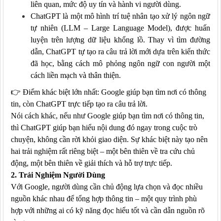
liên quan, mức độ uy tín và hành vi người dùng.
ChatGPT là một mô hình trí tuệ nhân tạo xử lý ngôn ngữ
tự nhiên (LLM – Large Language Model), được huấn
luyện trên lượng dữ liệu khổng lồ. Thay vì tìm đường
dẫn, ChatGPT tự tạo ra câu trả lời mới dựa trên kiến thức
đã học, bằng cách mô phỏng ngôn ngữ con người một
cách liền mạch và thân thiện.
👉
Điểm khác biệt lớn nhất: Google giúp bạn tìm nơi có thông
tin, còn ChatGPT trực tiếp tạo ra câu trả lời.
Nói cách khác, nếu như
Google giúp bạn tìm nơi có thông tin
,
thì
ChatGPT giúp bạn hiểu nội dung đó ngay trong cuộc trò
chuyện
, không cần rời khỏi giao diện. Sự khác biệt này tạo nên
hai trải nghiệm rất riêng biệt – một bên thiên về tra cứu chủ
động, một bên thiên về giải thích và hỗ trợ trực tiếp.
2. Trải Nghiệm Người Dùng
Với Google, người dùng cần chủ động lựa chọn và đọc nhiều
nguồn khác nhau để tổng hợp thông tin – một quy trình phù
hợp với những ai có kỹ năng đọc hiểu tốt và cần dẫn nguồn rõ