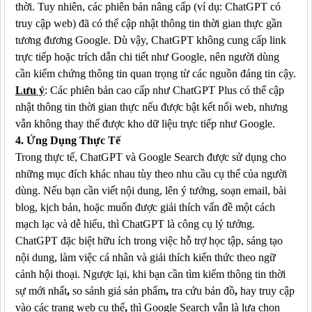
thời. Tuy nhiên, các phiên bản nâng cấp (ví dụ: ChatGPT có
truy cập web) đã có thể
cập nhật thông tin thời gian thực
gần
tương đương Google. Dù vậy, ChatGPT không cung cấp link
trực tiếp hoặc trích dẫn chi tiết như Google, nên
người dùng
cần kiểm chứng thông tin quan trọng từ các nguồn đáng tin cậy
.
Lưu ý
: Các phiên bản cao cấp như ChatGPT Plus có thể cập
nhật thông tin thời gian thực nếu được bật kết nối web, nhưng
vẫn không thay thế được kho dữ liệu trực tiếp như Google.
4. Ứng Dụng Thực Tế
Trong thực tế,
ChatGPT
và
Google Search
được sử dụng cho
những mục đích khác nhau tùy theo nhu cầu cụ thể của người
dùng. Nếu bạn cần
viết nội dung
, lên ý tưởng, soạn email, bài
blog, kịch bản, hoặc muốn được
giải thích vấn đề một cách
mạch lạc và dễ hiểu
, thì ChatGPT là công cụ lý tưởng.
ChatGPT đặc biệt hữu ích trong việc hỗ trợ học tập, sáng tạo
nội dung, làm việc cá nhân và giải thích kiến thức theo ngữ
cảnh hội thoại. Ngược lại, khi bạn cần
tìm kiếm thông tin thời
sự mới nhất
,
so sánh giá sản phẩm
,
tra cứu bản đồ
,
hay
truy cập
vào các trang web cụ thể
,
thì Google Search vẫn là lựa chọn