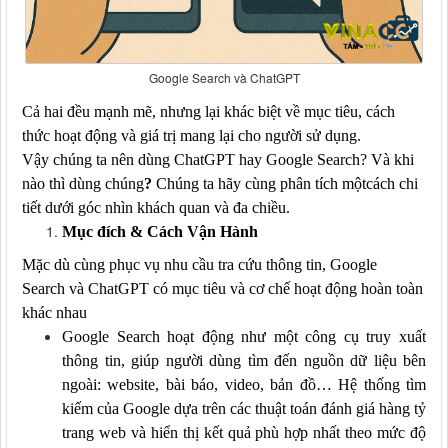
Google Search và ChatGPT
Cả hai đều mạnh mẽ, nhưng lại khác biệt về mục tiêu, cách
thức hoạt động và giá trị mang lại
cho người sử dụng
.
Vậy chúng
ta
nên dùng ChatGPT
hay Google Search? Và
khi
nào
thì dùng chúng
?
Chúng
ta h
ãy cùng phân tích một
cách
chi
tiết dưới góc nhìn khách quan
và đa chiều
.
Mục đích & Cách Vận Hành
Mặc dù cùng phục vụ nhu cầu tra cứu thông tin,
Google
Search
và
ChatGPT
có mục tiêu và cơ chế hoạt động hoàn toàn
khác nhau
Google Search hoạt động như một công cụ truy xuất
thông tin, giúp người dùng tìm đến nguồn dữ liệu bên
ngoài: website, bài báo, video, bản đồ… Hệ thống tìm
kiếm của Google dựa trên các thuật toán đánh giá hàng tỷ
trang web và hiển thị kết quả phù hợp nhất theo mức độ