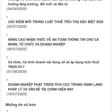
hướng tăng trưởng, đổi mới và đầu tư
(04/08/2025)
CÁC ĐIỂM MỚI TRONG LUẬT THUẾ TIÊU THỤ ĐẶC BIỆT 2025
(25/07/2025)
NÂNG CAO NHẬN THỨC VỀ AN TOÀN THÔNG TIN CHO CÁ
NHÂN, TỔ CHỨC VÀ DOANH NGHIỆP
(28/07/2025)
Cá nhân, hộ kinh doanh nội dung số sẽ áp dụng mức thuế
TNCN 5%?
(01/08/2025)
DOANH NGHIỆP PHÁT TRIỂN TÍCH CỰC TRONG HÀNH LANG
PHÁP LÝ VÀ VẤN ĐỀ TÀI CHÍNH HIỆN NAY
(18/07/2025)
Những tin cũ hơn