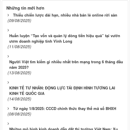
Những tin mới hơn
Thiếu chiến lược dài hạn, nhiều nhà bán lẻ online rời sàn
(09/08/2025)
Huấn luyện “Tạo vốn và quản lý dòng tiền hiệu quả” tại vườn
ươm doanh nghiệp tỉnh Vĩnh Long
(11/08/2025)
Người Việt tìm kiếm gì nhiều nhất trên mạng trong 6 tháng đầu
năm 2025?
(13/08/2025)
KINH TẾ TƯ NHÂN: ĐỘNG LỰC TÁI ĐỊNH HÌNH TƯƠNG LAI
KINH TẾ QUỐC GIA
(14/08/2025)
Từ ngày 1/8/2025: CCCD chính thức thay thế mã số BHXH
(08/08/2025)
Những mô hình kinh doanh dẫn dắt thị trường Việt Nam: Xu