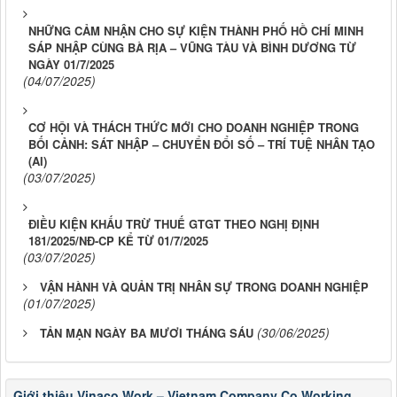
NHỮNG CẢM NHẬN CHO SỰ KIỆN THÀNH PHỐ HỒ CHÍ MINH
SÁP NHẬP CÙNG BÀ RỊA – VŨNG TÀU VÀ BÌNH DƯƠNG TỪ
NGÀY 01/7/2025
(04/07/2025)
CƠ HỘI VÀ THÁCH THỨC MỚI CHO DOANH NGHIỆP TRONG
BỐI CẢNH: SÁT NHẬP – CHUYỂN ĐỔI SỐ – TRÍ TUỆ NHÂN TẠO
(AI)
(03/07/2025)
ĐIỀU KIỆN KHẤU TRỪ THUẾ GTGT THEO NGHỊ ĐỊNH
181/2025/NĐ-CP KỂ TỪ 01/7/2025
(03/07/2025)
VẬN HÀNH VÀ QUẢN TRỊ NHÂN SỰ TRONG DOANH NGHIỆP
(01/07/2025)
(30/06/2025)
TẢN MẠN NGÀY BA MƯƠI THÁNG SÁU
Giới thiệu Vinaco.Work – Vietnam Company Co Working