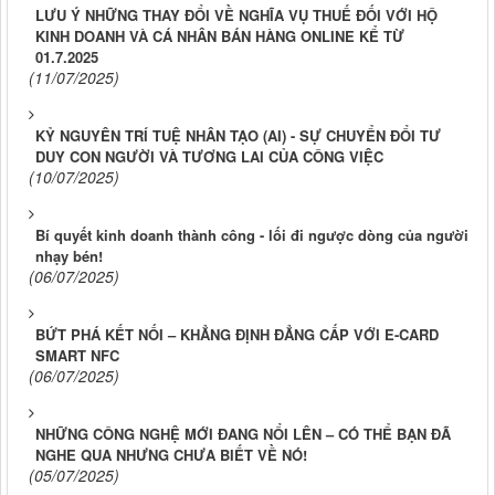
LƯU Ý NHỮNG THAY ĐỔI VỀ NGHĨA VỤ THUẾ ĐỐI VỚI HỘ
KINH DOANH VÀ CÁ NHÂN BÁN HÀNG ONLINE KỂ TỪ
01.7.2025
(11/07/2025)
KỶ NGUYÊN TRÍ TUỆ NHÂN TẠO (AI) - SỰ CHUYỂN ĐỔI TƯ
DUY CON NGƯỜI VÀ TƯƠNG LAI CỦA CÔNG VIỆC
(10/07/2025)
Bí quyết kinh doanh thành công - lối đi ngược dòng của người
nhạy bén!
(06/07/2025)
BỨT PHÁ KẾT NỐI – KHẲNG ĐỊNH ĐẲNG CẤP VỚI E-CARD
SMART NFC
(06/07/2025)
NHỮNG CÔNG NGHỆ MỚI ĐANG NỔI LÊN – CÓ THỂ BẠN ĐÃ
NGHE QUA NHƯNG CHƯA BIẾT VỀ NÓ!
(05/07/2025)