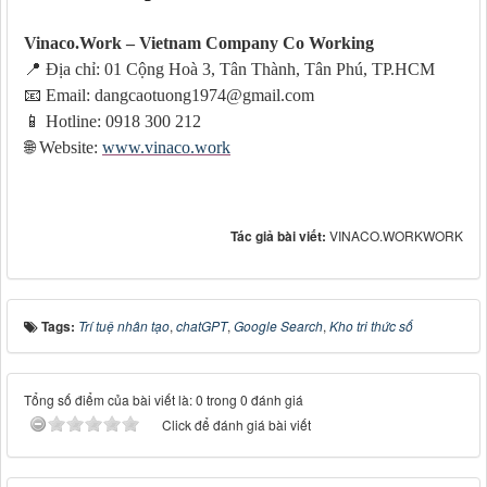
Vinaco.Work – Vietnam Company Co Working
📍
Địa chỉ: 01 Cộng Hoà 3, Tân Thành, Tân Phú, TP.HCM
📧
Email: dangcaotuong1974@gmail.com
📱
Hotline: 0918 300 212
🌐
Website:
www.vinaco.work
Tác giả bài viết:
VINACO.WORKWORK
Tags:
Trí tuệ nhân tạo
,
chatGPT
,
Google Search
,
Kho tri thức số
Tổng số điểm của bài viết là: 0 trong 0 đánh giá
Click để đánh giá bài viết