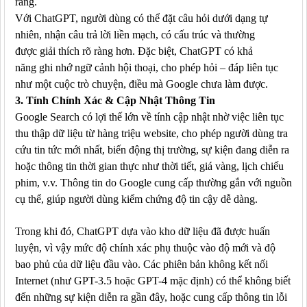
ràng.
Với ChatGPT, người dùng có thể đặt câu hỏi dưới dạng tự
nhiên, nhận câu trả lời liền mạch, có cấu trúc và thường
được giải thích rõ ràng hơn. Đặc biệt, ChatGPT có khả
năng ghi nhớ ngữ cảnh hội thoại, cho phép hỏi – đáp liên tục
như một cuộc trò chuyện, điều mà Google chưa làm được.
3. Tính Chính Xác & Cập Nhật Thông Tin
Google Search
có lợi thế lớn về
tính cập nhật
nhờ việc liên tục
thu thập dữ liệu từ hàng triệu website, cho phép người dùng tra
cứu
tin tức mới nhất, biến động thị trường, sự kiện đang diễn ra
hoặc thông tin thời gian thực
như thời tiết, giá vàng, lịch chiếu
phim, v.v. Thông tin do Google cung cấp thường
gắn với nguồn
cụ thể
, giúp người dùng kiểm chứng độ tin cậy dễ dàng.
Trong khi đó,
ChatGPT
dựa vào kho dữ liệu đã được huấn
luyện, vì vậy
mức độ chính xác phụ thuộc vào độ mới và độ
bao phủ của dữ liệu đầu vào
. Các phiên bản không kết nối
Internet (như GPT-3.5 hoặc GPT-4 mặc định)
có thể không biết
đến những sự kiện diễn ra gần đây
, hoặc cung cấp thông tin lỗi