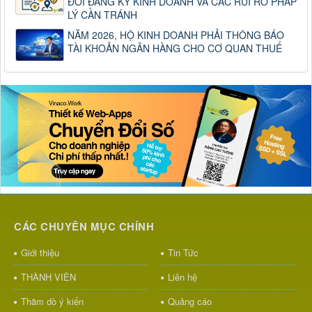
ĐỔI ĐĂNG KÝ KINH DOANH VÀ CÁC RỦI RO PHÁP
LÝ CẦN TRÁNH
NĂM 2026, HỘ KINH DOANH PHẢI THÔNG BÁO
TÀI KHOẢN NGÂN HÀNG CHO CƠ QUAN THUẾ
CÁC CHUYÊN MỤC CHÍNH
Giới thiệu
Tin Tức
THÀNH VIÊN
Liên hệ
Thăm dò ý kiến
Quảng cáo