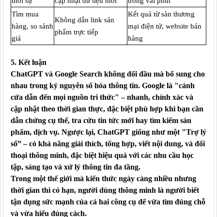
thời sự
cập nhật dữ liệu mới
trong vài phút
Tìm mua
Kết quả từ sàn thương
Không dẫn link sản
hàng, so sánh
mại điện tử, website bán
phẩm trực tiếp
giá
hàng
5. Kết luận
ChatGPT và Google Search không đối đầu mà bổ sung cho
nhau trong kỷ nguyên số hóa thông tin. Google là "cánh
cửa dẫn đến mọi nguồn tri thức" – nhanh, chính xác và
cập nhật theo thời gian thực, đặc biệt phù hợp khi bạn cần
dẫn chứng cụ thể, tra cứu tin tức mới hay tìm kiếm sản
phẩm, dịch vụ. Ngược lại, ChatGPT giống như một "Trợ lý
số” – có khả năng giải thích, tổng hợp, viết nội dung, và đối
thoại thông minh, đặc biệt hiệu quả với các nhu cầu học
tập, sáng tạo và xử lý thông tin đa tầng.
Trong một thế giới mà kiến thức ngày càng nhiều nhưng
thời gian thì có hạn, người dùng thông minh là người biết
tận dụng sức mạnh của cả hai công cụ để vừa tìm đúng chỗ
và vừa hiểu đúng cách.