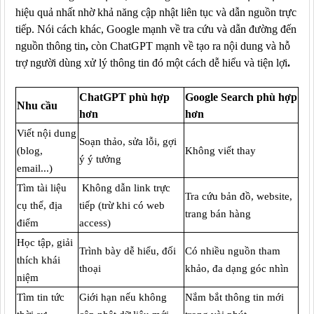
hiệu quả nhất nhờ khả năng cập nhật liên tục và dẫn nguồn trực
tiếp. Nói cách khác, Google mạnh về
tra cứu và dẫn đường đến
nguồn thông tin
,
còn ChatGPT mạnh về
tạo ra nội dung và hỗ
trợ người dùng xử lý thông tin đó một cách dễ hiểu và tiện lợi
.
ChatGPT phù hợp
Google Search phù hợp
Nhu cầu
hơn
hơn
Viết nội dung
Soạn thảo, sửa lỗi, gợi
(blog,
Không viết thay
ý ý tưởng
email...)
Tìm tài liệu
Không dẫn link trực
Tra cứu bản đồ, website,
cụ thể, địa
tiếp (trừ khi có web
trang bán hàng
điểm
access)
Học tập, giải
Trình bày dễ hiểu, đối
Có nhiều nguồn tham
thích khái
thoại
khảo, đa dạng góc nhìn
niệm
Tìm tin tức
Giới hạn nếu không
Nắm bắt thông tin mới