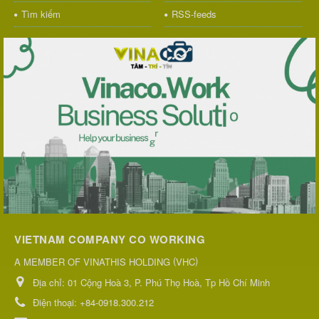
Tìm kiếm
RSS-feeds
VIETNAM COMPANY CO WORKING
(
)
A MEMBER OF VINATHIS HOLDING
VHC
Địa chỉ:
01 Cộng Hoà 3, P. Phú Thọ Hoà, Tp Hồ Chí Minh
Điện thoại:
+84-0918.300.212