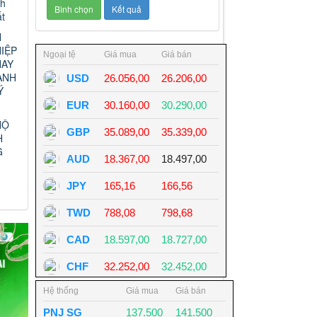
nh
t
N
IỆP
HAY
ANH
Ý
HỘ
H
G