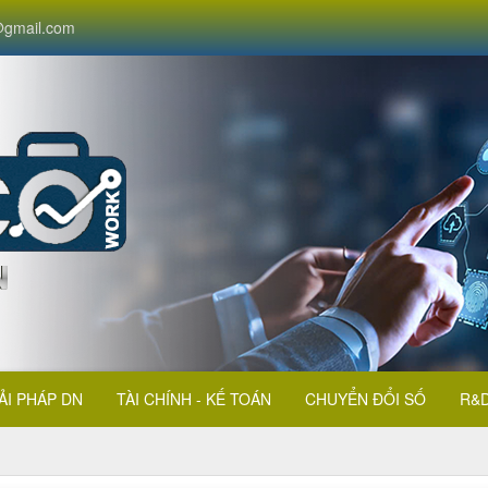
gmail.com
ẢI PHÁP DN
TÀI CHÍNH - KẾ TOÁN
CHUYỂN ĐỔI SỐ
R&