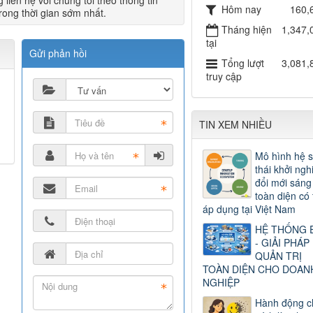
 liên hệ với chúng tôi theo thông tin
Hôm nay
160,
rong thời gian sớm nhất.
Tháng hiện
1,347,
tại
Gửi phản hồi
Tổng lượt
3,081,
truy cập
TIN XEM NHIỀU
Mô hình hệ s
thái khởi ngh
đổi mới sáng
toàn diện có 
áp dụng tại Việt Nam
HỆ THỐNG 
- GIẢI PHÁP
QUẢN TRỊ
TOÀN DIỆN CHO DOAN
NGHIỆP
Hành động c