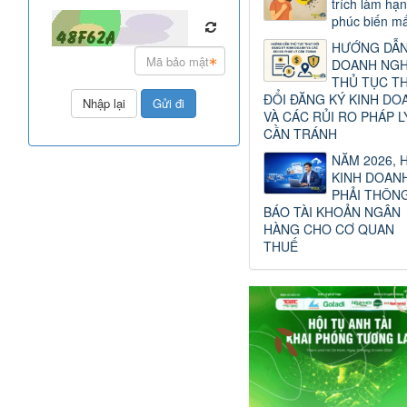
trích làm hạ
phúc biến mấ
HƯỚNG DẪ
DOANH NGH
THỦ TỤC T
ĐỔI ĐĂNG KÝ KINH DO
VÀ CÁC RỦI RO PHÁP L
CẦN TRÁNH
NĂM 2026, 
KINH DOAN
PHẢI THÔN
BÁO TÀI KHOẢN NGÂN
HÀNG CHO CƠ QUAN
THUẾ