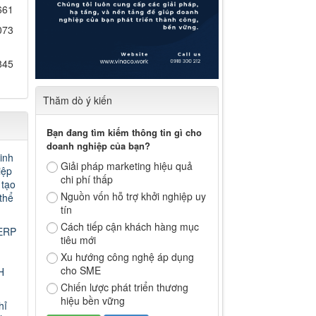
661
073
845
Thăm dò ý kiến
Bạn đang tìm kiếm thông tin gì cho
doanh nghiệp của bạn?
inh
Giải pháp marketing hiệu quả
iệp
chi phí thấp
 tạo
Nguồn vốn hỗ trợ khởi nghiệp uy
thể
tín
Cách tiếp cận khách hàng mục
ERP
tiêu mới
Xu hướng công nghệ áp dụng
cho SME
H
Chiến lược phát triển thương
hiệu bền vững
hỉ