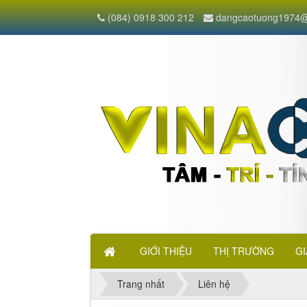
(084) 0918 300 212
dangcaotuong1974@
GIỚI THIỆU
THỊ TRƯỜNG
GI
Trang nhất
Liên hệ