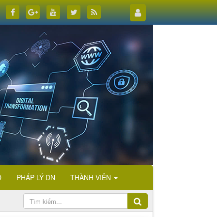
D
PHÁP LÝ DN
THÀNH VIÊN