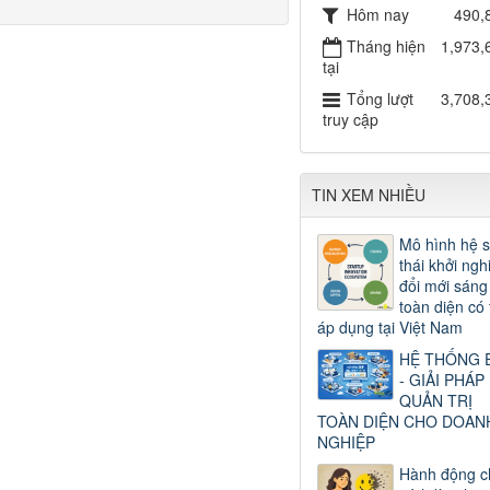
Hôm nay
490,
Tháng hiện
1,973,
tại
Tổng lượt
3,708,
truy cập
TIN XEM NHIỀU
Mô hình hệ s
thái khởi ngh
đổi mới sáng
toàn diện có 
áp dụng tại Việt Nam
HỆ THỐNG 
- GIẢI PHÁP
QUẢN TRỊ
TOÀN DIỆN CHO DOAN
NGHIỆP
Hành động c