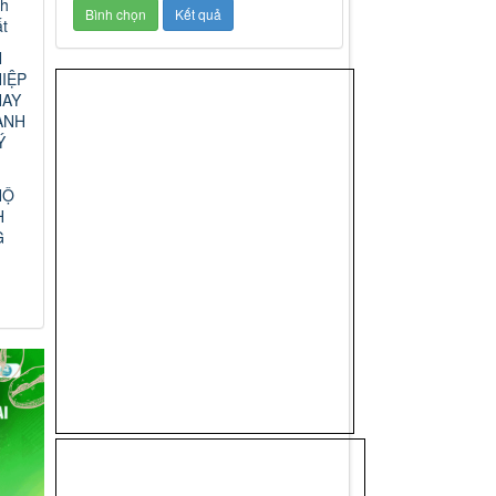
nh
t
N
IỆP
HAY
ANH
Ý
HỘ
H
G