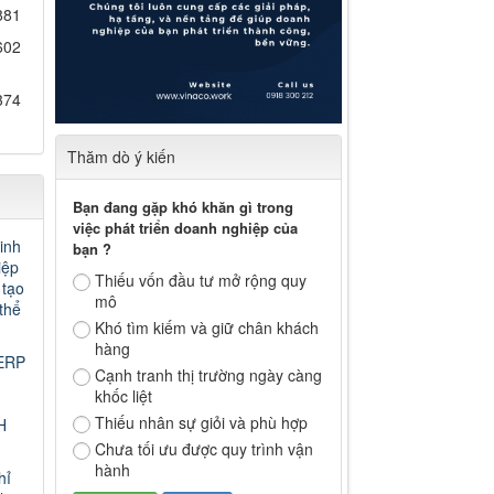
881
602
374
Thăm dò ý kiến
Bạn đang gặp khó khăn gì trong
việc phát triển doanh nghiệp của
inh
bạn ?
iệp
Thiếu vốn đầu tư mở rộng quy
 tạo
mô
thể
Khó tìm kiếm và giữ chân khách
hàng
ERP
Cạnh tranh thị trường ngày càng
khốc liệt
Thiếu nhân sự giỏi và phù hợp
H
Chưa tối ưu được quy trình vận
hành
hỉ