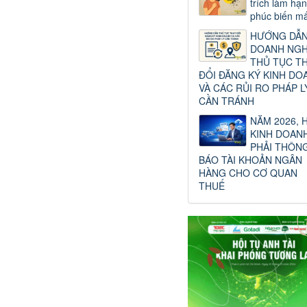
trích làm hạ
phúc biến mấ
HƯỚNG DẪ
DOANH NGH
THỦ TỤC T
ĐỔI ĐĂNG KÝ KINH DO
VÀ CÁC RỦI RO PHÁP L
CẦN TRÁNH
NĂM 2026, 
KINH DOAN
PHẢI THÔN
BÁO TÀI KHOẢN NGÂN
HÀNG CHO CƠ QUAN
THUẾ