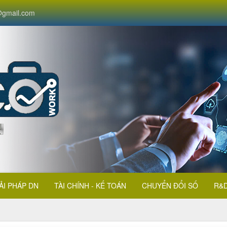
gmail.com
ẢI PHÁP DN
TÀI CHÍNH - KẾ TOÁN
CHUYỂN ĐỔI SỐ
R&