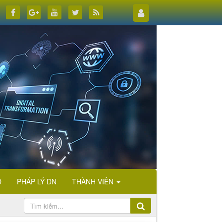
D
PHÁP LÝ DN
THÀNH VIÊN