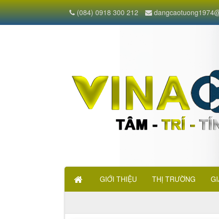
(084) 0918 300 212
dangcaotuong1974@
GIỚI THIỆU
THỊ TRƯỜNG
GI