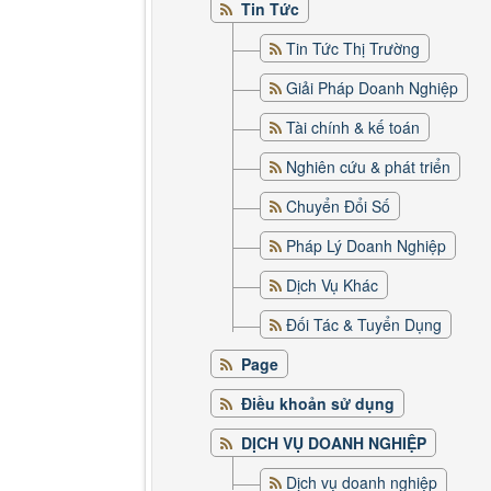
Tin Tức
Tin Tức Thị Trường
Giải Pháp Doanh Nghiệp
Tài chính & kế toán
Nghiên cứu & phát triển
Chuyển Đổi Số
Pháp Lý Doanh Nghiệp
Dịch Vụ Khác
Đối Tác & Tuyển Dụng
Page
Điều khoản sử dụng
DỊCH VỤ DOANH NGHIỆP
Dịch vụ doanh nghiệp