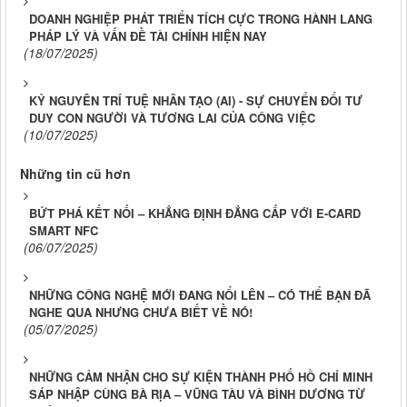
DOANH NGHIỆP PHÁT TRIỂN TÍCH CỰC TRONG HÀNH LANG
PHÁP LÝ VÀ VẤN ĐỀ TÀI CHÍNH HIỆN NAY
(18/07/2025)
KỶ NGUYÊN TRÍ TUỆ NHÂN TẠO (AI) - SỰ CHUYỂN ĐỔI TƯ
DUY CON NGƯỜI VÀ TƯƠNG LAI CỦA CÔNG VIỆC
(10/07/2025)
Những tin cũ hơn
BỨT PHÁ KẾT NỐI – KHẲNG ĐỊNH ĐẲNG CẤP VỚI E-CARD
SMART NFC
(06/07/2025)
NHỮNG CÔNG NGHỆ MỚI ĐANG NỔI LÊN – CÓ THỂ BẠN ĐÃ
NGHE QUA NHƯNG CHƯA BIẾT VỀ NÓ!
(05/07/2025)
NHỮNG CẢM NHẬN CHO SỰ KIỆN THÀNH PHỐ HỒ CHÍ MINH
SÁP NHẬP CÙNG BÀ RỊA – VŨNG TÀU VÀ BÌNH DƯƠNG TỪ