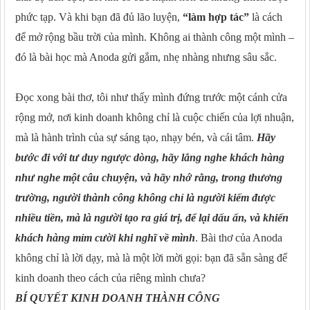
phức tạp. Và khi bạn đã đủ lão luyện,
“làm hợp tác”
là cách
để mở rộng bầu trời của mình. Không ai thành công một mình –
đó là bài học mà Anoda gửi gắm, nhẹ nhàng nhưng sâu sắc.
Đọc xong bài thơ, tôi như thấy mình đứng trước một cánh cửa
rộng mở, nơi kinh doanh không chỉ là cuộc chiến của lợi nhuận,
mà là hành trình của sự sáng tạo, nhạy bén, và cái tâm.
Hãy
bước đi với tư duy ngược dòng, hãy lắng nghe khách hàng
như nghe một câu chuyện, và hãy nhớ rằng, trong thương
trường, người thành công không chỉ là người kiếm được
nhiều tiền, mà là người tạo ra giá trị, để lại dấu ấn, và khiến
khách hàng mỉm cười khi nghĩ về mình
. Bài thơ của Anoda
không chỉ là lời dạy, mà là một lời mời gọi: bạn đã sẵn sàng để
kinh doanh theo cách của riêng mình chưa?
BÍ QUYẾT KINH DOANH THÀNH CÔNG