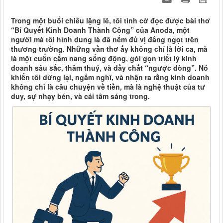
Trong một buổi chiều lặng lẽ, tôi tình cờ đọc được bài thơ
“Bí Quyết Kinh Doanh Thành Công” của Anoda, một
người mà tôi hình dung là đã nếm đủ vị đắng ngọt trên
thương trường. Những vần thơ ấy không chỉ là lời ca, mà
là một cuốn cẩm nang sống động, gói gọn triết lý kinh
doanh sâu sắc, thâm thuý, và đầy chất “ngược dòng”. Nó
khiến tôi dừng lại, ngẫm nghĩ, và nhận ra rằng kinh doanh
không chỉ là câu chuyện về tiền, mà là nghệ thuật của tư
duy, sự nhạy bén, và cái tâm sáng trong.