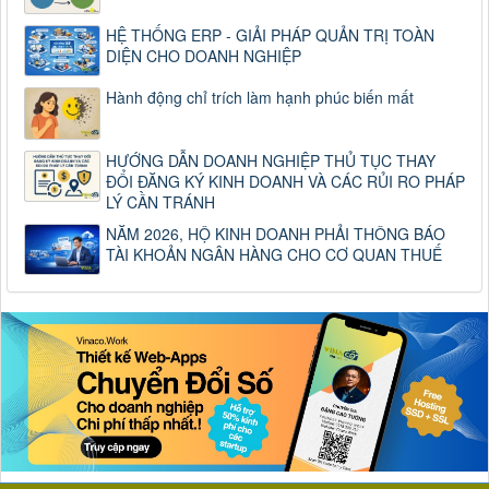
HỆ THỐNG ERP - GIẢI PHÁP QUẢN TRỊ TOÀN
DIỆN CHO DOANH NGHIỆP
Hành động chỉ trích làm hạnh phúc biến mất
HƯỚNG DẪN DOANH NGHIỆP THỦ TỤC THAY
ĐỔI ĐĂNG KÝ KINH DOANH VÀ CÁC RỦI RO PHÁP
LÝ CẦN TRÁNH
NĂM 2026, HỘ KINH DOANH PHẢI THÔNG BÁO
TÀI KHOẢN NGÂN HÀNG CHO CƠ QUAN THUẾ