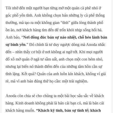
Tôi nhớ đến một người bạn từng mở một quán cà phê nhỏ ở
góc phố yên tĩnh. Anh không chọn bán những ly cà phê thông
thường, mà tạo ra một không gian “tĩnh” giữa lòng thành phố
ồn ào, nơi khách hàng tìm đến để trốn khỏi nhịp sống hối hả.
Anh bảo, “
Nơi đông đúc bán sự náo nhiệt, chỗ hẻo lánh bán
sự bình yên
.” Đó chính là tư duy ngược dòng mà Anoda nhắc
đến – nhìn thấy cơ hội ở nơi không ai ngờ tới. Khi mọi người
đổ xô mở quán ở ngã tư sầm uất, anh chọn một con hẻm nhỏ,
nhưng lại biến nó thành điểm đến của những tâm hồn cần sự
tĩnh lặng. Kết quả? Quán của anh luôn kín khách, không vì giá
rẻ, mà vì anh bán đúng thứ họ cần: một trải nghiệm.
Anoda còn chia sẻ cho chúng ta một bài học sâu sắc về khách
hàng. Kinh doanh không phải là bán cái bạn có, mà là bán cái
khách hàng muốn.
“Khách kỹ tính, bán sự tinh tế; khách