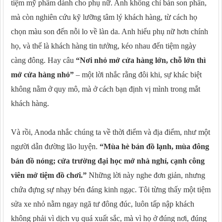
tiệm mỹ phẩm dành cho phụ nữ. Anh không chỉ bán son phấn,
mà còn nghiên cứu kỹ lưỡng tâm lý khách hàng, từ cách họ
chọn màu son đến nỗi lo về làn da. Anh hiểu phụ nữ hơn chính
họ, và thế là khách hàng tin tưởng, kéo nhau đến tiệm ngày
càng đông. Hay câu
“Nơi nhỏ mở cửa hàng lớn, chỗ lớn thì
mở cửa hàng nhỏ”
– một lời nhắc rằng đôi khi, sự khác biệt
không nằm ở quy mô, mà ở cách bạn định vị mình trong mắt
khách hàng.
Và rồi, Anoda nhắc chúng ta về thời điểm và địa điểm, như một
người dẫn đường lão luyện.
“Mùa hè bán đồ lạnh, mùa đông
bán đồ nóng; cửa trường đại học mở nhà nghỉ, cạnh công
viên mở tiệm đồ chơi.”
Những lời này nghe đơn giản, nhưng
chứa đựng sự nhạy bén đáng kinh ngạc. Tôi từng thấy một tiệm
sửa xe nhỏ nằm ngay ngã tư đông đúc, luôn tấp nập khách
không phải vì dịch vụ quá xuất sắc, mà vì họ ở đúng nơi, đúng