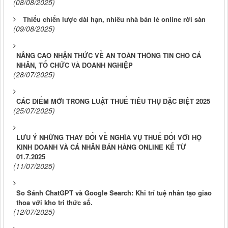
(08/08/2025)
Thiếu chiến lược dài hạn, nhiều nhà bán lẻ online rời sàn
(09/08/2025)
NÂNG CAO NHẬN THỨC VỀ AN TOÀN THÔNG TIN CHO CÁ
NHÂN, TỔ CHỨC VÀ DOANH NGHIỆP
(28/07/2025)
CÁC ĐIỂM MỚI TRONG LUẬT THUẾ TIÊU THỤ ĐẶC BIỆT 2025
(25/07/2025)
LƯU Ý NHỮNG THAY ĐỔI VỀ NGHĨA VỤ THUẾ ĐỐI VỚI HỘ
KINH DOANH VÀ CÁ NHÂN BÁN HÀNG ONLINE KỂ TỪ
01.7.2025
(11/07/2025)
So Sánh ChatGPT và Google Search: Khi trí tuệ nhân tạo giao
thoa với kho tri thức số.
(12/07/2025)