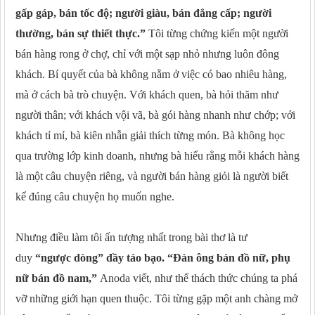
gấp gáp, bán tốc độ; người giàu, bán đẳng cấp; người
thường, bán sự thiết thực.”
Tôi từng chứng kiến một người
bán hàng rong ở chợ, chỉ với một sạp nhỏ nhưng luôn đông
khách. Bí quyết của bà không nằm ở việc có bao nhiêu hàng,
mà ở cách bà trò chuyện. Với khách quen, bà hỏi thăm như
người thân; với khách vội vã, bà gói hàng nhanh như chớp; với
khách tỉ mỉ, bà kiên nhẫn giải thích từng món. Bà không học
qua trường lớp kinh doanh, nhưng bà hiểu rằng mỗi khách hàng
là một câu chuyện riêng, và người bán hàng giỏi là người biết
kể đúng câu chuyện họ muốn nghe.
Nhưng điều làm tôi ấn tượng nhất trong bài thơ là tư
duy
“ngược dòng” đầy táo bạo. “Đàn ông bán đồ nữ, phụ
nữ bán đồ nam,”
Anoda viết, như thể thách thức chúng ta phá
vỡ những giới hạn quen thuộc. Tôi từng gặp một anh chàng mở