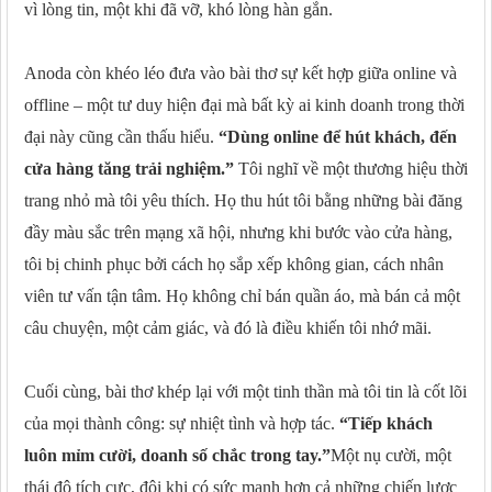
vì lòng tin, một khi đã vỡ, khó lòng hàn gắn.
Anoda còn khéo léo đưa vào bài thơ sự kết hợp giữa online và
offline – một tư duy hiện đại mà bất kỳ ai kinh doanh trong thời
đại này cũng cần thấu hiểu.
“Dùng online để hút khách, đến
cửa hàng tăng trải nghiệm.”
Tôi nghĩ về một thương hiệu thời
trang nhỏ mà tôi yêu thích. Họ thu hút tôi bằng những bài đăng
đầy màu sắc trên mạng xã hội, nhưng khi bước vào cửa hàng,
tôi bị chinh phục bởi cách họ sắp xếp không gian, cách nhân
viên tư vấn tận tâm. Họ không chỉ bán quần áo, mà bán cả một
câu chuyện, một cảm giác, và đó là điều khiến tôi nhớ mãi.
Cuối cùng, bài thơ khép lại với một tinh thần mà tôi tin là cốt lõi
của mọi thành công: sự nhiệt tình và hợp tác.
“Tiếp khách
luôn mỉm cười, doanh số chắc trong tay.”
Một nụ cười, một
thái độ tích cực, đôi khi có sức mạnh hơn cả những chiến lược