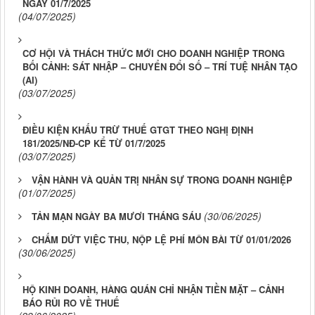
NGÀY 01/7/2025
(04/07/2025)
CƠ HỘI VÀ THÁCH THỨC MỚI CHO DOANH NGHIỆP TRONG
BỐI CẢNH: SÁT NHẬP – CHUYỂN ĐỔI SỐ – TRÍ TUỆ NHÂN TẠO
(AI)
(03/07/2025)
ĐIỀU KIỆN KHẤU TRỪ THUẾ GTGT THEO NGHỊ ĐỊNH
181/2025/NĐ-CP KỂ TỪ 01/7/2025
(03/07/2025)
VẬN HÀNH VÀ QUẢN TRỊ NHÂN SỰ TRONG DOANH NGHIỆP
(01/07/2025)
(30/06/2025)
TẢN MẠN NGÀY BA MƯƠI THÁNG SÁU
CHẤM DỨT VIỆC THU, NỘP LỆ PHÍ MÔN BÀI TỪ 01/01/2026
(30/06/2025)
HỘ KINH DOANH, HÀNG QUÁN CHỈ NHẬN TIỀN MẶT – CẢNH
BÁO RỦI RO VỀ THUẾ