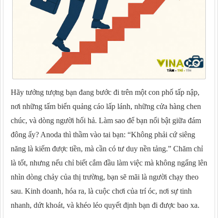
Hãy tưởng tượng bạn đang bước đi trên một con phố tấp nập,
nơi những tấm biển quảng cáo lấp lánh, những cửa hàng chen
chúc, và dòng người hối hả. Làm sao để bạn nổi bật giữa đám
đông ấy? Anoda thì thầm vào tai bạn: “Không phải cứ siêng
năng là kiếm được tiền, mà cần có tư duy nền tảng.” Chăm chỉ
là tốt, nhưng nếu chỉ biết cắm đầu làm việc mà không ngẩng lên
nhìn dòng chảy của thị trường, bạn sẽ mãi là người chạy theo
sau. Kinh doanh, hóa ra, là cuộc chơi của trí óc, nơi sự tinh
nhanh, dứt khoát, và khéo léo quyết định bạn đi được bao xa.