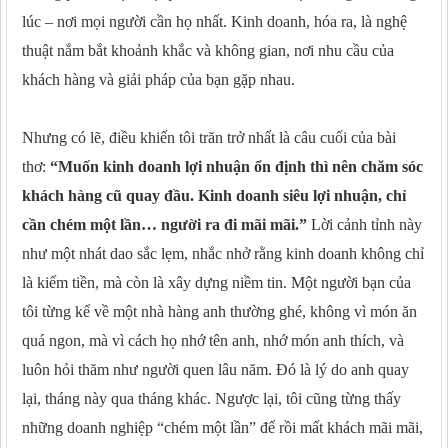
lúc – nơi mọi người cần họ nhất. Kinh doanh, hóa ra, là nghệ
thuật nắm bắt khoảnh khắc và không gian, nơi nhu cầu của
khách hàng và giải pháp của bạn gặp nhau.
Nhưng có lẽ, điều khiến tôi trăn trở nhất là câu cuối của bài
thơ:
“Muốn kinh doanh lợi nhuận ổn định thì nên chăm sóc
khách hàng cũ quay đầu. Kinh doanh siêu lợi nhuận, chỉ
cần chém một lần… người ra đi mãi mãi.”
Lời cảnh tỉnh này
như một nhát dao sắc lẹm, nhắc nhở rằng kinh doanh không chỉ
là kiếm tiền, mà còn là xây dựng niềm tin. Một người bạn của
tôi từng kể về một nhà hàng anh thường ghé, không vì món ăn
quá ngon, mà vì cách họ nhớ tên anh, nhớ món anh thích, và
luôn hỏi thăm như người quen lâu năm. Đó là lý do anh quay
lại, tháng này qua tháng khác. Ngược lại, tôi cũng từng thấy
những doanh nghiệp “chém một lần” để rồi mất khách mãi mãi,