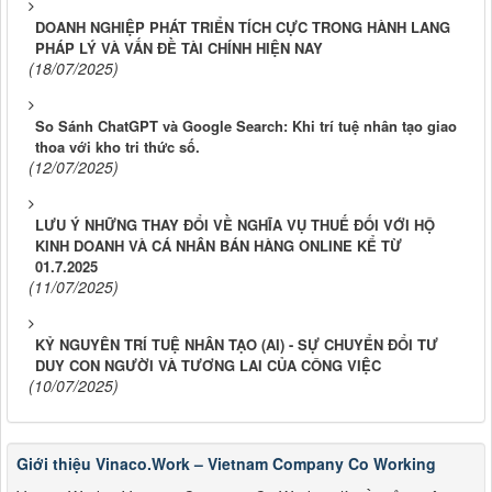
DOANH NGHIỆP PHÁT TRIỂN TÍCH CỰC TRONG HÀNH LANG
PHÁP LÝ VÀ VẤN ĐỀ TÀI CHÍNH HIỆN NAY
(18/07/2025)
So Sánh ChatGPT và Google Search: Khi trí tuệ nhân tạo giao
thoa với kho tri thức số.
(12/07/2025)
LƯU Ý NHỮNG THAY ĐỔI VỀ NGHĨA VỤ THUẾ ĐỐI VỚI HỘ
KINH DOANH VÀ CÁ NHÂN BÁN HÀNG ONLINE KỂ TỪ
01.7.2025
(11/07/2025)
KỶ NGUYÊN TRÍ TUỆ NHÂN TẠO (AI) - SỰ CHUYỂN ĐỔI TƯ
DUY CON NGƯỜI VÀ TƯƠNG LAI CỦA CÔNG VIỆC
(10/07/2025)
Giới thiệu Vinaco.Work – Vietnam Company Co Working