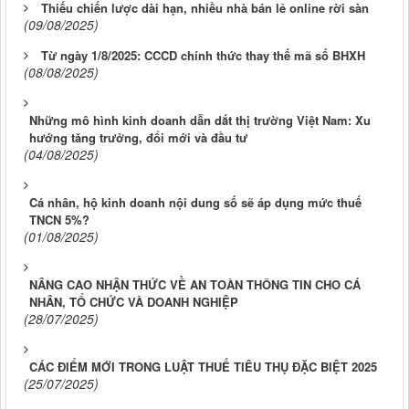
Thiếu chiến lược dài hạn, nhiều nhà bán lẻ online rời sàn
(09/08/2025)
Từ ngày 1/8/2025: CCCD chính thức thay thế mã số BHXH
(08/08/2025)
Những mô hình kinh doanh dẫn dắt thị trường Việt Nam: Xu
hướng tăng trưởng, đổi mới và đầu tư
(04/08/2025)
Cá nhân, hộ kinh doanh nội dung số sẽ áp dụng mức thuế
TNCN 5%?
(01/08/2025)
NÂNG CAO NHẬN THỨC VỀ AN TOÀN THÔNG TIN CHO CÁ
NHÂN, TỔ CHỨC VÀ DOANH NGHIỆP
(28/07/2025)
CÁC ĐIỂM MỚI TRONG LUẬT THUẾ TIÊU THỤ ĐẶC BIỆT 2025
(25/07/2025)