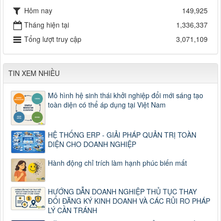
Hôm nay
149,925
Tháng hiện tại
1,336,337
Tổng lượt truy cập
3,071,109
TIN XEM NHIỀU
Mô hình hệ sinh thái khởi nghiệp đổi mới sáng tạo
toàn diện có thể áp dụng tại Việt Nam
HỆ THỐNG ERP - GIẢI PHÁP QUẢN TRỊ TOÀN
DIỆN CHO DOANH NGHIỆP
Hành động chỉ trích làm hạnh phúc biến mất
HƯỚNG DẪN DOANH NGHIỆP THỦ TỤC THAY
ĐỔI ĐĂNG KÝ KINH DOANH VÀ CÁC RỦI RO PHÁP
LÝ CẦN TRÁNH