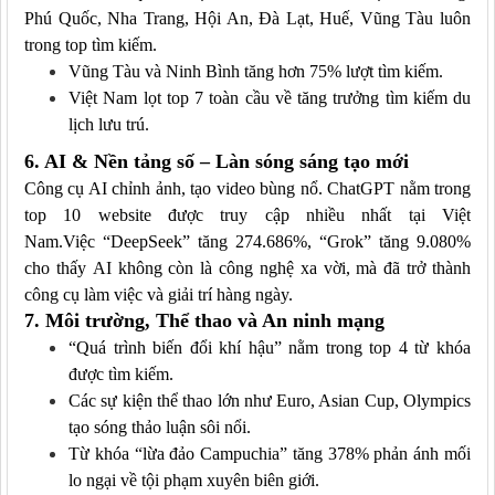
Phú Quốc, Nha Trang, Hội An, Đà Lạt, Huế, Vũng Tàu luôn
trong top tìm kiếm.
Vũng Tàu và Ninh Bình tăng hơn 75% lượt tìm kiếm.
Việt Nam lọt top 7 toàn cầu về tăng trưởng tìm kiếm du
lịch lưu trú.
6. AI & Nền tảng số – Làn sóng sáng tạo mới
Công cụ AI chỉnh ảnh, tạo video bùng nổ. ChatGPT nằm trong
top 10 website được truy cập nhiều nhất tại Việt
Nam.
Việc
“DeepSeek” tăng 274.686%, “Grok” tăng 9.080%
cho thấy AI không còn là công nghệ xa vời, mà đã trở thành
công cụ làm việc và giải trí hàng ngày.
7. Môi trường, Thể thao và An ninh mạng
“Quá trình biến đổi khí hậu” nằm trong top 4 từ khóa
được tìm kiếm.
Các sự kiện thể thao lớn như Euro, Asian Cup, Olympics
tạo sóng thảo luận sôi nổi.
Từ khóa “lừa đảo Campuchia” tăng 378% phản ánh mối
lo ngại về tội phạm xuyên biên giới.