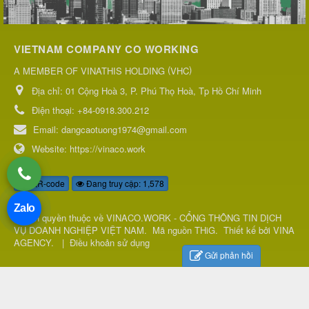
VIETNAM COMPANY CO WORKING
(
)
A MEMBER OF VINATHIS HOLDING
VHC
Địa chỉ:
01 Cộng Hoà 3, P. Phú Thọ Hoà, Tp Hồ Chí Minh
Điện thoại:
+84-0918.300.212
Email:
dangcaotuong1974@gmail.com
Website:
https://vinaco.work
QR-code
Đang truy cập: 1,578
Zalo
© Bản quyền thuộc về
VINACO.WORK - CỔNG THÔNG TIN DỊCH
VỤ DOANH NGHIỆP VIỆT NAM
.
Mã nguồn
THiG
.
Thiết kế bởi
VINA
AGENCY
.
|
Điều khoản sử dụng
Gửi phản hồi