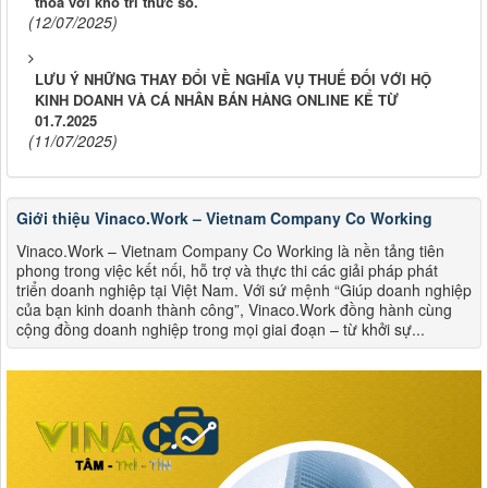
thoa với kho tri thức số.
(12/07/2025)
LƯU Ý NHỮNG THAY ĐỔI VỀ NGHĨA VỤ THUẾ ĐỐI VỚI HỘ
KINH DOANH VÀ CÁ NHÂN BÁN HÀNG ONLINE KỂ TỪ
01.7.2025
(11/07/2025)
Giới thiệu Vinaco.Work – Vietnam Company Co Working
Vinaco.Work – Vietnam Company Co Working là nền tảng tiên
phong trong việc kết nối, hỗ trợ và thực thi các giải pháp phát
triển doanh nghiệp tại Việt Nam. Với sứ mệnh “Giúp doanh nghiệp
của bạn kinh doanh thành công”, Vinaco.Work đồng hành cùng
cộng đồng doanh nghiệp trong mọi giai đoạn – từ khởi sự...