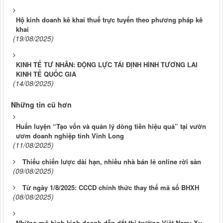
Hộ kinh doanh kê khai thuế trực tuyến theo phương pháp kê
khai
(19/08/2025)
KINH TẾ TƯ NHÂN: ĐỘNG LỰC TÁI ĐỊNH HÌNH TƯƠNG LAI
KINH TẾ QUỐC GIA
(14/08/2025)
Những tin cũ hơn
Huấn luyện “Tạo vốn và quản lý dòng tiền hiệu quả” tại vườn
ươm doanh nghiệp tỉnh Vĩnh Long
(11/08/2025)
Thiếu chiến lược dài hạn, nhiều nhà bán lẻ online rời sàn
(09/08/2025)
Từ ngày 1/8/2025: CCCD chính thức thay thế mã số BHXH
(08/08/2025)
Những mô hình kinh doanh dẫn dắt thị trường Việt Nam: Xu