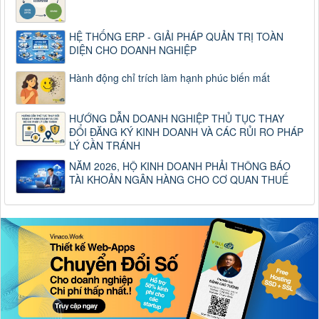
HỆ THỐNG ERP - GIẢI PHÁP QUẢN TRỊ TOÀN
DIỆN CHO DOANH NGHIỆP
Hành động chỉ trích làm hạnh phúc biến mất
HƯỚNG DẪN DOANH NGHIỆP THỦ TỤC THAY
ĐỔI ĐĂNG KÝ KINH DOANH VÀ CÁC RỦI RO PHÁP
LÝ CẦN TRÁNH
NĂM 2026, HỘ KINH DOANH PHẢI THÔNG BÁO
TÀI KHOẢN NGÂN HÀNG CHO CƠ QUAN THUẾ