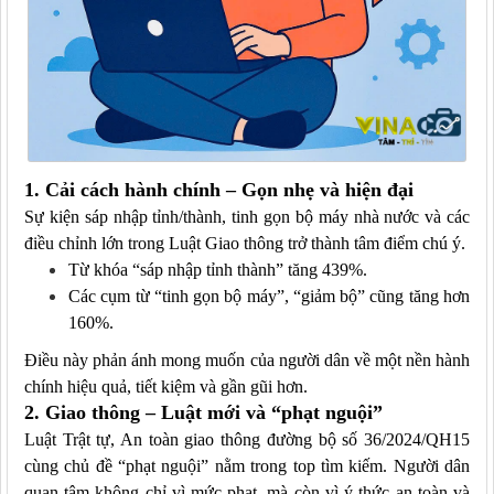
1. Cải cách hành chính – Gọn nhẹ và hiện đại
Sự kiện sáp nhập tỉnh/thành, tinh gọn bộ máy nhà nước và các
điều chỉnh lớn trong Luật Giao thông trở thành tâm điểm chú ý.
Từ khóa “sáp nhập tỉnh thành” tăng 439%.
Các cụm từ “tinh gọn bộ máy”, “giảm bộ” cũng tăng hơn
160%.
Điều này phản ánh mong muốn của người dân về một nền hành
chính hiệu quả, tiết kiệm và gần gũi hơn.
2. Giao thông – Luật mới và “phạt nguội”
Luật Trật tự, An toàn giao thông đường bộ số 36/2024/QH15
cùng chủ đề “phạt nguội” nằm trong top tìm kiếm. Người dân
quan tâm không chỉ vì mức phạt, mà còn vì ý thức an toàn và