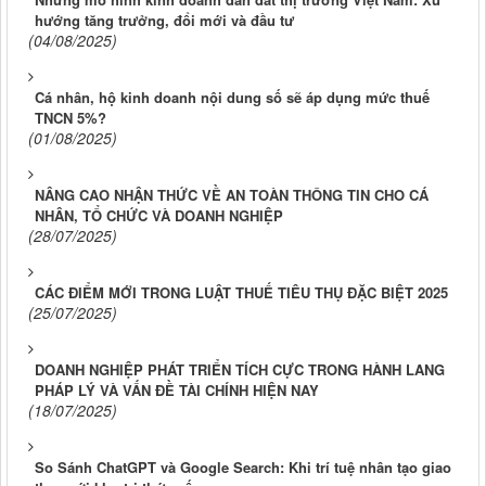
hướng tăng trưởng, đổi mới và đầu tư
(04/08/2025)
Cá nhân, hộ kinh doanh nội dung số sẽ áp dụng mức thuế
TNCN 5%?
(01/08/2025)
NÂNG CAO NHẬN THỨC VỀ AN TOÀN THÔNG TIN CHO CÁ
NHÂN, TỔ CHỨC VÀ DOANH NGHIỆP
(28/07/2025)
CÁC ĐIỂM MỚI TRONG LUẬT THUẾ TIÊU THỤ ĐẶC BIỆT 2025
(25/07/2025)
DOANH NGHIỆP PHÁT TRIỂN TÍCH CỰC TRONG HÀNH LANG
PHÁP LÝ VÀ VẤN ĐỀ TÀI CHÍNH HIỆN NAY
(18/07/2025)
So Sánh ChatGPT và Google Search: Khi trí tuệ nhân tạo giao