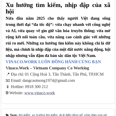
Xu hướng tìm kiếm, nhịp đập của xã
hội
Nửa đầu năm 2025 cho thấy người Việt đang sống
trong thời đại “đa tốc độ”: vừa chạy nhanh với công nghệ
và AI, vừa quay về gìn giữ văn hóa truyền thống; vừa mở
rộng kết nối toàn cầu, vừa nâng cao cảnh giác với những
rủi ro mới.
Những xu hướng tìm kiếm này không chỉ là dữ
liệu, mà chính là nhịp đập của một đất nước năng động, hội
nhập nhưng vẫn đậm đà bản sắc
dân tộc Việt Nam
.
VINACO.WORK LUÔN ĐỒNG HÀNH CÙNG BẠN
Vinaco.Work – Vietnam Company Co Working
📍
Địa chỉ: 01 Cộng Hoà 3, Tân Thành, Tân Phú, TP.HCM
📧
Email: dangcaotuong1974@gmail.com
📱
Hotline: 0918 300 212
🌐
Website:
www.vinaco.work
Tags:
tìm kiếm
,
xu hướng tìm kiếm
,
AI & Nền tảng số
,
nhịp đập của xã