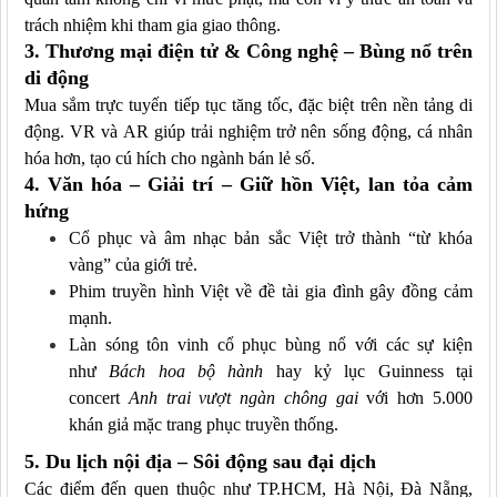
trách nhiệm khi tham gia giao thông.
3. Thương mại điện tử & Công nghệ – Bùng nổ trên
di động
Mua sắm trực tuyến tiếp tục tăng tốc, đặc biệt trên nền tảng di
động. VR và AR giúp trải nghiệm trở nên sống động, cá nhân
hóa hơn, tạo cú hích cho ngành bán lẻ số.
4. Văn hóa – Giải trí – Giữ hồn Việt, lan tỏa cảm
hứng
Cổ phục và âm nhạc bản sắc Việt trở thành “từ khóa
vàng” của giới trẻ.
Phim truyền hình Việt về đề tài gia đình gây đồng cảm
mạnh.
Làn sóng tôn vinh cổ phục bùng nổ với các sự kiện
như
Bách hoa bộ hành
hay kỷ lục Guinness tại
concert
Anh trai vượt ngàn chông gai
với hơn 5.000
khán giả mặc trang phục truyền thống.
5. Du lịch nội địa – Sôi động sau đại dịch
Các điểm đến quen thuộc như TP.HCM, Hà Nội, Đà Nẵng,