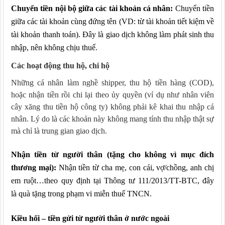
Chuyển tiền nội bộ giữa các tài khoản cá nhân
:
Chuyển tiền
giữa các tài khoản cùng đứng tên (VD: từ tài khoản tiết kiệm về
tài khoản thanh toán).
Đây là giao dịch không làm phát sinh thu
nhập, nên không chịu thuế.
Các hoạt động thu hộ, chi hộ
Những cá nhân làm nghề shipper, thu hộ tiền hàng (COD),
hoặc nhận tiền rồi chi lại theo ủy quyền (ví dụ như nhân viên
cây xăng thu tiền hộ công ty) không phải kê khai thu nhập cá
nhân. Lý do là các khoản này không mang tính thu nhập thật sự
mà chỉ là trung gian giao dịch.
Nhận tiền từ người thân (tặng cho không vì mục đích
thương mại)
:
Nhận tiền từ cha mẹ, con cái, vợ/chồng, anh chị
em ruột…
theo
quy định tại Thông tư 111/2013/TT-BTC, đây
là quà tặng trong phạm vi miễn thuế TNCN.
Kiều hối – tiền gửi từ người thân ở nước ngoài