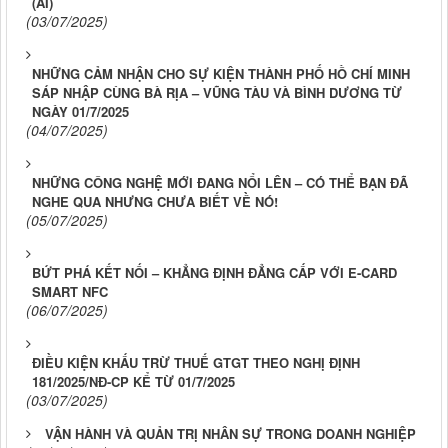
(AI)
(03/07/2025)
NHỮNG CẢM NHẬN CHO SỰ KIỆN THÀNH PHỐ HỒ CHÍ MINH
SÁP NHẬP CÙNG BÀ RỊA – VŨNG TÀU VÀ BÌNH DƯƠNG TỪ
NGÀY 01/7/2025
(04/07/2025)
NHỮNG CÔNG NGHỆ MỚI ĐANG NỔI LÊN – CÓ THỂ BẠN ĐÃ
NGHE QUA NHƯNG CHƯA BIẾT VỀ NÓ!
(05/07/2025)
BỨT PHÁ KẾT NỐI – KHẲNG ĐỊNH ĐẲNG CẤP VỚI E-CARD
SMART NFC
(06/07/2025)
ĐIỀU KIỆN KHẤU TRỪ THUẾ GTGT THEO NGHỊ ĐỊNH
181/2025/NĐ-CP KỂ TỪ 01/7/2025
(03/07/2025)
VẬN HÀNH VÀ QUẢN TRỊ NHÂN SỰ TRONG DOANH NGHIỆP