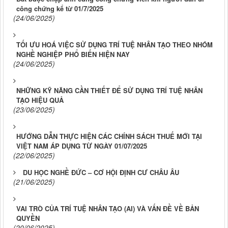
công chứng kể từ 01/7/2025
(24/06/2025)
TỐI ƯU HOÁ VIỆC SỬ DỤNG TRÍ TUỆ NHÂN TẠO THEO NHÓM
NGHỀ NGHIỆP PHỔ BIẾN HIỆN NAY
(24/06/2025)
NHỮNG KỸ NĂNG CẦN THIẾT ĐỂ SỬ DỤNG TRÍ TUỆ NHÂN
TẠO HIỆU QUẢ
(23/06/2025)
HƯỚNG DẪN THỰC HIỆN CÁC CHÍNH SÁCH THUẾ MỚI TẠI
VIỆT NAM ÁP DỤNG TỪ NGÀY 01/07/2025
(22/06/2025)
DU HỌC NGHỀ ĐỨC – CƠ HỘI ĐỊNH CƯ CHÂU ÂU
(21/06/2025)
VAI TRÒ CỦA TRÍ TUỆ NHÂN TẠO (AI) VÀ VẤN ĐỀ VỀ BẢN
QUYỀN
(20/06/2025)