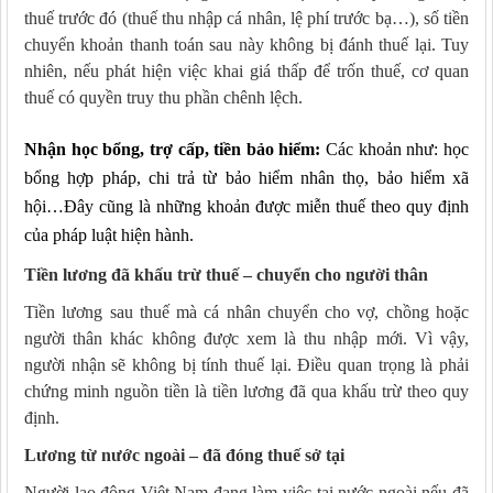
thuế trước đó (thuế thu nhập cá nhân, lệ phí trước bạ…), số tiền
chuyển khoản thanh toán sau này không bị đánh thuế lại. Tuy
nhiên, nếu phát hiện việc khai giá thấp để trốn thuế, cơ quan
thuế có quyền truy thu phần chênh lệch.
Nhận học bổng, trợ cấp, tiền bảo hiểm
:
Các khoản như: học
bổng hợp pháp, chi trả từ bảo hiểm nhân thọ, bảo hiểm xã
hội…Đây
cũng
là những khoản được miễn thuế theo quy định
của pháp luật hiện hành.
Tiền lương đã khấu trừ thuế – chuyển cho người thân
Tiền lương sau thuế mà cá nhân chuyển cho vợ, chồng hoặc
người thân khác không được xem là thu nhập mới. Vì vậy,
người nhận sẽ không bị tính thuế lại. Điều quan trọng là phải
chứng minh nguồn tiền là tiền lương đã qua khấu trừ theo quy
định.
Lương từ nước ngoài – đã đóng thuế sở tại
Người lao động Việt Nam đang làm việc tại nước ngoài nếu đã