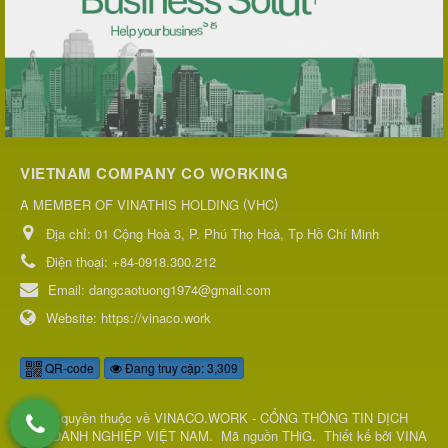
VIETNAM COMPANY CO WORKING
(
)
A MEMBER OF VINATHIS HOLDING
VHC
Địa chỉ:
01 Cộng Hoà 3, P. Phú Thọ Hoà, Tp Hồ Chí Minh
Điện thoại:
+84-0918.300.212
Email:
dangcaotuong1974@gmail.com
Website:
https://vinaco.work
QR-code
Đang truy cập: 3,309
© Bản quyền thuộc về
VINACO.WORK - CỔNG THÔNG TIN DỊCH
VỤ DOANH NGHIỆP VIỆT NAM
.
Mã nguồn
THiG
.
Thiết kế bởi
VINA