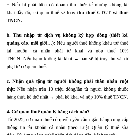
+
Nếu bị phát hiện có doanh thu thực tế nhưng không kê
khai
đầy đủ
, cơ quan thuế sẽ
truy thu thuế GTGT và thuế
TNCN
.
b. Thu nhập từ dịch vụ không ký hợp đồng (thiết kế,
quảng cáo, môi giới…)
:
Nếu người thuê không khấu trừ thuế
tại nguồn, cá nhân phải tự khai và nộp thuế 10%
TNCN.
Nếu
bạnn
không kê khai →
bạn sẽ
bị truy thu và xử
phạt
từ cơ quan thuế
.
c. Nhận quà tặng từ người không phải thân nhân ruột
thịt
:
Nếu nhận trên 10 triệu đồng/lần từ người không thuộc
hàng thừa kế thứ nhất → phải kê khai và nộp 10% thuế TNCN.
4. Cơ quan thuế quản lý bằng cách nào?
Từ 2025, cơ quan thuế có quyền yêu cầu ngân hàng cung cấp
thông tin tài khoản cá nhân (theo Luật Quản lý thuế sửa