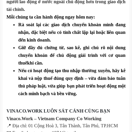
người lao động ở nước ngoài chủ động hơn trong giao dịch
tài chính.
Mỗi chúng ta cần hành
động ngay hôm nay
:
Rà soát lại các giao dịch chuyển khoản
mình
đang
nhận, đặc biệt nếu có tính chất lặp lại hoặc liên quan
đến kinh doanh.
Giữ đầy đủ chứng từ, sao kê, ghi chú rõ nội dung
chuyển khoản để chủ động giải trình
với cơ quan
thuế
khi cần.
Nếu có hoạt động tạo thu nhập thường xuyên, hãy kê
khai và nộp thuế đúng quy định – vừa đảm bảo tuân
thủ pháp luật, vừa giúp bạn phát triển hoạt động một
cách minh bạch
và
bền vững.
VINACO.WORK LUÔN SÁT CÁNH CÙNG BẠN
Vinaco.Work – Vietnam Company Co Working
📍
Địa chỉ: 01 Cộng Hoà 3, Tân Thành, Tân Phú, TP.HCM