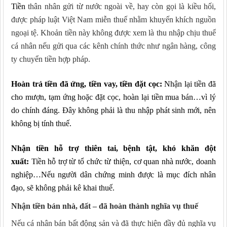
Tiền
thân nhân gửi từ nước ngoài về, hay còn gọi là kiều hối,
được pháp luật Việt Nam miễn thuế nhằm khuyến khích nguồn
ngoại tệ. Khoản tiền này không được xem là thu nhập chịu thuế
cá nhân nếu gửi qua các kênh chính thức như ngân hàng, công
ty chuyển tiền hợp pháp.
Hoàn trả tiền đã ứng, tiền vay, tiền đặt cọc
:
Nhận lại tiền đã
cho mượn, tạm ứng hoặc đặt cọc, hoàn lại tiền mua bán…
vì lý
do chính đáng. Đây
không phải là thu nhập
phát sinh
mới, nên
không bị tính thuế.
Nhận tiền hỗ trợ thiên tai, bệnh tật, khó khăn đột
xuất
:
Tiền hỗ trợ từ tổ chức từ thiện, cơ quan nhà nước, doanh
nghiệp…Nếu
người dân
chứng minh được là mục đích nhân
đạo, sẽ không phải kê khai thuế.
Nhận tiền bán nhà, đất – đã hoàn thành nghĩa vụ thuế
Nếu cá nhân bán bất động sản và đã thực hiện đầy đủ nghĩa vụ