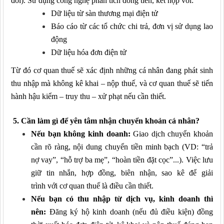
đổi).
Sử dụng công nghệ phân tích dòng tiền, kết hợp với:
Dữ liệu từ sàn thương mại điện tử
Báo cáo từ các tổ chức chi trả, đơn vị sử dụng lao
động
Dữ liệu hóa đơn điện tử
Từ đó
cơ quan thuế sẽ
xác định
những cá nhân
đang phát sinh
thu nhập mà không kê khai – nộp thuế, và
cơ quan thuế sẽ
tiến
hành hậu kiểm – truy thu – xử phạt nếu cần thiết.
5. Cần làm gì để yên tâm nhận chuyển khoản cá nhân?
Nếu bạn không kinh doanh:
Giao dịch
chuyển khoản
cần
rõ ràng, nội dung chuyển
tiền
minh bạch (VD: “trả
nợ vay”, “hỗ trợ ba mẹ”, “hoàn tiền đặt cọc”...).
Việc l
ưu
giữ tin nhắn, hợp đồng, biên nhận, sao kê để giải
trình
với cơ quan thuế là điều cần thiết
.
Nếu bạn có thu nhập từ dịch vụ, kinh doanh
thì
nên
:
Đăng ký hộ kinh doanh (nếu đủ điều kiện)
đồng