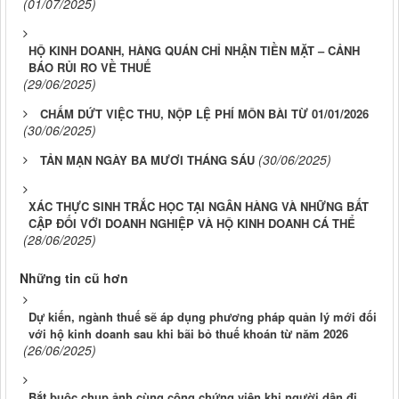
(01/07/2025)
HỘ KINH DOANH, HÀNG QUÁN CHỈ NHẬN TIỀN MẶT – CẢNH
BÁO RỦI RO VỀ THUẾ
(29/06/2025)
CHẤM DỨT VIỆC THU, NỘP LỆ PHÍ MÔN BÀI TỪ 01/01/2026
(30/06/2025)
(30/06/2025)
TẢN MẠN NGÀY BA MƯƠI THÁNG SÁU
XÁC THỰC SINH TRẮC HỌC TẠI NGÂN HÀNG VÀ NHỮNG BẤT
CẬP ĐỐI VỚI DOANH NGHIỆP VÀ HỘ KINH DOANH CÁ THỂ
(28/06/2025)
Những tin cũ hơn
Dự kiến, ngành thuế sẽ áp dụng phương pháp quản lý mới đối
với hộ kinh doanh sau khi bãi bỏ thuế khoán từ năm 2026
(26/06/2025)
Bắt buộc chụp ảnh cùng công chứng viên khi người dân đi