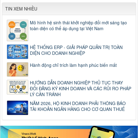
TIN XEM NHIỀU
Mô hình hệ sinh thái khởi nghiệp đổi mới sáng tạo
toàn diện có thể áp dụng tại Việt Nam
HỆ THỐNG ERP - GIẢI PHÁP QUẢN TRỊ TOÀN
DIỆN CHO DOANH NGHIỆP
Hành động chỉ trích làm hạnh phúc biến mất
HƯỚNG DẪN DOANH NGHIỆP THỦ TỤC THAY
ĐỔI ĐĂNG KÝ KINH DOANH VÀ CÁC RỦI RO PHÁP
LÝ CẦN TRÁNH
NĂM 2026, HỘ KINH DOANH PHẢI THÔNG BÁO
TÀI KHOẢN NGÂN HÀNG CHO CƠ QUAN THUẾ