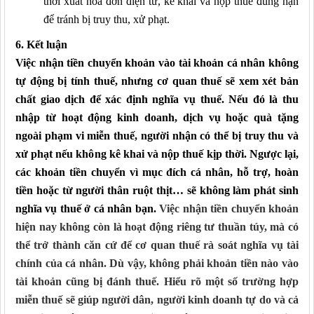
thời x
uất hóa đơn điện tử, kê khai và nộp thuế đúng hạn
để tránh bị truy thu, xử phạt.
6. Kết luận
Việc n
hận tiền chuyển khoản vào tài khoản cá nhân không
tự động bị tính thuế, nhưng cơ quan thuế sẽ xem xét bản
chất giao dịch để xác định nghĩa vụ thuế. Nếu đó là thu
nhập từ hoạt động kinh doanh, dịch vụ hoặc quà tặng
ngoài phạm vi miễn thuế, người nhận có thể bị truy thu và
xử phạt nếu không kê khai
và nộp thuế
kịp thời. Ngược lại,
các khoản
tiền
chuyển vì mục đích cá nhân, hỗ trợ, hoàn
tiền hoặc từ người thân ruột thịt… sẽ không làm phát sinh
nghĩa vụ thuế
ở cá nhân bạn
.
Việc nhận tiền chuyển khoản
hiện nay không còn là hoạt động riêng tư thuần túy, mà có
thể trở thành căn cứ để cơ quan thuế rà soát nghĩa vụ tài
chính của cá nhân. Dù vậy, không phải khoản tiền nào vào
tài khoản cũng bị đánh thuế. Hiểu rõ
một số
trường hợp
miễn thuế sẽ giúp người dân, người kinh doanh tự do và cả