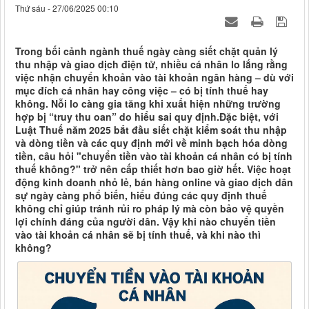
Thứ sáu - 27/06/2025 00:10
Trong bối cảnh ngành thuế ngày càng siết chặt quản lý
thu nhập và giao dịch điện tử, nhiều cá nhân lo lắng rằng
việc nhận chuyển khoản vào tài khoản ngân hàng – dù với
mục đích cá nhân hay công việc – có bị tính thuế hay
không. Nỗi lo càng gia tăng khi xuất hiện những trường
hợp bị “truy thu oan” do hiểu sai quy định.Đặc biệt, với
Luật Thuế năm 2025 bắt đầu siết chặt kiểm soát thu nhập
và dòng tiền và các quy định mới về minh bạch hóa dòng
tiền, câu hỏi "chuyển tiền vào tài khoản cá nhân có bị tính
thuế không?" trở nên cấp thiết hơn bao giờ hết. Việc hoạt
động kinh doanh nhỏ lẻ, bán hàng online và giao dịch dân
sự ngày càng phổ biến, hiểu đúng các quy định thuế
không chỉ giúp tránh rủi ro pháp lý mà còn bảo vệ quyền
lợi chính đáng của người dân. Vậy khi nào chuyển tiền
vào tài khoản cá nhân sẽ bị tính thuế, và khi nào thì
không?