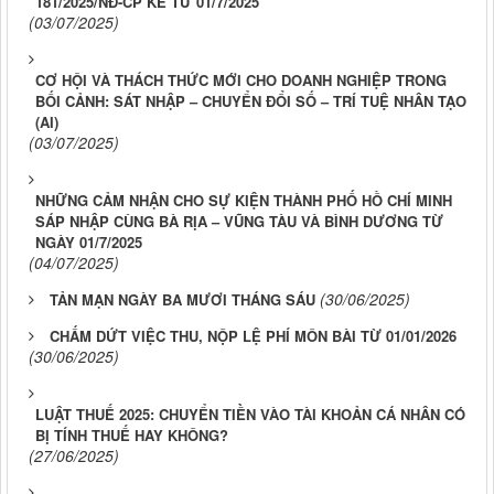
181/2025/NĐ-CP KỂ TỪ 01/7/2025
(03/07/2025)
CƠ HỘI VÀ THÁCH THỨC MỚI CHO DOANH NGHIỆP TRONG
BỐI CẢNH: SÁT NHẬP – CHUYỂN ĐỔI SỐ – TRÍ TUỆ NHÂN TẠO
(AI)
(03/07/2025)
NHỮNG CẢM NHẬN CHO SỰ KIỆN THÀNH PHỐ HỒ CHÍ MINH
SÁP NHẬP CÙNG BÀ RỊA – VŨNG TÀU VÀ BÌNH DƯƠNG TỪ
NGÀY 01/7/2025
(04/07/2025)
(30/06/2025)
TẢN MẠN NGÀY BA MƯƠI THÁNG SÁU
CHẤM DỨT VIỆC THU, NỘP LỆ PHÍ MÔN BÀI TỪ 01/01/2026
(30/06/2025)
LUẬT THUẾ 2025: CHUYỂN TIỀN VÀO TÀI KHOẢN CÁ NHÂN CÓ
BỊ TÍNH THUẾ HAY KHÔNG?
(27/06/2025)