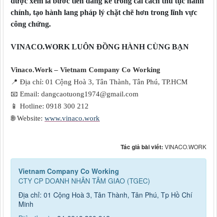
được xem là bước tiến đáng kể trong cải cách thủ tục hành
chính, tạo hành lang pháp lý chặt chẽ hơn trong lĩnh vực
công chứng.
VINACO.WORK LUÔN ĐỒNG HÀNH CÙNG BẠN
Vinaco.Work – Vietnam Company Co Working
📍
Địa chỉ: 01 Cộng Hoà 3, Tân Thành, Tân Phú, TP.HCM
📧
Email: dangcaotuong1974@gmail.com
📱
Hotline: 0918 300 212
🌐
Website:
www.vinaco.work
Tác giả bài viết:
VINACO.WORK
Vietnam Company Co Working
CTY CP DOANH NHÂN TÂM GIAO (TGEC)
Địa chỉ: 01 Cộng Hoà 3, Tân Thành, Tân Phú, Tp Hồ Chí
Minh