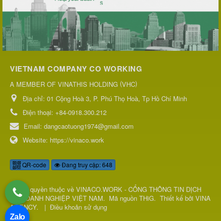
VIETNAM COMPANY CO WORKING
(
)
A MEMBER OF VINATHIS HOLDING
VHC
Địa chỉ:
01 Cộng Hoà 3, P. Phú Thọ Hoà, Tp Hồ Chí Minh
Điện thoại:
+84-0918.300.212
Email:
dangcaotuong1974@gmail.com
Website:
https://vinaco.work
QR-code
Đang truy cập: 648
© Bản quyền thuộc về
VINACO.WORK - CỔNG THÔNG TIN DỊCH
VỤ DOANH NGHIỆP VIỆT NAM
.
Mã nguồn
THiG
.
Thiết kế bởi
VINA
AGENCY
.
|
Điều khoản sử dụng
Zalo