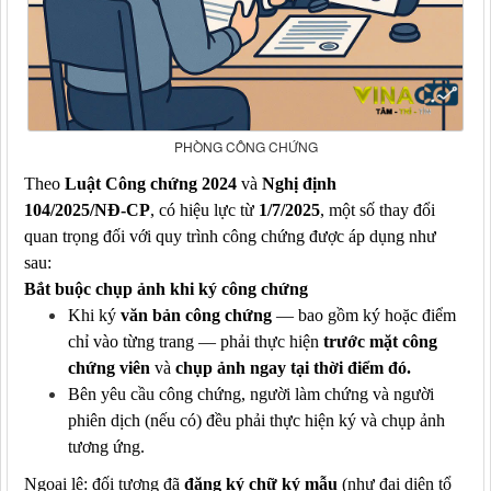
PHÒNG CÔNG CHỨNG
Theo
Luật Công chứng 2024
và
Nghị định
104/2025/NĐ‑CP
, có hiệu lực từ
1/7/2025
, một số thay đổi
quan trọng đối với quy trình công chứng được áp dụng như
sau:
Bắt buộc chụp ảnh khi ký công chứng
Khi ký
văn bản công chứng
— bao gồm ký hoặc điểm
chỉ vào từng trang — phải thực hiện
trước mặt công
chứng viên
và
chụp ảnh ngay tại thời điểm
đó
.
Bên yêu cầu công chứng, người làm chứng và người
phiên dịch (nếu có) đều phải thực hiện ký và chụp ảnh
tương ứng.
Ngoại lệ: đối tượng đã
đăng ký chữ ký mẫu
(như đại diện tổ