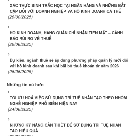
XÁC THỰC SINH TRẮC HỌC TẠI NGÂN HÀNG VÀ NHỮNG BẤT
CẬP ĐỐI VỚI DOANH NGHIỆP VÀ HỘ KINH DOANH CÁ THỂ
(28/06/2025)
HỘ KINH DOANH, HÀNG QUÁN CHỈ NHẬN TIỀN MẶT – CẢNH
BÁO RỦI RO VỀ THUẾ
(29/06/2025)
Dự kiến, ngành thuế sẽ áp dụng phương pháp quản lý mới đối
với hộ kinh doanh sau khi bãi bỏ thuế khoán từ năm 2026
(26/06/2025)
Những tin cũ hơn
TỐI ƯU HOÁ VIỆC SỬ DỤNG TRÍ TUỆ NHÂN TẠO THEO NHÓM
NGHỀ NGHIỆP PHỔ BIẾN HIỆN NAY
(24/06/2025)
NHỮNG KỸ NĂNG CẦN THIẾT ĐỂ SỬ DỤNG TRÍ TUỆ NHÂN
TẠO HIỆU QUẢ