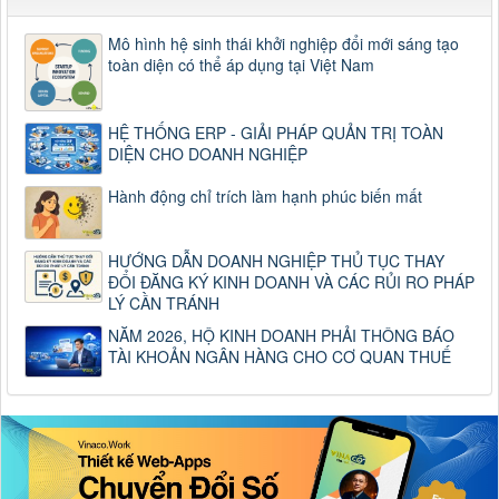
Mô hình hệ sinh thái khởi nghiệp đổi mới sáng tạo
toàn diện có thể áp dụng tại Việt Nam
HỆ THỐNG ERP - GIẢI PHÁP QUẢN TRỊ TOÀN
DIỆN CHO DOANH NGHIỆP
Hành động chỉ trích làm hạnh phúc biến mất
HƯỚNG DẪN DOANH NGHIỆP THỦ TỤC THAY
ĐỔI ĐĂNG KÝ KINH DOANH VÀ CÁC RỦI RO PHÁP
LÝ CẦN TRÁNH
NĂM 2026, HỘ KINH DOANH PHẢI THÔNG BÁO
TÀI KHOẢN NGÂN HÀNG CHO CƠ QUAN THUẾ