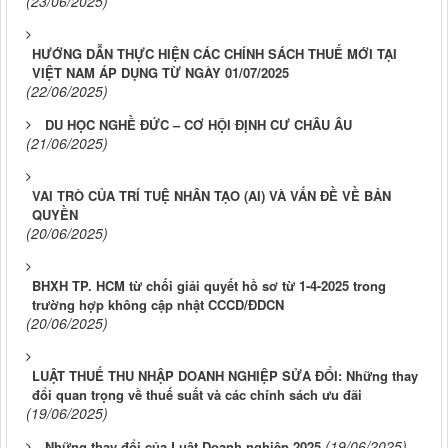
(23/06/2025)
HƯỚNG DẪN THỰC HIỆN CÁC CHÍNH SÁCH THUẾ MỚI TẠI
VIỆT NAM ÁP DỤNG TỪ NGÀY 01/07/2025
(22/06/2025)
DU HỌC NGHỀ ĐỨC – CƠ HỘI ĐỊNH CƯ CHÂU ÂU
(21/06/2025)
VAI TRÒ CỦA TRÍ TUỆ NHÂN TẠO (AI) VÀ VẤN ĐỀ VỀ BẢN
QUYỀN
(20/06/2025)
BHXH TP. HCM từ chối giải quyết hồ sơ từ 1-4-2025 trong
trường hợp không cập nhật CCCD/ĐDCN
(20/06/2025)
LUẬT THUẾ THU NHẬP DOANH NGHIỆP SỬA ĐỔI: Những thay
đổi quan trọng về thuế suất và các chính sách ưu đãi
(19/06/2025)
(19/06/2025)
Những thay đổi của Luật Doanh nghiệp 2025