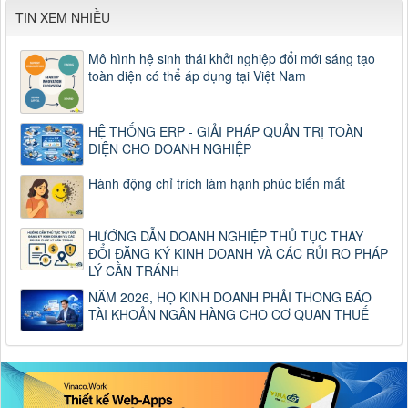
TIN XEM NHIỀU
Mô hình hệ sinh thái khởi nghiệp đổi mới sáng tạo
toàn diện có thể áp dụng tại Việt Nam
HỆ THỐNG ERP - GIẢI PHÁP QUẢN TRỊ TOÀN
DIỆN CHO DOANH NGHIỆP
Hành động chỉ trích làm hạnh phúc biến mất
HƯỚNG DẪN DOANH NGHIỆP THỦ TỤC THAY
ĐỔI ĐĂNG KÝ KINH DOANH VÀ CÁC RỦI RO PHÁP
LÝ CẦN TRÁNH
NĂM 2026, HỘ KINH DOANH PHẢI THÔNG BÁO
TÀI KHOẢN NGÂN HÀNG CHO CƠ QUAN THUẾ