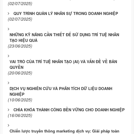
(02/07/2025)
QUY TRÌNH QUẢN LÝ NHÂN SỰ TRONG DOANH NGHIỆP
(02/07/2025)
NHỮNG KỸ NĂNG CẦN THIẾT ĐỂ SỬ DỤNG TRÍ TUỆ NHÂN
TẠO HIỆU QUẢ
(23/06/2025)
VAI TRÒ CỦA TRÍ TUỆ NHÂN TẠO (AI) VÀ VẤN ĐỀ VỀ BẢN
QUYỀN
(20/06/2025)
DỊCH VỤ NGHIÊN CỨU VÀ PHÂN TÍCH DỮ LIỆU DOANH
NGHIỆP
(10/06/2025)
CHÌA KHÓA THÀNH CÔNG BỀN VỮNG CHO DOANH NGHIỆP
(16/06/2025)
Chiến lược truyền thông marketing dịch vụ: Giải pháp toàn