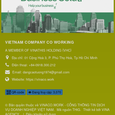
VIETNAM COMPANY CO WORKING
(
)
A MEMBER OF VINATHIS HOLDING
VHC
Địa chỉ:
01 Cộng Hoà 3, P. Phú Thọ Hoà, Tp Hồ Chí Minh
Điện thoại:
+84-0918.300.212
Email:
dangcaotuong1974@gmail.com
Website:
https://vinaco.work
QR-code
Đang truy cập: 3,070
© Bản quyền thuộc về
VINACO.WORK - CỔNG THÔNG TIN DỊCH
VỤ DOANH NGHIỆP VIỆT NAM
.
Mã nguồn
THiG
.
Thiết kế bởi
VINA
AGENCY
.
|
Điều khoản sử dụng