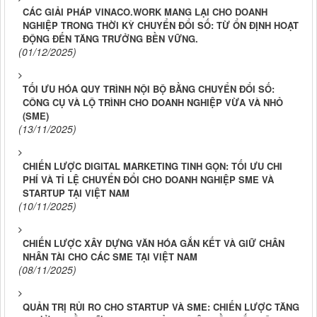
CÁC GIẢI PHÁP VINACO.WORK MANG LẠI CHO DOANH
NGHIỆP TRONG THỜI KỲ CHUYỂN ĐỔI SỐ: TỪ ỔN ĐỊNH HOẠT
ĐỘNG ĐẾN TĂNG TRƯỞNG BỀN VỮNG.
(01/12/2025)
TỐI ƯU HÓA QUY TRÌNH NỘI BỘ BẰNG CHUYỂN ĐỔI SỐ:
CÔNG CỤ VÀ LỘ TRÌNH CHO DOANH NGHIỆP VỪA VÀ NHỎ
(SME)
(13/11/2025)
CHIẾN LƯỢC DIGITAL MARKETING TINH GỌN: TỐI ƯU CHI
PHÍ VÀ TỈ LỆ CHUYỂN ĐỔI CHO DOANH NGHIỆP SME VÀ
STARTUP TẠI VIỆT NAM
(10/11/2025)
CHIẾN LƯỢC XÂY DỰNG VĂN HÓA GẮN KẾT VÀ GIỮ CHÂN
NHÂN TÀI CHO CÁC SME TẠI VIỆT NAM
(08/11/2025)
QUẢN TRỊ RỦI RO CHO STARTUP VÀ SME: CHIẾN LƯỢC TĂNG