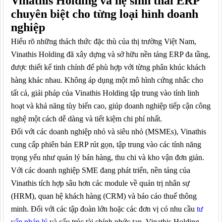
Vinathis Holding và hệ sinh thái ERP
chuyên biệt cho từng loại hình doanh
nghiệp
Hiểu rõ những thách thức đặc thù của thị trường Việt Nam,
Vinathis Holding đã xây dựng và sở hữu nền tảng ERP đa tầng,
được thiết kế tinh chỉnh để phù hợp với từng phân khúc khách
hàng khác nhau. Không áp dụng một mô hình cứng nhắc cho
tất cả, giải pháp của Vinathis Holding tập trung vào tính linh
hoạt và khả năng tùy biến cao, giúp doanh nghiệp tiếp cận công
nghệ một cách dễ dàng và tiết kiệm chi phí nhất.
Đối với các doanh nghiệp nhỏ và siêu nhỏ (MSMEs), Vinathis
cung cấp phiên bản ERP rút gọn, tập trung vào các tính năng
trọng yếu như quản lý bán hàng, thu chi và kho vận đơn giản.
Với các doanh nghiệp SME đang phát triển, nền tảng của
Vinathis tích hợp sâu hơn các module về quản trị nhân sự
(HRM), quan hệ khách hàng (CRM) và báo cáo thuế thông
minh. Đối với các tập đoàn lớn hoặc các đơn vị có nhu cầu
tư
vấn pháp lý
và cấu trúc tài chính phức tạp, Vinathis Holding