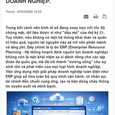
DOANH NGHIỆP.
Thứ tư - 25/03/2026 16:25
Trong bối cảnh nền kinh tế số đang xoay trục với tốc độ
chóng mặt, dữ liệu được ví như "dầu mỏ" của thế kỷ 21.
Tuy nhiên, nếu không có một hệ thống khai thác và quản
trị hiệu quả, nguồn tài nguyên này sẽ trở nên phân mảnh
và lãng phí. Đây chính là lý do ERP (Enterprise Resource
Planning - Hệ thống hoạch định nguồn lực doanh nghiệp)
không còn là một khái niệm xa xỉ dành riêng cho các tập
đoàn đa quốc gia, mà đã trở thành "xương sống" cho sự
sinh tồn và phát triển của mọi loại hình doanh nghiệp.
Việc ứng dụng một giải pháp doanh nghiệp toàn diện như
ERP giúp số hóa toàn bộ quy trình vận hành, từ nhân sự,
tài chính đến chuỗi cung ứng, tạo ra một dòng chảy thông
tin xuyên suốt và minh bạch.