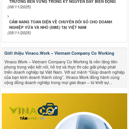
TRƯỞNG BỀN VỮNG TRONG KỶ NGUYÊN ĐẦY BIẾN ĐỘNG
(06/11/2025)
CẨM NANG TOÀN DIỆN VỀ CHUYỂN ĐỔI SỐ CHO DOANH
NGHIỆP VỪA VÀ NHỎ (SME) TẠI VIỆT NAM
(05/11/2025)
Giới thiệu Vinaco.Work – Vietnam Company Co Working
Vinaco.Work – Vietnam Company Co Working là nền tảng tiên
phong trong việc kết nối, hỗ trợ và thực thi các giải pháp phát
triển doanh nghiệp tại Việt Nam. Với sứ mệnh “Giúp doanh nghiệp
của bạn kinh doanh thành công”, Vinaco.Work đồng hành cùng
cộng đồng doanh nghiệp trong mọi giai đoạn – từ khởi sự...