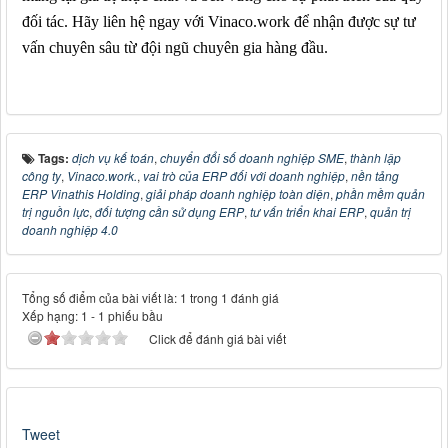
đối tác. Hãy liên hệ ngay với Vinaco.work để nhận được sự tư
vấn chuyên sâu từ đội ngũ chuyên gia hàng đầu.
Tags:
dịch vụ kế toán
,
chuyển đổi số doanh nghiệp SME
,
thành lập
công ty
,
Vinaco.work.
,
vai trò của ERP đối với doanh nghiệp
,
nền tảng
ERP Vinathis Holding
,
giải pháp doanh nghiệp toàn diện
,
phần mềm quản
trị nguồn lực
,
đối tượng cần sử dụng ERP
,
tư vấn triển khai ERP
,
quản trị
doanh nghiệp 4.0
Tổng số điểm của bài viết là: 1 trong 1 đánh giá
Xếp hạng:
1
-
1
phiếu bầu
Click để đánh giá bài viết
Tweet