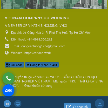
VIETNAM COMPANY CO WORKING
(
)
A MEMBER OF VINATHIS HOLDING
VHC
Địa chỉ:
01 Cộng Hoà 3, P. Phú Thọ Hoà, Tp Hồ Chí Minh
Điện thoại:
+84-0918.300.212
Email:
dangcaotuong1974@gmail.com
Website:
https://vinaco.work
QR-code
Đang truy cập: 1,481
© Bản quyền thuộc về
VINACO.WORK - CỔNG THÔNG TIN DỊCH
VỤ DOANH NGHIỆP VIỆT NAM
.
Mã nguồn
THiG
.
Thiết kế bởi
VINA
AGENCY
.
|
Điều khoản sử dụng
Zalo
Gửi phản hồi