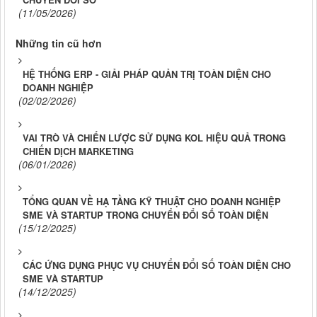
(11/05/2026)
Những tin cũ hơn
HỆ THỐNG ERP - GIẢI PHÁP QUẢN TRỊ TOÀN DIỆN CHO
DOANH NGHIỆP
(02/02/2026)
VAI TRÒ VÀ CHIẾN LƯỢC SỬ DỤNG KOL HIỆU QUẢ TRONG
CHIẾN DỊCH MARKETING
(06/01/2026)
TỔNG QUAN VỀ HẠ TẦNG KỸ THUẬT CHO DOANH NGHIỆP
SME VÀ STARTUP TRONG CHUYỂN ĐỔI SỐ TOÀN DIỆN
(15/12/2025)
CÁC ỨNG DỤNG PHỤC VỤ CHUYỂN ĐỔI SỐ TOÀN DIỆN CHO
SME VÀ STARTUP
(14/12/2025)