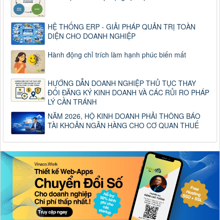
HỆ THỐNG ERP - GIẢI PHÁP QUẢN TRỊ TOÀN
DIỆN CHO DOANH NGHIỆP
Hành động chỉ trích làm hạnh phúc biến mất
HƯỚNG DẪN DOANH NGHIỆP THỦ TỤC THAY
ĐỔI ĐĂNG KÝ KINH DOANH VÀ CÁC RỦI RO PHÁP
LÝ CẦN TRÁNH
NĂM 2026, HỘ KINH DOANH PHẢI THÔNG BÁO
TÀI KHOẢN NGÂN HÀNG CHO CƠ QUAN THUẾ