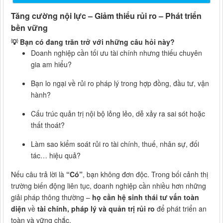
Tăng cường nội lực – Giảm thiểu rủi ro – Phát triển
bền vững
💡 Bạn có đang trăn trở với những câu hỏi này?
Doanh nghiệp cần tối ưu tài chính nhưng thiếu chuyên
gia am hiểu?
Bạn lo ngại về rủi ro pháp lý trong hợp đồng, đầu tư, vận
hành?
Cấu trúc quản trị nội bộ lỏng lẻo, dễ xảy ra sai sót hoặc
thất thoát?
Làm sao kiểm soát rủi ro tài chính, thuế, nhân sự, đối
tác… hiệu quả?
Nếu câu trả lời là
“Có”
, bạn không đơn độc. Trong bối cảnh thị
trường biến động liên tục, doanh nghiệp cần nhiều hơn những
giải pháp thông thường –
họ cần hệ sinh thái tư vấn toàn
diện
về
tài chính, pháp lý và quản trị rủi ro
để phát triển an
toàn và vững chắc.