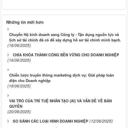
Những tin mới hơn
Chuyển Hộ kinh doanh sang Công ty - Tận dụng nguồn lực và
lịch sử tài chính đã có để xây dựng hồ sơ tài chính minh bạch.
(16/06/2025)
CHÌA KHÓA THÀNH CÔNG BỀN VỮNG CHO DOANH NGHIỆP
(16/06/2025)
Chiến lược truyền thông marketing dịch vụ: Giải pháp toàn
diện cho Doanh nghiệp
(18/06/2025)
VAI TRÒ CỦA TRÍ TUỆ NHÂN TẠO (AI) VÀ VẤN ĐỀ VỀ BẢN
QUYỀN
(20/06/2025)
(12/06/2025)
SO SÁNH CÁC LOẠI HÌNH DOANH NGHIỆP