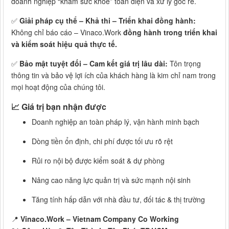
doanh nghiệp “khám sức khỏe” toàn diện và xử lý gốc rễ.
✅
Giải pháp cụ thể – Khả thi – Triển khai đồng hành:
Không chỉ báo cáo – Vinaco.Work
đồng hành trong triển khai
và kiểm soát hiệu quả thực tế.
✅
Bảo mật tuyệt đối – Cam kết giá trị lâu dài:
Tôn trọng
thông tin và bảo vệ lợi ích của khách hàng là kim chỉ nam trong
mọi hoạt động của chúng tôi.
📈
Giá trị bạn nhận được
Doanh nghiệp an toàn pháp lý, vận hành minh bạch
Dòng tiền ổn định, chi phí được tối ưu rõ rệt
Rủi ro nội bộ được kiểm soát & dự phòng
Nâng cao năng lực quản trị và sức mạnh nội sinh
Tăng tính hấp dẫn với nhà đầu tư, đối tác & thị trường
📍
Vinaco.Work – Vietnam Company Co Working