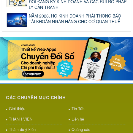
ĐỔI ĐĂNG KÝ KINH DOANH VÀ CÁC RỦI RO PHÁP
LÝ CẦN TRÁNH
NĂM 2026, HỘ KINH DOANH PHẢI THÔNG BÁO
TÀI KHOẢN NGÂN HÀNG CHO CƠ QUAN THUẾ
CÁC CHUYÊN MỤC CHÍNH
Giới thiệu
Tin Tức
THÀNH VIÊN
Liên hệ
Thăm dò ý kiến
Quảng cáo