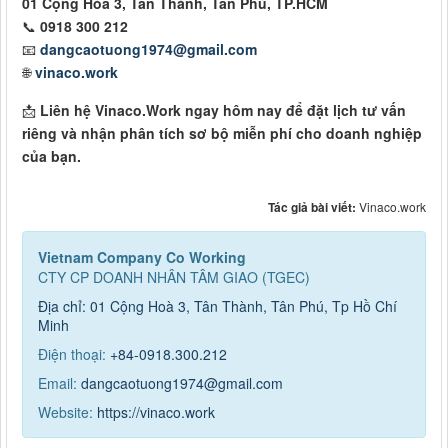
01 Cộng Hòa 3, Tân Thành, Tân Phú, TP.HCM
📞
0918 300 212
📧
dangcaotuong1974@gmail.com
🌐
vinaco.work
📩
Liên hệ Vinaco.Work ngay hôm nay để đặt lịch tư vấn
riêng và nhận phân tích sơ bộ miễn phí cho doanh nghiệp
của bạn.
Tác giả bài viết:
Vinaco.work
Vietnam Company Co Working
CTY CP DOANH NHÂN TÂM GIAO (TGEC)
Địa chỉ: 01 Cộng Hoà 3, Tân Thành, Tân Phú, Tp Hồ Chí
Minh
Điện thoại:
+84-0918.300.212
Email:
dangcaotuong1974@gmail.com
Website:
https://vinaco.work