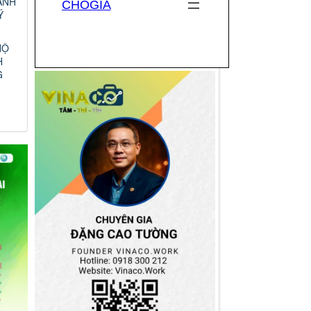
ANH
Ý
HỘ
H
G