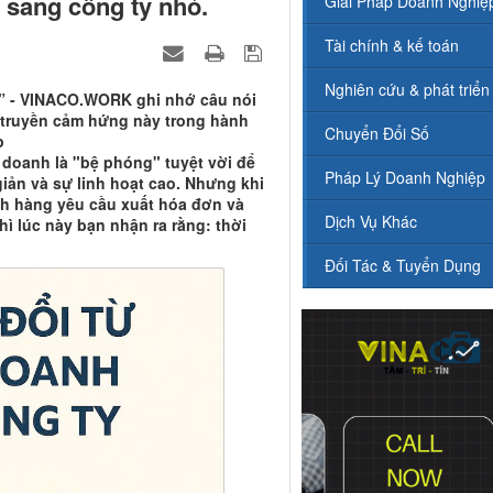
 sang công ty nhỏ.
Giải Pháp Doanh Nghiệ
Tài chính & kế toán
Nghiên cứu & phát triển
ơn” - VINACO.WORK ghi nhớ câu nói
– truyền cảm hứng này trong hành
Chuyển Đổi Số
p
 doanh là "bệ phóng" tuyệt vời để
Pháp Lý Doanh Nghiệp
giản và sự linh hoạt cao. Nhưng khi
ch hàng yêu cầu xuất hóa đơn và
Dịch Vụ Khác
ì lúc này bạn nhận ra rằng: thời
Đối Tác & Tuyển Dụng