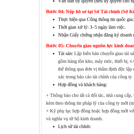
Văn bản ủy quyền (nếu ủy quyền cho ng
Bước
04
: Nộp hồ sơ tại Sở
Tài chính (Sở
Kế
Thực hiện qua Cổng thông tin quốc gia
Thời gian xử lý: 3–5 ngày làm việc.
Nhận Giấy chứng nhận đăng ký doanh 
Bước 05:
Chuyển giao nguồn lực kinh doanh
Tài sản:
Lập biên bản chuyển giao tài s
gồm hàng tồn kho, máy móc, thiết bị, v.
thể thông qua đơn vị thẩm định độc lập 
xác trong báo cáo tài chính của công ty
Hợp đồng và khách hàng:
+
Thông báo cho tất cả đối tác, nhà cung cấp,
kèm theo thông tin pháp lý của công ty mới (mã 
+
Ký phụ lục hợp đồng hoặc hợp đồng mới với 
và nghĩa vụ từ hộ kinh doanh.
Lịch sử tài chính: