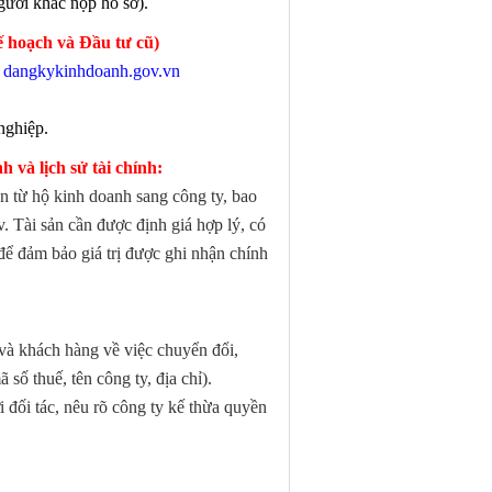
ười khác nộp hồ sơ).
 hoạch và Đầu tư
cũ)
:
dangkykinhdoanh.gov.vn
nghiệp.
 và lịch sử tài chính:
ản từ hộ kinh doanh sang công ty, bao
v. Tài sản cần được định giá hợp lý, có
để đảm bảo giá trị được ghi nhận chính
 và khách hàng về việc chuyển đổi,
số thuế, tên công ty, địa chỉ).
đối tác, nêu rõ công ty kế thừa quyền