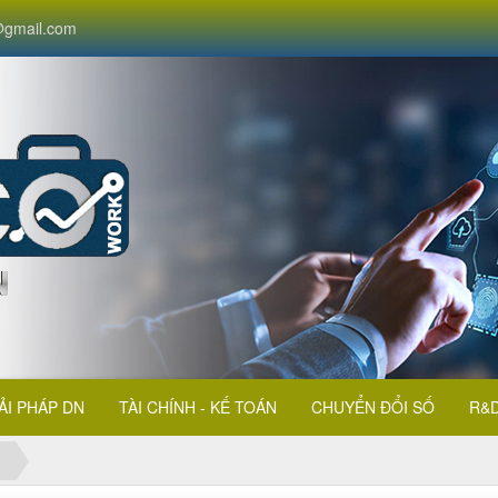
gmail.com
ẢI PHÁP DN
TÀI CHÍNH - KẾ TOÁN
CHUYỂN ĐỔI SỐ
R&