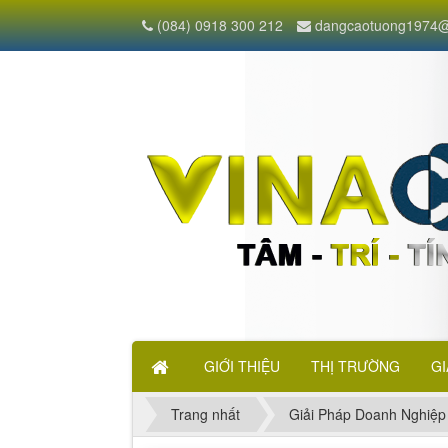
(084) 0918 300 212
dangcaotuong1974@
GIỚI THIỆU
THỊ TRƯỜNG
GI
Trang nhất
Giải Pháp Doanh Nghiệp