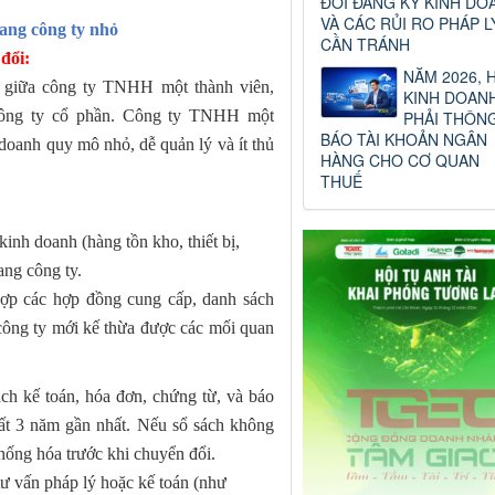
ĐỔI ĐĂNG KÝ KINH DO
VÀ CÁC RỦI RO PHÁP L
sang công ty nhỏ
CẦN TRÁNH
đổi:
NĂM 2026, 
n giữa công ty TNHH một thành viên,
KINH DOAN
 công ty cổ phần. Công ty TNHH một
PHẢI THÔN
BÁO TÀI KHOẢN NGÂN
doanh quy mô nhỏ, dễ quản lý và ít thủ
HÀNG CHO CƠ QUAN
THUẾ
h doanh (hàng tồn kho, thiết bị,
ang công ty.
ác hợp đồng cung cấp, danh sách
 công ty mới kế thừa được các mối quan
ách kế toán, hóa đơn, chứng từ, và báo
hất 3 năm gần nhất. Nếu sổ sách không
thống hóa trước khi chuyển đổi.
tư vấn pháp lý hoặc kế toán (như