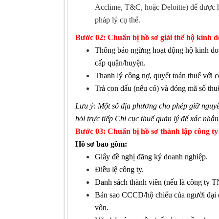
Acclime, T&C, hoặc Deloitte) để được 
pháp lý cụ thể.
Bước
02
: Chuẩn bị hồ sơ giải thể hộ kinh 
Thông báo ngừng hoạt động hộ kinh do
cấp quận/huyện.
Thanh lý công nợ, quyết toán thuế với c
Trả con dấu (nếu có) và đóng mã số thu
Lưu ý: Một số địa phương cho phép giữ nguyê
hỏi trực tiếp Chi cục thuế quản lý để xác nhận
Bước
03
: Chuẩn bị hồ sơ thành lập công 
Hồ sơ bao gồm:
Giấy đề nghị đăng ký doanh nghiệp.
Điều lệ công ty.
Danh sách thành viên (nếu là công ty 
Bản sao CCCD/hộ chiếu của người đại d
vốn.