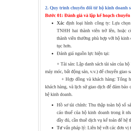
2. Quy trình chuyển đổi từ hộ kinh doanh 
Bước
01: Đ
ánh giá và lập kế hoạch chuyển 
Xác
định loại hình công ty: Lựa chọ
TNHH hai thành viên trở lên, hoặc
thành viên thường phù hợp với hộ
kinh 
tục hơn
.
Đánh giá nguồn lực hiện tại:
+ Tài sản: Lập danh sách tài sản của hộ kin
máy móc, bất động sản, v.v.) để chuyển giao s
+ Hợp đồng và khách hàng: Tổng hợp c
khách hàng, và lịch sử giao dịch để đảm bảo
hệ kinh doanh.
Hồ sơ tài chính: Thu thập toàn bộ sổ s
cáo thuế của hộ kinh doanh trong ít n
đầy đủ, cần thuê dịch vụ kế toán để hệ 
Tư
vấn pháp lý: Liên hệ với các đơn vị 