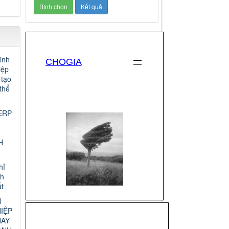
inh
iệp
 tạo
thể
ERP
H
hỉ
nh
t
N
IỆP
HAY