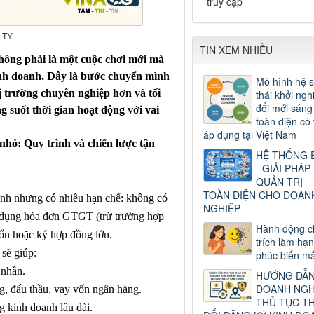
truy cập
 TY
TIN XEM NHIỀU
hông phải là một cuộc chơi mới mà
nh doanh
.
Đây là bước chuyển mình
Mô hình hệ s
ị trường chuyên nghiệp hơn và tối
thái khởi ngh
đổi mới sáng
 suốt thời gian hoạt động với vai
toàn diện có 
áp dụng tại Việt Nam
nhỏ: Quy trình và chiến lược tận
HỆ THỐNG 
- GIẢI PHÁP
QUẢN TRỊ
TOÀN DIỆN CHO DOAN
ành nhưng có nhiều hạn chế: không có
NGHIỆP
dụng hóa đơn GTGT (trừ trường hợp
Hành động c
vốn hoặc ký hợp đồng lớn.
trích làm hạ
sẽ giúp:
phúc biến mấ
 nhân.
HƯỚNG DẪ
DOANH NGH
g, đấu thầu, vay vốn ngân hàng.
THỦ TỤC T
g kinh doanh lâu dài.