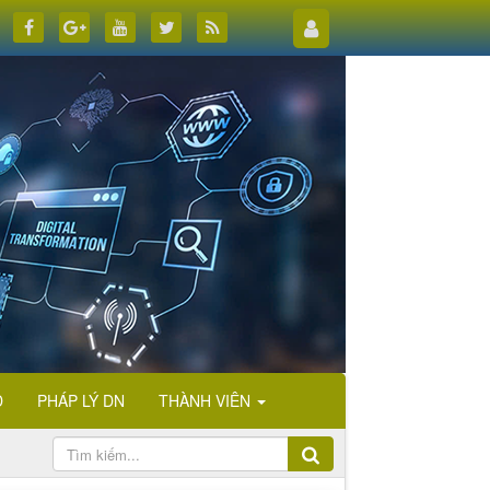
D
PHÁP LÝ DN
THÀNH VIÊN