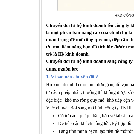
HKD CÔNG
Chuyển đổi từ hộ kinh doanh lên công ty k
là một phiên bản nâng cấp của chính
hộ ki
quan trọng để mở rộng quy mô, tiếp cận th
ưu mọi tiềm năng bạn đã tích lũy
được trong
trò là Hộ kinh doanh
.
Chuyển đổi từ hộ kinh doanh sang công ty 
dụng nguồn lực
1. Vì sao nên chuyển đổi?
Hộ kinh doanh là mô hình đơn giản, dễ vận h
tư cách pháp nhân,
thường thì
không được sử 
đặc biệt), khó mở rộng quy mô, khó tiếp cận 
Việc chuyển đổi sang mô hình công ty TNHH 
Có tư cách pháp nhân, bảo vệ tài sản cá
Dễ tiếp cận khách hàng lớn, ký hợp đồn
Tăng tính minh bạch, tạo tiền đề mở rộn