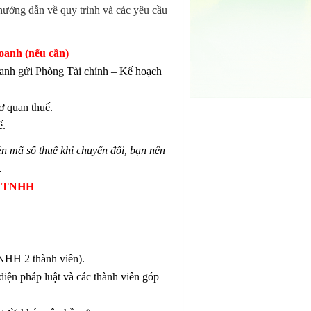
hướng dẫn về quy trình và các yêu cầu
doanh (nếu cần)
anh gửi Phòng Tài chính – Kế hoạch
ơ quan thuế.
ế.
n mã số thuế khi chuyển đổi, bạn nên
.
ty TNHH
TNHH 2 thành viên).
iện pháp luật và các thành viên góp