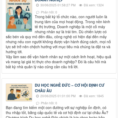
30/06/2025 01:58:27 PM
Đã xem: 1324
Phản hồi: 0
Trong bất kỳ tổ chức nào, con người luôn là
trung tâm của mọi hoạt động. Trong nền kinh
tế thị trường, Doanh nghiệp là một cỗ máy
nhưng nhân sự là trái tim. Dù chiến lược có
sắc bén và quy mô đến đâu, công nghệ có hiện đại đến mấy
nhưng nếu con người không được vận hành đúng cách, mọi nỗ
lực sẽ trở nên chệch hướng với mục tiêu mà chúng ta đặt ra và
hướng tới.
Vậy làm sao để vận hành nhân sự một cách linh hoạt, hiệu quả
và mang lại giá trị thực cho doanh nghiệp? Đó là câu hỏi mà
bất kỳ nhà quản lý nào cũng cần câu trả lời.
DU HỌC NGHỀ ĐỨC – CƠ HỘI ĐỊNH CƯ
CHÂU ÂU
20/06/2025 01:01:00 PM
Đã xem: 1845
Phản hồi: 0
Bạn đang tìm kiếm một con đường với sự nghiệp ổn định, có
thu nhập tốt, bằng cấp quốc tế và cơ hội định cư tại châu Âu?
Chương trình Du học nghề Đức chính là lựa chọn hoàn hảo –