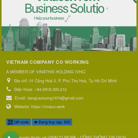
VIETNAM COMPANY CO WORKING
(
)
A MEMBER OF VINATHIS HOLDING
VHC
Địa chỉ:
01 Cộng Hoà 3, P. Phú Thọ Hoà, Tp Hồ Chí Minh
Điện thoại:
+84-0918.300.212
Email:
dangcaotuong1974@gmail.com
Website:
https://vinaco.work
QR-code
Đang truy cập: 505
© Bản quyền thuộc về
VINACO.WORK - CỔNG THÔNG TIN DỊCH