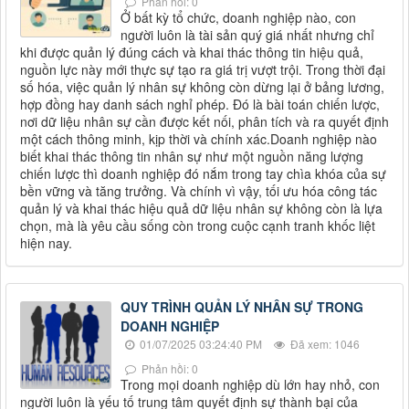
Phản hồi: 0
Ở bất kỳ tổ chức, doanh nghiệp nào, con
người luôn là tài sản quý giá nhất nhưng chỉ
khi được quản lý đúng cách và khai thác thông tin hiệu quả,
nguồn lực này mới thực sự tạo ra giá trị vượt trội. Trong thời đại
số hóa, việc quản lý nhân sự không còn dừng lại ở bảng lương,
hợp đồng hay danh sách nghỉ phép. Đó là bài toán chiến lược,
nơi dữ liệu nhân sự cần được kết nối, phân tích và ra quyết định
một cách thông minh, kịp thời và chính xác.Doanh nghiệp nào
biết khai thác thông tin nhân sự như một nguồn năng lượng
chiến lược thì doanh nghiệp đó nắm trong tay chìa khóa của sự
bền vững và tăng trưởng. Và chính vì vậy, tối ưu hóa công tác
quản lý và khai thác hiệu quả dữ liệu nhân sự không còn là lựa
chọn, mà là yêu cầu sống còn trong cuộc cạnh tranh khốc liệt
hiện nay.
QUY TRÌNH QUẢN LÝ NHÂN SỰ TRONG
DOANH NGHIỆP
01/07/2025 03:24:40 PM
Đã xem: 1046
Phản hồi: 0
Trong mọi doanh nghiệp dù lớn hay nhỏ, con
người luôn là yếu tố trung tâm quyết định sự thành bại của