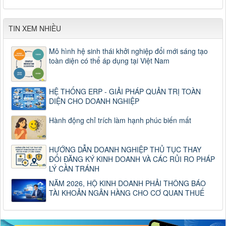
TIN XEM NHIỀU
Mô hình hệ sinh thái khởi nghiệp đổi mới sáng tạo
toàn diện có thể áp dụng tại Việt Nam
HỆ THỐNG ERP - GIẢI PHÁP QUẢN TRỊ TOÀN
DIỆN CHO DOANH NGHIỆP
Hành động chỉ trích làm hạnh phúc biến mất
HƯỚNG DẪN DOANH NGHIỆP THỦ TỤC THAY
ĐỔI ĐĂNG KÝ KINH DOANH VÀ CÁC RỦI RO PHÁP
LÝ CẦN TRÁNH
NĂM 2026, HỘ KINH DOANH PHẢI THÔNG BÁO
TÀI KHOẢN NGÂN HÀNG CHO CƠ QUAN THUẾ