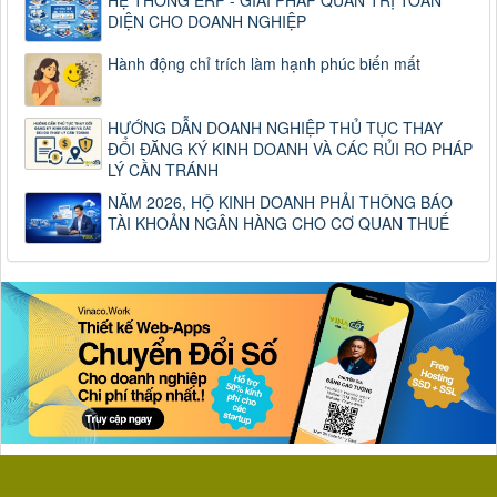
DIỆN CHO DOANH NGHIỆP
Hành động chỉ trích làm hạnh phúc biến mất
HƯỚNG DẪN DOANH NGHIỆP THỦ TỤC THAY
ĐỔI ĐĂNG KÝ KINH DOANH VÀ CÁC RỦI RO PHÁP
LÝ CẦN TRÁNH
NĂM 2026, HỘ KINH DOANH PHẢI THÔNG BÁO
TÀI KHOẢN NGÂN HÀNG CHO CƠ QUAN THUẾ