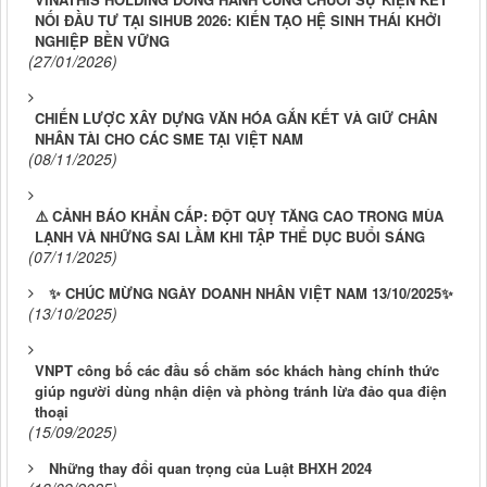
NỐI ĐẦU TƯ TẠI SIHUB 2026: KIẾN TẠO HỆ SINH THÁI KHỞI
NGHIỆP BỀN VỮNG
(27/01/2026)
CHIẾN LƯỢC XÂY DỰNG VĂN HÓA GẮN KẾT VÀ GIỮ CHÂN
NHÂN TÀI CHO CÁC SME TẠI VIỆT NAM
(08/11/2025)
⚠️ CẢNH BÁO KHẨN CẤP: ĐỘT QUỴ TĂNG CAO TRONG MÙA
LẠNH VÀ NHỮNG SAI LẦM KHI TẬP THỂ DỤC BUỔI SÁNG
(07/11/2025)
✨ CHÚC MỪNG NGÀY DOANH NHÂN VIỆT NAM 13/10/2025✨
(13/10/2025)
VNPT công bố các đầu số chăm sóc khách hàng chính thức
giúp người dùng nhận diện và phòng tránh lừa đảo qua điện
thoại
(15/09/2025)
Những thay đổi quan trọng của Luật BHXH 2024