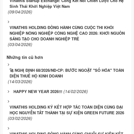
Vinathis Startup Exchange: Cổng Kết Nối Chiến Lược Cho Hệ
Sinh Thái Khởi Nghiệp Việt Nam
(09/04/2026)
VINATHIS HOLDING ĐỒNG HÀNH CÙNG CUỘC THI KHỎI
NGHIỆP NÔNG NGHIỆP CÔNG NGHỆ CAO 2026: KHƠI NGUỒN
SÁNG TẠO CHO DOANH NGHIỆP TRẺ
(03/04/2026)
Những tin cũ hơn
🚀 NGHỊ ĐỊNH 68/2026/NĐ-CP: BƯỚC NGOẶT "SỐ HÓA" TOÀN
DIỆN THUẾ HỘ KINH DOANH
(14/03/2026)
(14/02/2026)
HAPPY NEW YEAR 2026!!!
VINATHIS HOLDING KÝ KẾT HỢP TÁC TOÀN DIỆN CÙNG ĐẠI
HỌC NGUYỄN TẤT THÀNH TẠI SỰ KIỆN GREEN FUTURE 2026
(03/02/2026)
VINATHIS HOLDING ĐỒNG HÀNH CÙNG CHUỖI SỰ KIỆN KẾT