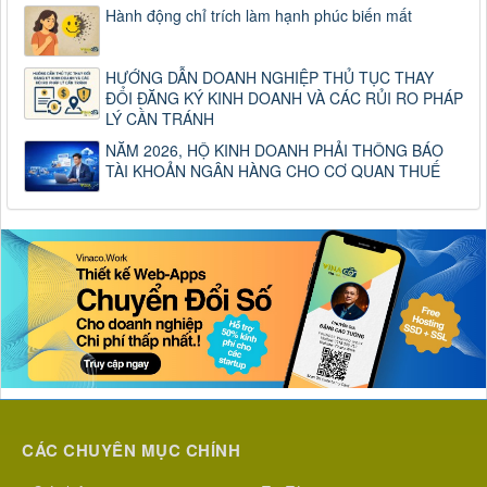
Hành động chỉ trích làm hạnh phúc biến mất
HƯỚNG DẪN DOANH NGHIỆP THỦ TỤC THAY
ĐỔI ĐĂNG KÝ KINH DOANH VÀ CÁC RỦI RO PHÁP
LÝ CẦN TRÁNH
NĂM 2026, HỘ KINH DOANH PHẢI THÔNG BÁO
TÀI KHOẢN NGÂN HÀNG CHO CƠ QUAN THUẾ
CÁC CHUYÊN MỤC CHÍNH