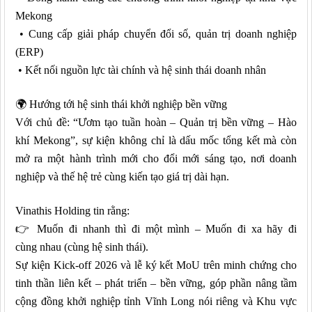
Mekong
• Cung cấp giải pháp chuyển đổi số, quản trị doanh nghiệp
(ERP)
• Kết nối nguồn lực tài chính và hệ sinh thái doanh nhân
🌍
Hướng tới hệ sinh thái khởi nghiệp bền vững
Với chủ đề: “Ươm tạo tuần hoàn – Quản trị bền vững – Hào
khí Mekong”, sự kiện không chỉ là dấu mốc tổng kết mà còn
mở ra một hành trình mới cho đổi mới sáng tạo, nơi doanh
nghiệp và thế hệ trẻ cùng kiến tạo giá trị dài hạn.
Vinathis Holding tin rằng:
👉
Muốn đi nhanh
thì
đi một mình – Muốn đi xa hãy đi
cùng
nhau (cùng
hệ sinh thái
)
.
Sự kiện Kick-off 2026 và lễ ký kết MoU
trên
minh chứng cho
tinh thần liên kết – phát triển – bền vững, góp phần nâng tầm
cộng đồng khởi nghiệp
tỉnh Vĩnh Long nói riêng và Khu vực