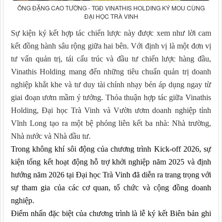
ÔNG ĐẶNG CAO TƯỜNG - TGĐ VINATHIS HOLDING KÝ MOU CÙNG
ĐẠI HỌC TRÀ VINH
Sự kiện ký kết hợp tác chiến lược này được xem như lời
cam
kết đồng hành sâu rộng
giữa hai bên
. Với định vị là một đơn vị
tư vấn quản trị, tái cấu trúc và đầu tư chiến lược hàng đầu,
Vinathis Holding mang đến những tiêu chuẩn quản trị doanh
nghiệp khắt khe và tư duy tài chính nhạy bén áp dụng ngay từ
giai đoạn ươm mầm ý tưởng. Thỏa thuận hợp tác giữa Vinathis
Holding, Đại học Trà Vinh và Vườn ươm doanh nghiệp tỉnh
Vĩnh Long tạo ra một bệ phóng liên kết ba nhà: Nhà trường,
Nhà nước và Nhà đầu tư.
Trong không khí sôi động của chương trình Kick-off 2026, sự
kiện tổng kết hoạt động hỗ trợ khởi nghiệp năm 2025 và định
hướng năm 2026 tại Đại học Trà Vinh đã diễn ra trang trọng với
sự tham gia của các cơ quan, tổ chức và cộng đồng doanh
nghiệp.
Điểm nhấn đặc biệt của chương trình là lễ ký kết Biên bản ghi