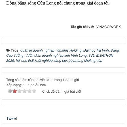
Đồng bằng sông Cửu Long nói chung
trong giai đoạn
tới
.
Tác giả bài viết:
VINACO.WORK
Tags:
quản trị doanh nghiệp
,
Vinathis Holding
,
Đại học Trà Vinh
,
Đặng
Cao Tường
,
Vườn ươm doanh nghiệp tỉnh Vĩnh Long
,
TVU IDEATHON
2026
,
hệ sinh thái khởi nghiệp sáng tạo
,
bệ phóng khởi nghiệp
Tổng số điểm của bài viết là: 1 trong 1 đánh giá
Xếp hạng:
1
-
1
phiếu bầu
Click để đánh giá bài viết
Tweet