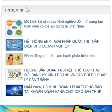
TIN XEM NHIỀU
Mô hình hệ sinh thái khởi nghiệp đổi mới sáng tạo
toàn diện có thể áp dụng tại Việt Nam
HỆ THỐNG ERP - GIẢI PHÁP QUẢN TRỊ TOÀN
DIỆN CHO DOANH NGHIỆP
Hành động chỉ trích làm hạnh phúc biến mất
HƯỚNG DẪN DOANH NGHIỆP THỦ TỤC THAY
ĐỔI ĐĂNG KÝ KINH DOANH VÀ CÁC RỦI RO PHÁP
LÝ CẦN TRÁNH
NĂM 2026, HỘ KINH DOANH PHẢI THÔNG BÁO
TÀI KHOẢN NGÂN HÀNG CHO CƠ QUAN THUẾ