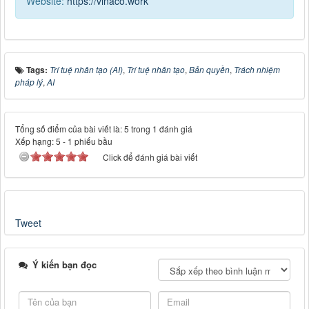
Website:
https://vinaco.work
Tags:
Trí tuệ nhân tạo (AI)
,
Trí tuệ nhân tạo
,
Bản quyền
,
Trách nhiệm
pháp lý
,
AI
Tổng số điểm của bài viết là: 5 trong 1 đánh giá
Xếp hạng:
5
-
1
phiếu bầu
Click để đánh giá bài viết
Tweet
Ý kiến bạn đọc