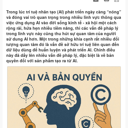
Trong lúc trí tuệ nhân tạo (AI) phát triển ngày càng “nóng”
và đóng vai trò quan trọng trong nhiều lĩnh vực thông qua
việc ứng dụng AI vào đời sống kinh tế - xã hội một cách
rộng rãi, hứa hẹn nhiều tiềm năng, thì các vấn đề pháp lý
trong lĩnh vực này cũng thu hút sự quan tâm của người
sử dung AI hơn. Một trong những khía cạnh rất nhiều đối
tượng quan tâm đó là vấn đề sở hữu trí tuệ liên quan đến
dữ liệu dùng để huấn luyện và phát triển AI. Chính điều
này đã dấy lên nhiều vấn đề pháp lý, đặc biệt là về bản
quyền đối với sản phẩm tạo ra từ AI.