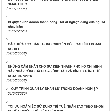
SMART NFC
(05/07/2025)
Bí quyết kinh doanh thành công - lối đi ngược dòng của người
nhạy bén!
(05/07/2025)
CÁC BƯỚC CƠ BẢN TRONG CHUYỂN ĐỔI LOẠI HÌNH DOANH
NGHIỆP
(06/07/2025)
NHỮNG CẢM NHẬN CHO SỰ KIỆN THÀNH PHỐ HỒ CHÍ MINH
SÁP NHẬP CÙNG BÀ RỊA – VŨNG TÀU VÀ BÌNH DƯƠNG TỪ
NGÀY 01/7/2025
(03/07/2025)
QUY TRÌNH QUẢN LÝ NHÂN SỰ TRONG DOANH NGHIỆP
(01/07/2025)
TỐI ƯU HOÁ VIỆC SỬ DỤNG TRÍ TUỆ NHÂN TẠO THEO NHÓM
NGHỀ NGHIỆP PHỔ BIẾN HIỆN NAY