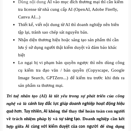
Dùng nội dung
AI vào mục đích thương mại
thì cần k
iểm
tra license từ nhà cung cấp AI (OpenAI, Adobe Firefly,
Canva AI...)
Thiết kế, viết nội dung từ AI
thì doanh nghiệp nên
biên
tập lại, tránh sao chép sát nguyên bản
.
Nhận diện thương hiệu hoặc sáng tạo sản phẩm
thì cần
lưu ý s
ử dụng người thật kiểm duyệt và đảm bảo khác
biệt
Lo ngại bị vi phạm bản quyền ngược
thì nên dùng
công
cụ kiểm tra đạo văn / bản quyền (Copyscape, Google
Image Search, GPTZero...)
để kiểm tra trước khi đưa ra
sản phẩm ra thương mại.
Trí tuệ nhân tạo (
AI
)
là
tất yếu trong sự phát triển của công
nghệ và là
cánh tay đắc lực
giúp doanh nghiệp hoạt động hiệu
không thể thay thế hoàn toàn con người
quả hơn
.
Tuy nhiên, AI
về
trách nhiệm pháp lý và
. Doanh nghiệp cần kết
sự
sáng tạo
hợp
giữa
để
ứng
dụng
AI
cùng với
kiểm duyệt
của
con người