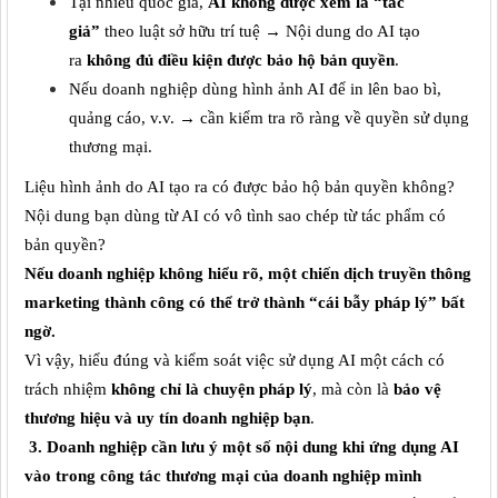
Tại nhiều quốc gia,
AI không được xem là “tác
giả”
theo luật sở hữu trí tuệ → Nội dung do AI tạo
ra
không đủ điều kiện được bảo hộ bản quyền
.
Nếu doanh nghiệp dùng hình ảnh AI để in lên bao bì,
quảng cáo, v.v. → cần kiểm tra rõ ràng về quyền sử dụng
thương mại.
Liệu hình ảnh do AI tạo ra có được bảo hộ bản quyền không?
Nội dung bạn dùng từ AI có vô tình sao chép từ tác phẩm có
bản quyền?
Nếu doanh nghiệp không hiểu rõ, một chiến dịch
truyền thông
marketing
thành công có thể trở thành “cái bẫy pháp lý” bất
ngờ.
Vì vậy, hiểu đúng và kiểm soát việc sử dụng AI một cách có
trách nhiệm
không chỉ là chuyện pháp lý
, mà còn là
bảo vệ
thương hiệu và uy tín doanh nghiệp
bạn
.
3. Doanh nghiệp cần lưu ý
một số nội dung khi ứng dụng AI
vào trong công tác thương mại của doanh nghiệp mình