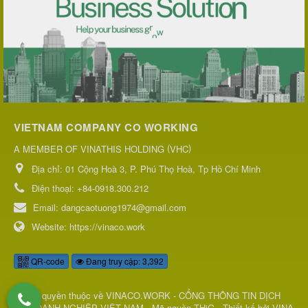
VIETNAM COMPANY CO WORKING
(
)
A MEMBER OF VINATHIS HOLDING
VHC
Địa chỉ:
01 Cộng Hoà 3, P. Phú Thọ Hoà, Tp Hồ Chí Minh
Điện thoại:
+84-0918.300.212
Email:
dangcaotuong1974@gmail.com
Website:
https://vinaco.work
QR-code
Đang truy cập: 3,392
© Bản quyền thuộc về
VINACO.WORK - CỔNG THÔNG TIN DỊCH
VỤ DOANH NGHIỆP VIỆT NAM
.
Mã nguồn
THiG
.
Thiết kế bởi
VINA