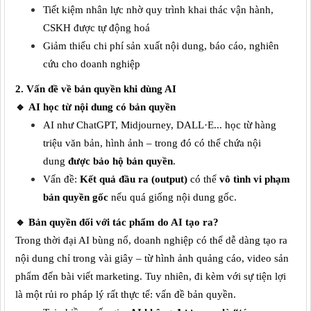
Tiết kiệm nhân lực nhờ quy trình
khai thác vận hành,
CSKH được
tự động hoá
Giảm
thiểu
chi phí sản xuất nội dung, báo cáo, nghiên
cứu
cho doanh nghiệp
2. Vấn đề về bản quyền khi dùng AI
🔹
AI học từ nội dung có bản quyền
AI như ChatGPT, Midjourney, DALL·E... học từ hàng
triệu văn bản, hình ảnh – trong đó có thể chứa nội
dung
được bảo hộ bản quyền
.
Vấn đề:
Kết quả đầu ra (output)
có thể
vô tình vi phạm
bản quyền gốc
nếu quá giống nội dung gốc.
🔹
Bản quyền đối với tác phẩm do AI tạo ra?
Trong thời đại AI bùng nổ, doanh nghiệp có thể dễ dàng tạo ra
nội dung chỉ trong vài giây – từ hình ảnh quảng cáo, video sản
phẩm đến bài viết marketing. Tuy nhiên, đi kèm với sự tiện lợi
là một rủi ro pháp lý rất thực tế: vấn đề bản quyền.