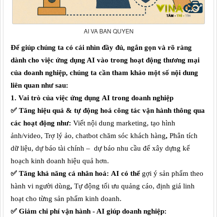
AI VA BAN QUYEN
Để
giúp chúng ta có
cái nhìn đầy đủ, ngắn gọn và rõ ràng
dành cho
việc ứng dụng AI vào trong hoạt động thương mại
của
doanh nghiệp
, chúng ta cần tham khảo một số nội dung
liên quan như sau:
1. Vai trò của
việc ứng dụng
AI trong doanh nghiệp
✅
Tăng hiệu quả & tự động hoá
công tác vận hành thông qua
các hoạt động như:
Viết nội dung marketing, tạo hình
ảnh/video
,
Trợ lý ảo, chatbot chăm sóc khách hàng
,
Phân tích
dữ liệu, dự báo tài chính –
dự báo
nhu cầu
để xây dựng kế
hoạch kinh doanh hiệu quả hơn.
✅
Tăng khả năng cá nhân hoá:
AI có thể
g
ợi ý sản phẩm theo
hành vi người dùng
,
Tự động tối ưu quảng cáo, định giá linh
hoạt
cho từng sản phẩm kinh doanh.
✅
Giảm chi phí vận hành
- AI giúp doanh nghiệp: