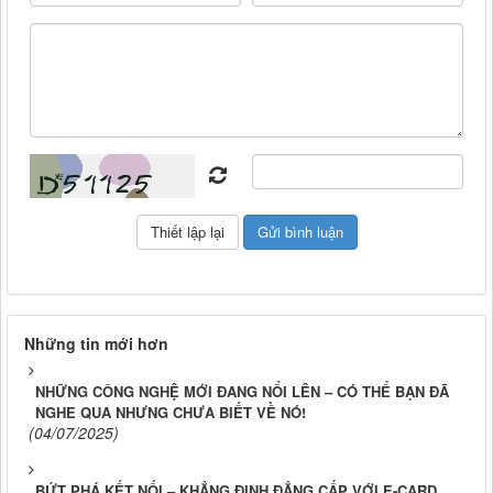
Những tin mới hơn
NHỮNG CÔNG NGHỆ MỚI ĐANG NỔI LÊN – CÓ THỂ BẠN ĐÃ
NGHE QUA NHƯNG CHƯA BIẾT VỀ NÓ!
(04/07/2025)
BỨT PHÁ KẾT NỐI – KHẲNG ĐỊNH ĐẲNG CẤP VỚI E-CARD