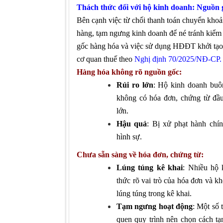
Thách thức
đối
với hộ kinh doanh: Nguồn
Bên cạnh việc từ chối thanh toán chuyển kho
hàng, tạm ngưng kinh doanh để né tránh kiểm
gốc hàng hóa và việc sử dụng HĐĐT khởi tạo từ
cơ quan thuế theo
Nghị định 70/2025/NĐ-CP.
Hàng hóa không rõ nguồn gốc:
Rủi ro lớn
: Hộ kinh doanh buô
không có hóa đơn, chứng từ đầu 
lớn.
Hậu quả
: Bị xử phạt hành chín
hình sự.
Chưa sẵn sàng về hóa đơn, chứng từ:
Lúng túng kê khai
: Nhiều hộ 
thức rõ vai trò của hóa đơn và k
lúng túng trong kê khai.
Tạm ngưng hoạt động
: Một số 
quen quy trình nên chọn cách t