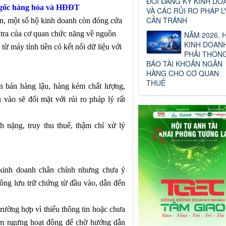
ĐỔI ĐĂNG KÝ KINH DO
 gốc hàng hóa và HĐĐT
VÀ CÁC RỦI RO PHÁP L
CẦN TRÁNH
ản, một số hộ kinh doanh còn đóng cửa
 tra của cơ quan chức năng về nguồn
NĂM 2026, 
KINH DOAN
 máy tính tiền có kết nối dữ liệu với
PHẢI THÔN
BÁO TÀI KHOẢN NGÂN
HÀNG CHO CƠ QUAN
THUẾ
n bán hàng lậu, hàng kém chất lượng,
vào sẽ đối mặt với rủi ro pháp lý rất
h nặng, truy thu thuế, thậm chí xử lý
kinh doanh chân chính nhưng chưa ý
hông lưu trữ chứng từ đầu vào, dẫn đến
trường hợp vì thiếu thông tin hoặc chưa
ạm ngưng hoạt động để chờ hướng dẫn