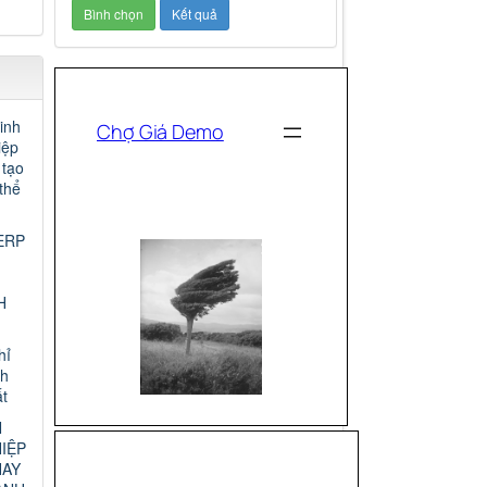
inh
iệp
 tạo
thể
ERP
H
hỉ
nh
t
N
IỆP
HAY