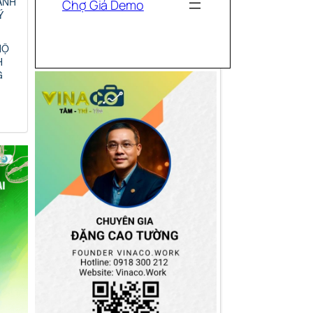
ANH
Ý
HỘ
H
G