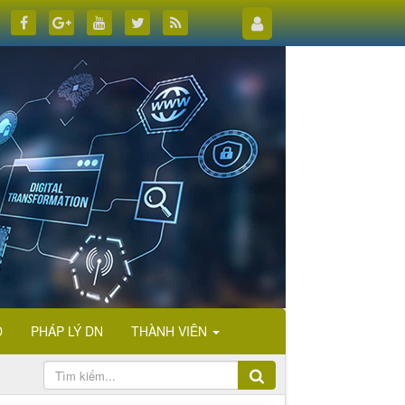
D
PHÁP LÝ DN
THÀNH VIÊN