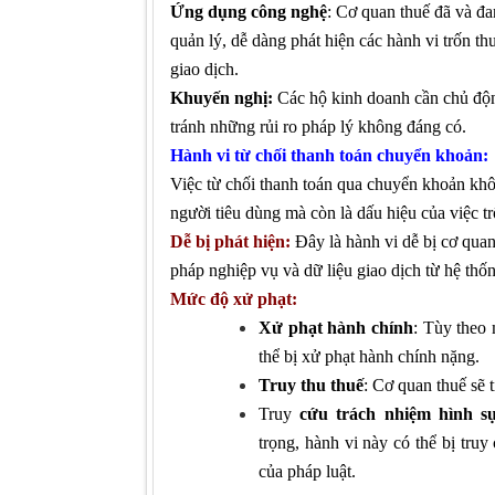
Ứng dụng công nghệ
: Cơ quan thuế
đã và
đa
quản lý, dễ dàng phát hiện các hành vi trốn th
giao dịch.
Khuyến nghị:
Các hộ kinh doanh cần chủ động
tránh những rủi ro pháp lý không đáng có.
Hành vi từ chối thanh toán chuyển khoản:
Việc từ chối thanh toán qua chuyển khoản khô
người tiêu dùng mà còn là dấu hiệu của việc tr
Dễ bị phát hiện:
Đây là hành vi dễ bị cơ quan
pháp nghiệp vụ và dữ liệu giao dịch từ hệ thố
Mức độ xử phạt:
Xử phạt hành chính
: Tùy theo
thể bị xử phạt hành chính nặng.
Truy thu thuế
: Cơ quan thuế sẽ t
Truy
cứu trách nhiệm hình s
trọng, hành vi này có thể bị tru
của pháp luật.