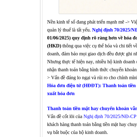
N
ền kinh tế số
đang
phát triển mạnh mẽ
-> Vi
quản lý thuế là tất yếu.
Nghị định 70/2025/
01/06/2025
)
quy định rõ ràng hơn về hóa đ
(HKD)
thông qua việc
cụ thể hóa và
chi tiết
về
doanh, đảm bảo mọi giao dịch đều được ghi n
Nhưng thực tế hiện nay
, nhiều
hộ kinh doanh 
nhận thanh toán bằng hình thức chuyển khoản
>
V
ấn đề đáng lo ngại
và rủi ro cho chính mìn
Hóa đơn điện tử (HĐĐT): Thanh toán tiền 
xuất hóa đơn
Thanh toán tiền mặt hay chuyển khoản vẫn
Vấn đề
cốt lõi của
Nghị định 70/2025/NĐ-CP
khách hàng thanh toán bằng tiền mặt hay chuy
vụ bắt buộc của hộ kinh doanh.