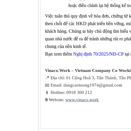
hoặc điều chỉnh lại hệ thống kế to
Việc tuân thủ quy định về hóa đơn, chứng từ k
then chốt
để
các HKD phát triển bền vững, mi
khách hàng.
Chúng ta hãy
chủ động tìm hiểu 
quan nhà nước đề ra
để tránh những rủi ro phá
chung của nền kinh tế.
Bạn xem thêm
Nghị định 70/2025/NĐ-CP
tại
Vinaco.Work – Vietnam Company Co Worki
📍
Địa chỉ: 01 Cộng Hoà 3, Tân Thành, Tân 
📧
Email: dangcaotuong1974@gmail.com
📱
Hotline: 0918 300 212
🌐
Website:
www.vinaco.work