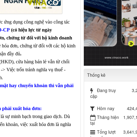
ệc
ứng dụng công nghệ vào công tác
NĐ-CP
(
có hiệu lực từ ngày
ơn, chứng từ đối với hộ kinh doanh
 hóa đơn, chứng từ đối với các hộ kinh
hận đầy đủ
.
(
HKD
)
, cửa hàng bán lẻ
vẫn
từ chối
-> Việc
trốn tránh nghĩa vụ thuế
-
Thống kê
h
.
mặt hay chuyển khoản thì vẫn phải
Đang truy
3,
cập
Hôm nay
424,
 phải xuất hóa đơn
:
là sự minh bạch trong giao dịch. Dù
Tháng hiện
1,907,
tại
ển khoản, việc xuất hóa đơn là nghĩa
Tổng lượt
3,641,