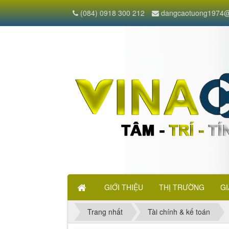
(084) 0918 300 212
dangcaotuong1974@
GIỚI THIỆU
THỊ TRƯỜNG
GI
Trang nhất
Tài chính & kế toán