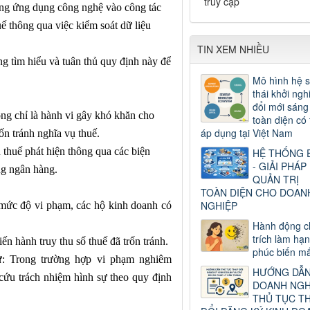
truy cập
ng ứng dụng công nghệ vào công tác
uế thông qua việc kiểm soát dữ liệu
TIN XEM NHIỀU
 tìm hiểu và tuân thủ quy định này để
Mô hình hệ s
thái khởi ngh
đổi mới sáng
ng chỉ là hành vi gây khó khăn cho
toàn diện có 
áp dụng tại Việt Nam
ốn tránh nghĩa vụ thuế.
 thuế phát hiện thông qua các biện
HỆ THỐNG 
- GIẢI PHÁP
ng ngân hàng.
QUẢN TRỊ
TOÀN DIỆN CHO DOAN
NGHIỆP
 mức độ vi phạm, các hộ kinh doanh có
Hành động c
trích làm hạ
iến hành truy thu số thuế đã trốn tránh.
phúc biến mấ
ự
: Trong trường hợp vi phạm nghiêm
HƯỚNG DẪ
y cứu trách nhiệm hình sự theo quy định
DOANH NGH
THỦ TỤC T