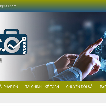
gmail.com
ẢI PHÁP DN
TÀI CHÍNH - KẾ TOÁN
CHUYỂN ĐỔI SỐ
R&