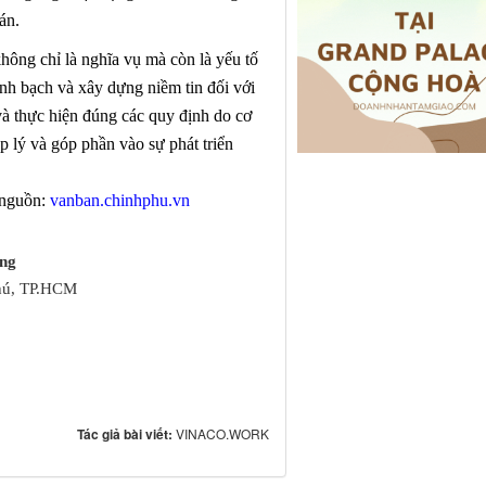
án.
hông chỉ là nghĩa vụ mà còn là yếu tố
nh bạch và xây dựng niềm tin
đối
với
và thực hiện đúng các quy định
do cơ
p lý và góp phần vào sự phát triển
 nguồn:
vanban.chinhphu.vn
ng
Phú, TP.HCM
Tác giả bài viết:
VINACO.WORK