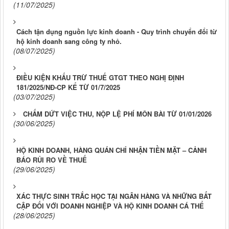
(11/07/2025)
Cách tận dụng nguồn lực kinh doanh - Quy trình chuyển đổi từ
hộ kinh doanh sang công ty nhỏ.
(08/07/2025)
ĐIỀU KIỆN KHẤU TRỪ THUẾ GTGT THEO NGHỊ ĐỊNH
181/2025/NĐ-CP KỂ TỪ 01/7/2025
(03/07/2025)
CHẤM DỨT VIỆC THU, NỘP LỆ PHÍ MÔN BÀI TỪ 01/01/2026
(30/06/2025)
HỘ KINH DOANH, HÀNG QUÁN CHỈ NHẬN TIỀN MẶT – CẢNH
BÁO RỦI RO VỀ THUẾ
(29/06/2025)
XÁC THỰC SINH TRẮC HỌC TẠI NGÂN HÀNG VÀ NHỮNG BẤT
CẬP ĐỐI VỚI DOANH NGHIỆP VÀ HỘ KINH DOANH CÁ THỂ
(28/06/2025)