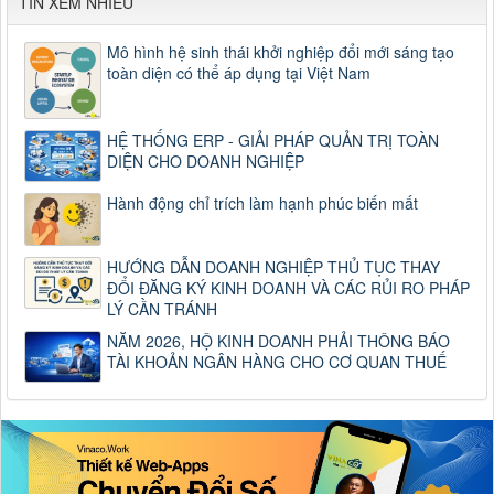
TIN XEM NHIỀU
Mô hình hệ sinh thái khởi nghiệp đổi mới sáng tạo
toàn diện có thể áp dụng tại Việt Nam
HỆ THỐNG ERP - GIẢI PHÁP QUẢN TRỊ TOÀN
DIỆN CHO DOANH NGHIỆP
Hành động chỉ trích làm hạnh phúc biến mất
HƯỚNG DẪN DOANH NGHIỆP THỦ TỤC THAY
ĐỔI ĐĂNG KÝ KINH DOANH VÀ CÁC RỦI RO PHÁP
LÝ CẦN TRÁNH
NĂM 2026, HỘ KINH DOANH PHẢI THÔNG BÁO
TÀI KHOẢN NGÂN HÀNG CHO CƠ QUAN THUẾ