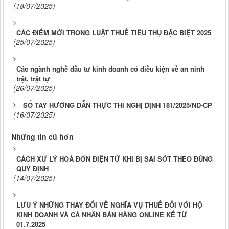
(18/07/2025)
CÁC ĐIỂM MỚI TRONG LUẬT THUẾ TIÊU THỤ ĐẶC BIỆT 2025
(25/07/2025)
Các ngành nghề đầu tư kinh doanh có điều kiện về an ninh
trật, trật tự
(26/07/2025)
SỔ TAY HƯỚNG DẪN THỰC THI NGHỊ ĐỊNH 181/2025/NĐ-CP
(16/07/2025)
Những tin cũ hơn
CÁCH XỬ LÝ HOÁ ĐƠN ĐIỆN TỬ KHI BỊ SAI SÓT THEO ĐÚNG
QUY ĐỊNH
(14/07/2025)
LƯU Ý NHỮNG THAY ĐỔI VỀ NGHĨA VỤ THUẾ ĐỐI VỚI HỘ
KINH DOANH VÀ CÁ NHÂN BÁN HÀNG ONLINE KỂ TỪ
01.7.2025