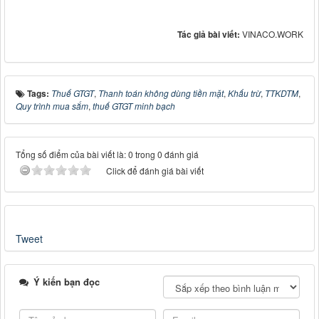
Tác giả bài viết:
VINACO.WORK
Tags:
Thuế GTGT
,
Thanh toán không dùng tiền mặt
,
Khấu trừ
,
TTKDTM
,
Quy trình mua sắm
,
thuế GTGT minh bạch
Tổng số điểm của bài viết là: 0 trong 0 đánh giá
Click để đánh giá bài viết
Tweet
Ý kiến bạn đọc