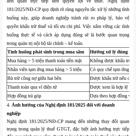
liên quan trực tiếp đến quyền lợi về thuế. Nghị định
181/2025/NĐ-CP quy định rõ ràng nguyên tắc xử lý những tình
huống này, giúp doanh nghiệp tránh rủi ro pháp lý, bảo vệ
quyền khấu trừ thuế và tối ưu chi phí. Việc nắm vững các tình
huống thực tế và cách áp dụng đúng sẽ là bước quan trọng
trong quản trị nội bộ tài chính – kế toán.
Tình huống phát sinh trong mua sắm
Hướng xử lý đúng Ngh
Mua hàng > 5 triệu thanh toán tiền mặt
Không được khấu trừ VA
Nhân viên tạm ứng mua hàng > 5 triệu
Có quy chế tạm ứng, qu
Bù trừ công nợ giữa hai bên
Được khấu trừ nếu có 
Thanh toán qua ví điện tử
Được xem là hợp lệ nếu
Hợp đồng trả góp
Dựa theo hợp đồng và ch
4
.
Ảnh hưởng của Nghị định 181/2025 đối với doanh
nghiệp
Nghị định 181/2025/NĐ-CP mang đến những thay đổi quan
trọng trong quản lý thuế GTGT, đặc biệt ảnh hưởng trực tiếp