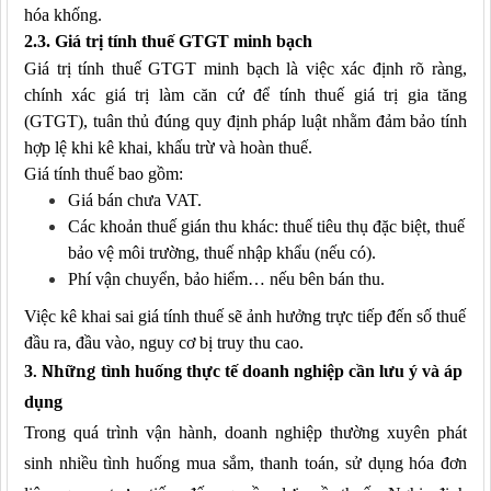
hóa khống.
2.3. Giá trị tính thuế GTGT minh bạch
Giá trị tính thuế GTGT minh bạch là việc xác định rõ ràng,
chính xác giá trị làm căn cứ để tính thuế giá trị gia tăng
(GTGT), tuân thủ đúng quy định pháp luật nhằm đảm bảo tính
hợp lệ khi kê khai, khấu trừ và hoàn thuế.
Giá tính thuế bao gồm:
Giá bán chưa VAT.
Các khoản thuế gián thu khác: thuế tiêu thụ đặc biệt, thuế
bảo vệ môi trường, thuế nhập khẩu (nếu có).
Phí vận chuyển, bảo hiểm… nếu bên bán thu.
Việc kê khai sai giá tính thuế sẽ ảnh hưởng trực tiếp đến số thuế
đầu ra, đầu vào, nguy cơ bị truy thu cao.
3
. Những
t
ình huống thực tế doanh nghiệp cần lưu ý và áp
dụng
Trong quá trình vận hành, doanh nghiệp thường xuyên phát
sinh nhiều tình huống mua sắm, thanh toán, sử dụng hóa đơn