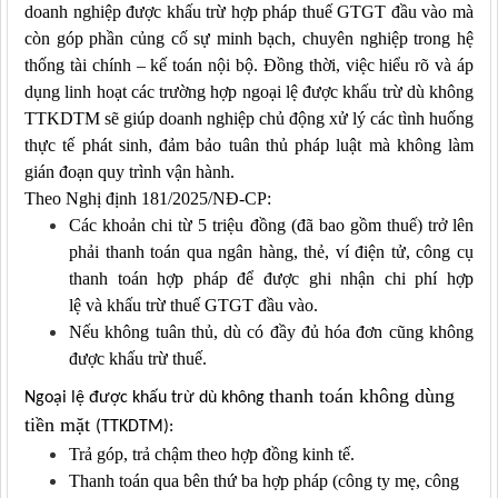
doanh nghiệp được khấu trừ hợp pháp thuế GTGT đầu vào mà
còn góp phần củng cố sự minh bạch, chuyên nghiệp trong hệ
thống tài chính – kế toán nội bộ.
Đồng thời, việc hiểu rõ và áp
dụng linh hoạt các trường hợp ngoại lệ được khấu trừ dù không
TTKDTM sẽ giúp doanh nghiệp chủ động xử lý các tình huống
thực tế phát sinh, đảm bảo tuân thủ pháp luật mà không làm
gián đoạn quy trình vận hành.
Theo Nghị định 181/2025
/NĐ-CP
:
Các khoản chi từ 5 triệu đồng (đã bao gồm thuế)
trở lên
phải
thanh toán qua ngân hàng, thẻ, ví điện tử, công cụ
thanh toán hợp pháp
để được ghi nhận
chi phí hợp
lệ
và
khấu trừ thuế GTGT đầu vào.
Nếu không tuân thủ, dù có đầy đủ hóa đơn cũng
không
được khấu trừ thuế
.
thanh toán không dùng
Ngoại lệ được khấu trừ dù không
tiền mặt
(
TTKDTM
)
:
Trả góp, trả chậm theo hợp đồng kinh tế.
Thanh toán qua bên thứ ba hợp pháp (công ty mẹ, công