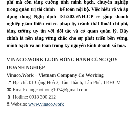
phí
mà còn tăng cường tính
minh bạch, chuyên nghiệp
trong quản trị tài chính – kế toán nội bộ.
Việc hiểu rõ và áp
dụng đúng Nghị định 181/2025
/NĐ-CP
sẽ giúp doanh
nghiệp
giảm thiểu rủi ro pháp lý, tránh thất thoát chi phí,
tăng cường uy tín với đối tác và cơ quan quản lý.
Đây
chính là nền tảng vững chắc cho sự phát triển bền vững,
minh bạch và an toàn trong kỷ nguyên kinh doanh số hóa.
VINACO.WORK LUÔN ĐỒNG HÀNH CÙNG QUÝ
DOANH NGHIỆP
Vinaco.Work – Vietnam Company Co Working
📍
Địa chỉ: 01 Cộng Hoà 3, Tân Thành, Tân Phú, TP.HCM
📧
Email: dangcaotuong1974@gmail.com
📱
Hotline: 0918 300 212
🌐
Website:
www.vinaco.work