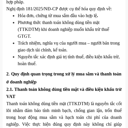
hợp pháp.
Nghị định 181/2025
/NĐ-CP
được
cụ thể hóa quy định về:
Hóa đơn, chứng từ mua sắm đầu vào hợp lệ
.
Phương thức thanh toán không dùng tiền mặt
(TTKDTM)
khi doanh nghiệp muốn khấu trừ thuế
GTGT.
Trách nhiệm, nghĩa vụ của người mua – người bán trong
giao dịch tài chính, kế toán.
Nguyên tắc xác định giá trị tính thuế, điều kiện khấu trừ,
hoàn thuế.
2
.
Quy định quan trọng trong xử lý mua sắm
và
thanh toán
ở doanh nghiệp
2.1. Thanh toán không dùng tiền mặt
và
điều kiện khấu trừ
VAT
Thanh toán không dùng tiền mặt (TTKDTM) là nguyên tắc cốt
lõi nhằm đảm bảo tính minh bạch, chống gian lận, trốn thuế
trong hoạt động mua sắm và hạch toán chi phí của doanh
nghiệp. Việc thực hiện đúng quy định này không chỉ giúp