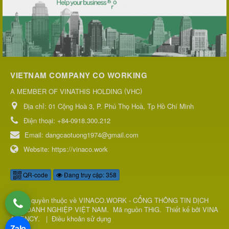
VIETNAM COMPANY CO WORKING
(
)
A MEMBER OF VINATHIS HOLDING
VHC
Địa chỉ:
01 Cộng Hoà 3, P. Phú Thọ Hoà, Tp Hồ Chí Minh
Điện thoại:
+84-0918.300.212
Email:
dangcaotuong1974@gmail.com
Website:
https://vinaco.work
QR-code
Đang truy cập: 358
© Bản quyền thuộc về
VINACO.WORK - CỔNG THÔNG TIN DỊCH
VỤ DOANH NGHIỆP VIỆT NAM
.
Mã nguồn
THiG
.
Thiết kế bởi
VINA
AGENCY
.
|
Điều khoản sử dụng
Zalo