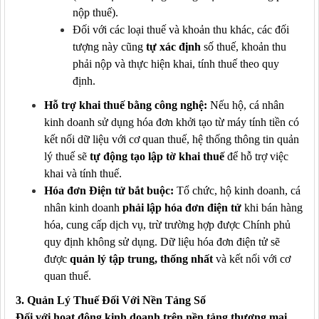
nộp thuế).
Đối với các loại thuế và khoản thu khác, các đối
tượng này cũng
tự xác định
số thuế, khoản thu
phải nộp và thực hiện khai, tính thuế theo quy
định.
Hỗ trợ khai thuế bằng công nghệ:
Nếu hộ, cá nhân
kinh doanh sử dụng hóa đơn khởi tạo từ máy tính tiền có
kết nối dữ liệu với cơ quan thuế, hệ thống thông tin quản
lý thuế sẽ
tự động tạo lập tờ khai thuế
để hỗ trợ việc
khai và tính thuế.
Hóa đơn Điện tử bắt buộc:
Tổ chức, hộ kinh doanh, cá
nhân kinh doanh
phải lập hóa đơn điện tử
khi bán hàng
hóa, cung cấp dịch vụ, trừ trường hợp được Chính phủ
quy định không sử dụng. Dữ liệu hóa đơn điện tử sẽ
được
quản lý tập trung, thống nhất
và kết nối với cơ
quan thuế.
3. Quản Lý Thuế Đối Với Nền Tảng Số
Đối với hoạt động kinh doanh trên nền tảng thương mại