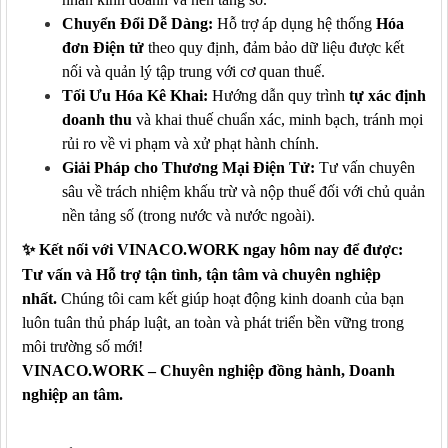
Chuyển Đổi Dễ Dàng:
Hỗ trợ áp dụng hệ thống
Hóa
đơn Điện tử
theo quy định, đảm bảo dữ liệu được kết
nối và quản lý tập trung với cơ quan thuế.
Tối Ưu Hóa Kê Khai:
Hướng dẫn quy trình
tự xác định
doanh thu
và khai thuế chuẩn xác, minh bạch, tránh mọi
rủi ro về vi phạm và xử phạt hành chính.
Giải Pháp cho Thương Mại Điện Tử:
Tư vấn chuyên
sâu về trách nhiệm khấu trừ và nộp thuế đối với chủ quản
nền tảng số (trong nước và nước ngoài).
✨
Kết nối với VINACO.WORK ngay hôm nay để được:
Tư vấn và Hỗ trợ tận tình, tận tâm và chuyên nghiệp
nhất.
Chúng tôi cam kết giúp hoạt động kinh doanh của bạn
luôn tuân thủ pháp luật, an toàn và phát triển bền vững trong
môi trường số mới!
VINACO.WORK – Chuyên nghiệp đồng hành, Doanh
nghiệp an tâm.