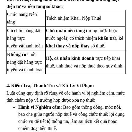
điện tử và nền tảng số khác:
Chức năng Nền
Trách nhiệm Khai, Nộp Thuế
tảng
Có
chức năng đặt
Chủ quản nền tảng
(trong nước hoặc
hàng trực
nước ngoài) có trách nhiệm
khấu trừ, kê
tuyến
và
thanh toán
khai thay và nộp thay
số thuế.
Không có
chức
Hộ, cá nhân kinh doanh
trực tiếp khai
năng đặt hàng trực
thuế, tính thuế và nộp thuế theo quy định.
tuyến và thanh toán
4. Kiểm Tra, Thanh Tra và Xử Lý Vi Phạm
Luật cũng quy định rõ ràng về các hành vi bị nghiêm cấm, mức
tính chậm nộp và trường hợp được xóa nợ thuế:
Hành vi Nghiêm cấm:
Bao gồm thông đồng, móc nối,
bao che giữa người nộp thuế và công chức thuế; lợi dụng
chức vụ để tiết lộ thông tin, làm sai lệch kết quả hoặc
chiếm đoạt tiền thuế.