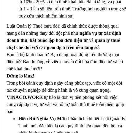
từ 10% - 20% số tiền thuế khai thiếu/khai tăng, và phạt
từ 1 - 3 lần số tiền trốn thuế. Trường hợp nghiêm trọng sẽ
truy cứu trách nhiệm hình sự.
Luật Quản lý Thuế (sửa đổi) đã chính thức được thông qua,
mang đến những thay đổi đột phá như
nghĩa vụ tự xác định
doanh thu
,
bắt buộc lập hóa đơn điện tử
và
quản lý thuế
chặt chẽ đối với các giao dịch trên nền tảng số
.
Bạn là hộ kinh doanh? Bạn đang hoạt động trên thương mại
điện tử? Bạn lo lắng về việc chuyển đổi hóa đơn điện tử và cơ
chế khai thuế mới?
Đừng lo lắng!
Trong bối cảnh quy định ngày càng phức tạp, việc có một đối
tác chuyên nghiệp để đồng hành là vô cùng quan trọng.
VINACO.WORK
tự hào là đơn vị tiên phong kết nối việc
cung cấp dịch vụ tư vấn và hỗ trợ tuân thủ thuế toàn diện, giúp
bạn:
Hiểu Rõ Nghĩa Vụ Mới:
Phân tích chi tiết Luật Quản lý
Thuế mới, đặc biệt là các quy định liên quan đến hộ, cá
nhân kinh doanh và nền tảng số.