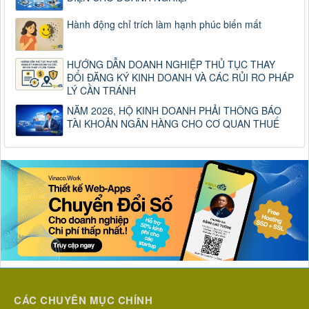
Hành động chỉ trích làm hạnh phúc biến mất
HƯỚNG DẪN DOANH NGHIỆP THỦ TỤC THAY
ĐỔI ĐĂNG KÝ KINH DOANH VÀ CÁC RỦI RO PHÁP
LÝ CẦN TRÁNH
NĂM 2026, HỘ KINH DOANH PHẢI THÔNG BÁO
TÀI KHOẢN NGÂN HÀNG CHO CƠ QUAN THUẾ
CÁC CHUYÊN MỤC CHÍNH