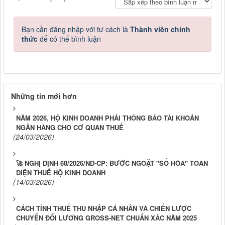
Bạn cần đăng nhập với tư cách là
Thành viên chính
thức
để có thể bình luận
Những tin mới hơn
NĂM 2026, HỘ KINH DOANH PHẢI THÔNG BÁO TÀI KHOẢN
NGÂN HÀNG CHO CƠ QUAN THUẾ
(24/03/2026)
🚀 NGHỊ ĐỊNH 68/2026/NĐ-CP: BƯỚC NGOẶT "SỐ HÓA" TOÀN
DIỆN THUẾ HỘ KINH DOANH
(14/03/2026)
CÁCH TÍNH THUẾ THU NHẬP CÁ NHÂN VÀ CHIẾN LƯỢC
CHUYỂN ĐỔI LƯƠNG GROSS-NET CHUẨN XÁC NĂM 2025