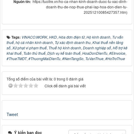
Nguồn tin:
https://tuoitre.vn/ho-ca-nhan-kinh-doanh-duoc-tu-xac-dinh-
doanh-thu-de-nop-thue-phai-lap-hoa-don-dien-tu-
20251210085427357.htm)
Tags:
VINACO.WORK
,
HKD
,
Hóa đơn điện tử
,
Hộ kinh doanh
,
Tư vấn
thuế
,
hộ cá nhân kinh doanh
,
Tự xác định doanh thu
,
Khai thuế nền tảng
số
,
Xử phạt vi phạm thuế
,
Thuế hộ kinh doanh
,
Doanh nghiệp số
,
Hỗ trợ kê
khai thuế
,
Tuân thủ thuế
,
Dịch vụ kế toán thuế
,
HoaDonDienTu
,
#EInvoice
,
#ThueTMDT
,
#ThuongMaiDienTu
,
#NenTangSo
,
TuVanThue
,
#HoTroThue
Tổng số điểm của bài viết là: 0 trong 0 đánh giá
Click để đánh giá bài viết
Tweet
Ý kiến bạn đọc