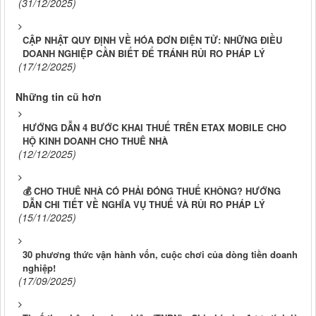
(31/12/2025)
CẬP NHẬT QUY ĐỊNH VỀ HÓA ĐƠN ĐIỆN TỬ: NHỮNG ĐIỀU
DOANH NGHIỆP CẦN BIẾT ĐỂ TRÁNH RỦI RO PHÁP LÝ
(17/12/2025)
Những tin cũ hơn
HƯỚNG DẪN 4 BƯỚC KHAI THUẾ TRÊN ETAX MOBILE CHO
HỘ KINH DOANH CHO THUÊ NHÀ
(12/12/2025)
💰 CHO THUÊ NHÀ CÓ PHẢI ĐÓNG THUẾ KHÔNG? HƯỚNG
DẪN CHI TIẾT VỀ NGHĨA VỤ THUẾ VÀ RỦI RO PHÁP LÝ
(15/11/2025)
30 phương thức vận hành vốn, cuộc chơi của dòng tiền doanh
nghiệp!
(17/09/2025)