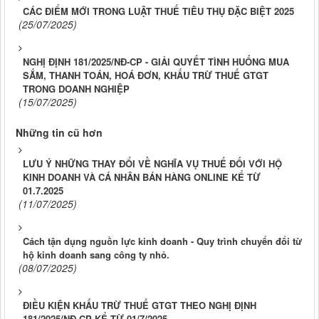
CÁC ĐIỂM MỚI TRONG LUẬT THUẾ TIÊU THỤ ĐẶC BIỆT 2025
(25/07/2025)
NGHỊ ĐỊNH 181/2025/NĐ-CP - GIẢI QUYẾT TÌNH HUỐNG MUA
SẮM, THANH TOÁN, HOÁ ĐƠN, KHẤU TRỪ THUẾ GTGT
TRONG DOANH NGHIỆP
(15/07/2025)
Những tin cũ hơn
LƯU Ý NHỮNG THAY ĐỔI VỀ NGHĨA VỤ THUẾ ĐỐI VỚI HỘ
KINH DOANH VÀ CÁ NHÂN BÁN HÀNG ONLINE KỂ TỪ
01.7.2025
(11/07/2025)
Cách tận dụng nguồn lực kinh doanh - Quy trình chuyển đổi từ
hộ kinh doanh sang công ty nhỏ.
(08/07/2025)
ĐIỀU KIỆN KHẤU TRỪ THUẾ GTGT THEO NGHỊ ĐỊNH
181/2025/NĐ-CP KỂ TỪ 01/7/2025