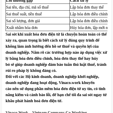
Lỗi thường
gặp
Cách
xử lý
Sai tên, địa chỉ, mã số thuế
Lập hóa đơn thay thế
Sai thuế suất, tiền thuế
Lập hóa đơn điều chỉnh
Sai số lượng, đơn giá
Lập hóa đơn điều chỉnh
Xuất nhầm hóa đơn
Hủy hóa đơn, lập mới nếu c
Sai sót khi xuất hóa đơn điện tử là chuyện hoàn toàn có thể
xảy ra, quan trọng là biết cách xử lý đúng quy trình để
không làm ảnh hưởng đến hồ sơ thuế và quyền lợi của
doanh nghiệp. Nắm rõ các trường hợp nào
áp dụng việc
xử
lý bằng hóa đơn điều chỉnh, hóa đơn thay thế hay hủy
bỏ sẽ giúp doanh nghiệp đảm bảo tuân thủ luật thuế, tránh
rủi ro pháp lý không đáng có.
Đối
với các Hộ kinh doanh, doanh nghiệp khởi nghiệp,
doanh nghiệp đang hoạt động, Vinaco.work khuyến
cáo
n
ên sử dụng phần mềm hóa đơn điện tử uy tín, có tính
năng kiểm và cảnh báo lỗi, để hạn chế tối đa sai sót ngay từ
khâu phát hành
hoá đơn điện tử
.
Vinaco.Work – Vietnam Company Co Working