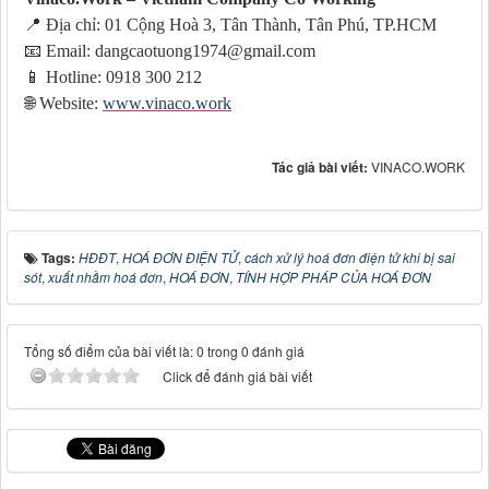
📍
Địa chỉ: 01 Cộng Hoà 3, Tân Thành, Tân Phú, TP.HCM
📧
Email: dangcaotuong1974@gmail.com
📱
Hotline: 0918 300 212
🌐
Website:
www.vinaco.work
Tác giả bài viết:
VINACO.WORK
Tags:
HĐĐT
,
HOÁ ĐƠN ĐIỆN TỬ
,
cách xử lý hoá đơn điện tử khi bị sai
sót
,
xuất nhầm hoá đơn
,
HOÁ ĐƠN
,
TÍNH HỢP PHÁP CỦA HOÁ ĐƠN
Tổng số điểm của bài viết là: 0 trong 0 đánh giá
Click để đánh giá bài viết