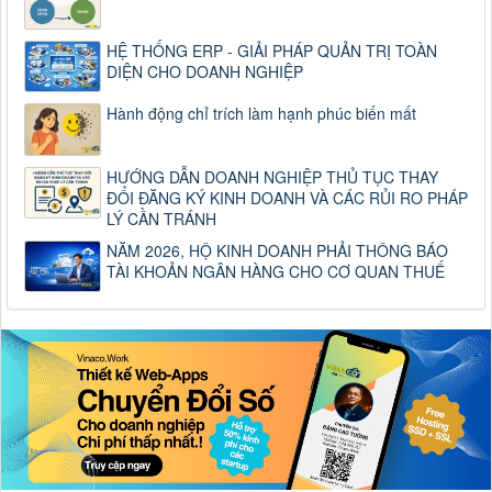
HỆ THỐNG ERP - GIẢI PHÁP QUẢN TRỊ TOÀN
DIỆN CHO DOANH NGHIỆP
Hành động chỉ trích làm hạnh phúc biến mất
HƯỚNG DẪN DOANH NGHIỆP THỦ TỤC THAY
ĐỔI ĐĂNG KÝ KINH DOANH VÀ CÁC RỦI RO PHÁP
LÝ CẦN TRÁNH
NĂM 2026, HỘ KINH DOANH PHẢI THÔNG BÁO
TÀI KHOẢN NGÂN HÀNG CHO CƠ QUAN THUẾ