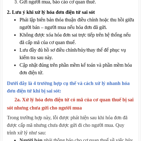
Gửi người mua, báo cáo cơ quan thuế.
2. Lưu ý khi xử lý hóa đơn điện tử sai sót
Phải lập biên bản thỏa thuận điều chỉnh hoặc thu hồi giữa
người bán – người mua nếu hóa đơn đã gửi.
Không được xóa hóa đơn sai trực tiếp trên hệ thống nếu
đã cấp mã của cơ quan thuế.
Lưu đầy đủ hồ sơ điều chỉnh/hủy/thay thế để phục vụ
kiểm tra sau này.
Cập nhật đúng trên phần mềm kế toán và phần mềm hóa
đơn điện tử.
D
ưới đây là 4 trường hợp cụ
thể
và cách xử lý nhanh hóa
đơn điện tử khi bị sai sót
:
2a.
Xử lý hóa đơn điện tử có mã của cơ quan thuế bị sai
sót nhưng chưa gửi cho người mua
Trong trường hợp này, lỗi được phát hiện sau khi hóa đơn đã
được cấp mã nhưng chưa được gửi đi cho người mua. Quy
trình xử lý như sau:
Người bán
phải thông báo cho cơ quan thuế về việc hủy