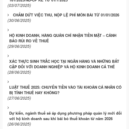
(03/07/2025)
CHẤM DỨT VIỆC THU, NỘP LỆ PHÍ MÔN BÀI TỪ 01/01/2026
(30/06/2025)
HỘ KINH DOANH, HÀNG QUÁN CHỈ NHẬN TIỀN MẶT – CẢNH
BÁO RỦI RO VỀ THUẾ
(29/06/2025)
XÁC THỰC SINH TRẮC HỌC TẠI NGÂN HÀNG VÀ NHỮNG BẤT
CẬP ĐỐI VỚI DOANH NGHIỆP VÀ HỘ KINH DOANH CÁ THỂ
(28/06/2025)
LUẬT THUẾ 2025: CHUYỂN TIỀN VÀO TÀI KHOẢN CÁ NHÂN CÓ
BỊ TÍNH THUẾ HAY KHÔNG?
(27/06/2025)
Dự kiến, ngành thuế sẽ áp dụng phương pháp quản lý mới đối
với hộ kinh doanh sau khi bãi bỏ thuế khoán từ năm 2026
(26/06/2025)