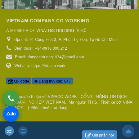
VIETNAM COMPANY CO WORKING
(
)
A MEMBER OF VINATHIS HOLDING
VHC
Địa chỉ:
01 Cộng Hoà 3, P. Phú Thọ Hoà, Tp Hồ Chí Minh
Điện thoại:
+84-0918.300.212
Email:
dangcaotuong1974@gmail.com
Website:
https://vinaco.work
QR-code
Đang truy cập: 647
© Bản quyền thuộc về
VINACO.WORK - CỔNG THÔNG TIN DỊCH
VỤ DOANH NGHIỆP VIỆT NAM
.
Mã nguồn
THiG
.
Thiết kế bởi
VINA
AGENCY
.
|
Điều khoản sử dụng
Zalo
Gửi phản hồi