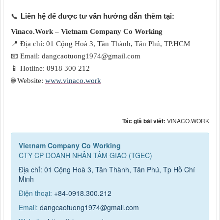
📞
Liên hệ
để được tư vấn hướng dẫn
thêm tại:
Vinaco.Work – Vietnam Company Co Working
📍
Địa chỉ: 01 Cộng Hoà 3, Tân Thành, Tân Phú, TP.HCM
📧
Email: dangcaotuong1974@gmail.com
📱
Hotline: 0918 300 212
🌐
Website:
www.vinaco.work
Tác giả bài viết:
VINACO.WORK
Vietnam Company Co Working
CTY CP DOANH NHÂN TÂM GIAO (TGEC)
Địa chỉ: 01 Cộng Hoà 3, Tân Thành, Tân Phú, Tp Hồ Chí
Minh
Điện thoại:
+84-0918.300.212
Email:
dangcaotuong1974@gmail.com