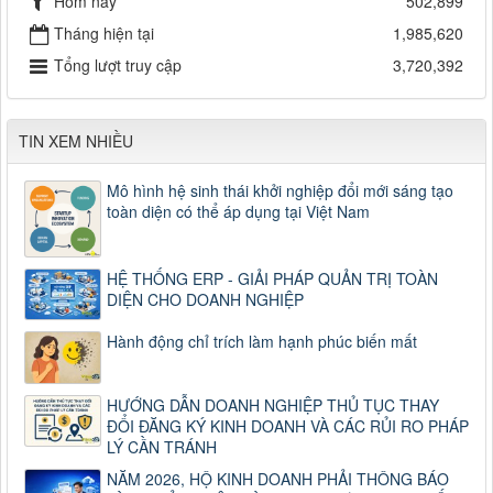
Hôm nay
502,899
Tháng hiện tại
1,985,620
Tổng lượt truy cập
3,720,392
TIN XEM NHIỀU
Mô hình hệ sinh thái khởi nghiệp đổi mới sáng tạo
toàn diện có thể áp dụng tại Việt Nam
HỆ THỐNG ERP - GIẢI PHÁP QUẢN TRỊ TOÀN
DIỆN CHO DOANH NGHIỆP
Hành động chỉ trích làm hạnh phúc biến mất
HƯỚNG DẪN DOANH NGHIỆP THỦ TỤC THAY
ĐỔI ĐĂNG KÝ KINH DOANH VÀ CÁC RỦI RO PHÁP
LÝ CẦN TRÁNH
NĂM 2026, HỘ KINH DOANH PHẢI THÔNG BÁO