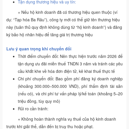
Tận dụng thương hiệu và uy tín:
+
Nếu hộ kinh doanh đã có thương hiệu quen thuộc (ví
dụ: “Tạp hóa Ba Râu”), công ty mới có thể giữ tên thương hiệu
này (tuân thủ quy định không dùng từ “hộ kinh doanh”) và đăng
ký bảo hộ nhãn hiệu để tăng giá trị thương hiệu
Lưu ý quan trọng khi chuyển đổi
Thời điểm chuyển đổi: Nên thực hiện trước năm 2026 để
tận dụng ưu đãi miễn thuế TNDN 3 năm và tránh các yêu
cầu khắt khe về hóa đơn điện tử, kê khai thuế thực tế
Chi phí chuyển đổi: Bao gồm phí đăng ký doanh nghiệp
(khoảng 300.000–500.000 VND), phí thẩm định tài sản
(nếu có), và chi phí tư vấn pháp lý/kế toán (khoảng 5–20
triệu đồng, tùy quy mô)
Rủi ro cần tránh:
+
Không hoàn thành nghĩa vụ thuế của hộ kinh doanh
trước khi giải thể, dẫn đến bị truy thu hoặc phạt.