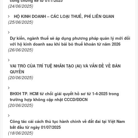
công chứng kể từ 01/7/2025
(24/06/2025)
HỘ KINH DOANH – CÁC LOẠI THUẾ, PHÍ LIÊN QUAN
(25/06/2025)
Dự kiến, ngành thuế sẽ áp dụng phương pháp quản lý mới đối
với hộ kinh doanh sau khi bãi bỏ thuế khoán từ năm 2026
(26/06/2025)
VAI TRÒ CỦA TRÍ TUỆ NHÂN TẠO (AI) VÀ VẤN ĐỀ VỀ BẢN
QUYỀN
(20/06/2025)
BHXH TP. HCM từ chối giải quyết hồ sơ từ 1-4-2025 trong
trường hợp không cập nhật CCCD/ĐDCN
(20/06/2025)
Công tác cải cách thủ tục hành chính về đất đai tại Việt Nam
bắt đầu từ ngày 01/07/2025
(18/06/2025)