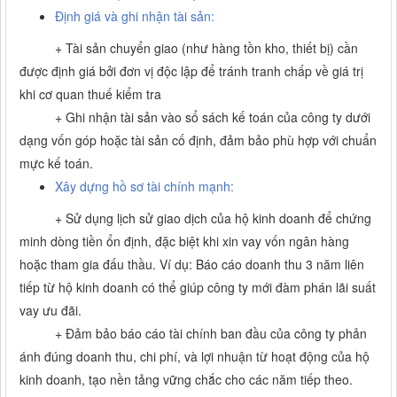
Định giá và ghi nhận tài sản:
+
Tài sản chuyển giao (như hàng tồn kho, thiết bị) cần
được định giá bởi đơn vị độc lập để tránh tranh chấp về giá trị
khi cơ quan thuế kiểm tra
+
Ghi nhận tài sản vào sổ sách kế toán của công ty dưới
dạng vốn góp hoặc tài sản cố định, đảm bảo phù hợp với chuẩn
mực kế toán.
Xây dựng hồ sơ tài chính mạnh:
+
Sử dụng lịch sử giao dịch của hộ kinh doanh để chứng
minh dòng tiền ổn định, đặc biệt khi xin vay vốn ngân hàng
hoặc tham gia đấu thầu. Ví dụ: Báo cáo doanh thu 3 năm liên
tiếp từ hộ kinh doanh có thể giúp công ty mới đàm phán lãi suất
vay ưu đãi.
+
Đảm bảo báo cáo tài chính ban đầu của công ty phản
ánh đúng doanh thu, chi phí, và lợi nhuận từ hoạt động của hộ
kinh doanh, tạo nền tảng vững chắc cho các năm tiếp theo.