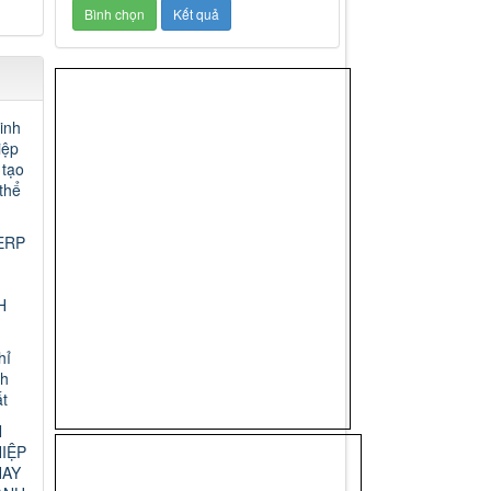
inh
iệp
 tạo
thể
ERP
H
hỉ
nh
t
N
IỆP
HAY