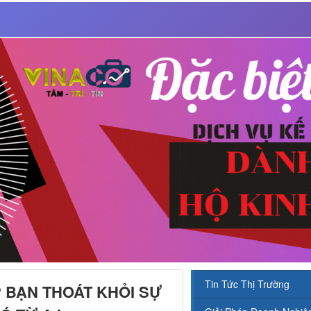
Tin Tức Thị Trường
 BẠN THOÁT KHỎI SỰ