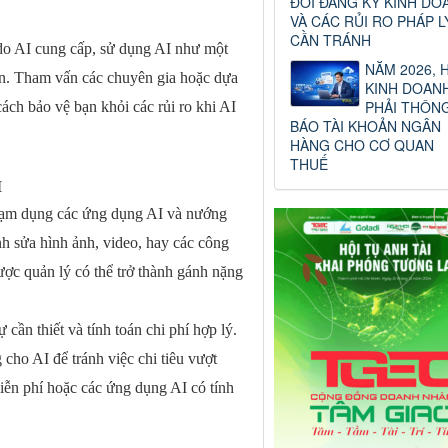
ĐỔI ĐĂNG KÝ KINH DO
VÀ CÁC RỦI RO PHÁP L
CẦN TRÁNH
 do AI cung cấp, sử dụng AI như một
NĂM 2026, 
àn. Tham vấn các chuyên gia hoặc dựa
KINH DOAN
PHẢI THÔN
ách bảo vệ bạn khỏi các rủi ro khi AI
BÁO TÀI KHOẢN NGÂN
HÀNG CHO CƠ QUAN
THUẾ
I
 lạm dụng các ứng dụng AI và nướng
nh sửa hình ảnh, video, hay các công
ược quản lý có thể trở thành gánh nặng
ự cần thiết và tính toán chi phí hợp lý.
 cho AI để tránh việc chi tiêu vượt
iễn phí hoặc các ứng dụng AI có tính