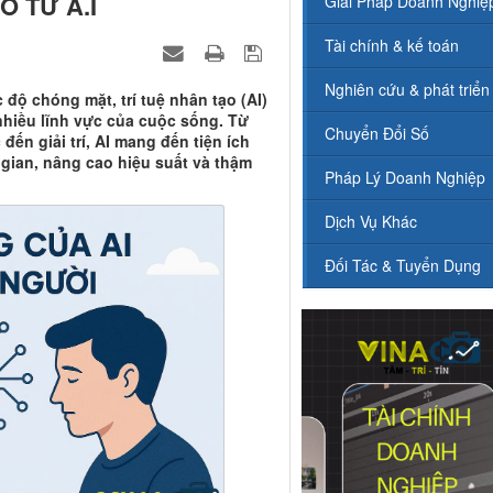
 TỪ A.I
Giải Pháp Doanh Nghiệ
Tài chính & kế toán
Nghiên cứu & phát triển
 độ chóng mặt, trí tuệ nhân tạo (AI)
 nhiều lĩnh vực của cuộc sống. Từ
Chuyển Đổi Số
ến giải trí, AI mang đến tiện ích
 gian, nâng cao hiệu suất và thậm
Pháp Lý Doanh Nghiệp
Dịch Vụ Khác
Đối Tác & Tuyển Dụng