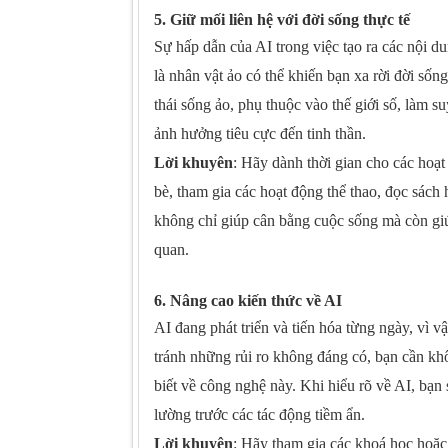
5. Giữ mối liên hệ với đời sống thực tế
Sự hấp dẫn của AI trong việc tạo ra các nội d
là nhân vật ảo có thể khiến bạn xa rời đời số
thái sống ảo, phụ thuộc vào thế giới số, làm s
ảnh hưởng tiêu cực đến tinh thần.
Lời khuyên
: Hãy dành thời gian cho các hoạ
bè, tham gia các hoạt động thể thao, đọc sác
không chỉ giúp cân bằng cuộc sống mà còn giúp
quan.
6. Nâng cao kiến thức về AI
AI đang phát triển và tiến hóa từng ngày, vì 
tránh những rủi ro không đáng có, bạn cần kh
biết về công nghệ này. Khi hiểu rõ về AI, bạn
lường trước các tác động tiềm ẩn.
Lời khuyên
: Hãy tham gia các khoá học hoặc 