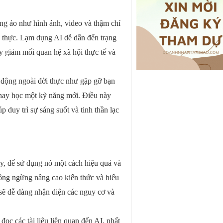
ung ảo như hình ảnh, video và thậm chí
ng thực. Lạm dụng AI dễ dẫn đến trạng
uy giảm mối quan hệ xã hội thực tế và
t động ngoài đời thực như gặp gỡ bạn
h hay học một kỹ năng mới. Điều này
 duy trì sự sáng suốt và tinh thần lạc
vậy, để sử dụng nó một cách hiệu quả và
ông ngừng nâng cao kiến thức và hiểu
 sẽ dễ dàng nhận diện các nguy cơ và
đọc các tài liệu liên quan đến AI, nhất