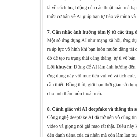
là về cách hoạt động của các thuật toán mà b
thức cơ bản về AI giúp bạn tự bảo vệ mình và
7. Cân nhắc ảnh hưởng tâm lý từ các ứng 
Một số ứng dụng AI như mạng xã hội, ứng dụng
ra áp lực vô hình khi bạn luôn muốn đăng tải 
đó dễ tạo ra trạng thái căng thẳng, tự ti về bản 
Lời khuyên
: Đừng để AI làm ảnh hưởng đến s
ứng dụng này với mục tiêu vui vẻ và tích cực,
cần thiết. Đồng thời, giới hạn thời gian sử dụ
cho tinh thần luôn thoải mái.
8. Cảnh giác với AI deepfake và thông tin sa
Công nghệ deepfake AI đã trở nên vô cùng tinh
video và giọng nói giả mạo rất thật. Điều nà
đến danh tiếng của cá nhân mà còn làm lan truy