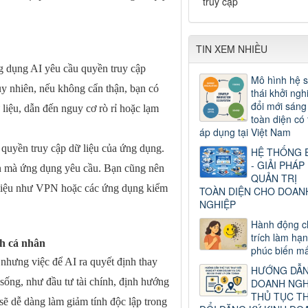
truy cập
TIN XEM NHIỀU
ng dụng AI yêu cầu quyền truy cập
Mô hình hệ s
Tuy nhiên, nếu không cẩn thận, bạn có
thái khởi ngh
đổi mới sáng
 liệu, dẫn đến nguy cơ rò rỉ hoặc lạm
toàn diện có 
áp dụng tại Việt Nam
 quyền truy cập dữ liệu của ứng dụng.
HỆ THỐNG 
- GIẢI PHÁP
n mà ứng dụng yêu cầu. Bạn cũng nên
QUẢN TRỊ
 liệu như VPN hoặc các ứng dụng kiểm
TOÀN DIỆN CHO DOAN
NGHIỆP
Hành động c
trích làm hạ
nh cá nhân
phúc biến mấ
, nhưng việc để AI ra quyết định thay
HƯỚNG DẪ
sống, như đầu tư tài chính, định hướng
DOANH NGH
THỦ TỤC T
sẽ dễ dàng làm giảm tính độc lập trong