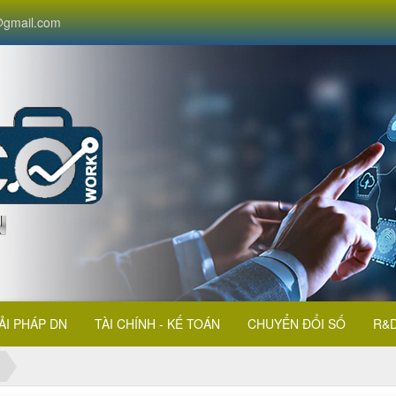
gmail.com
ẢI PHÁP DN
TÀI CHÍNH - KẾ TOÁN
CHUYỂN ĐỔI SỐ
R&