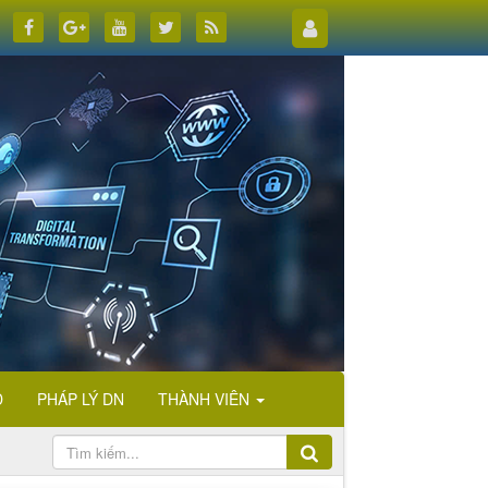
D
PHÁP LÝ DN
THÀNH VIÊN