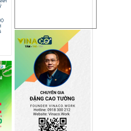
ANH
Ý
HỘ
H
G