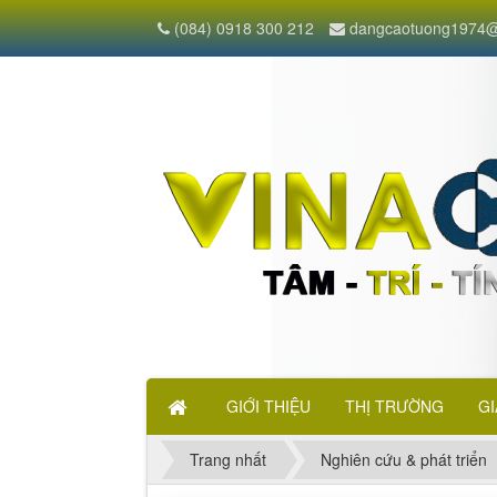
(084) 0918 300 212
dangcaotuong1974@
GIỚI THIỆU
THỊ TRƯỜNG
GI
Trang nhất
Nghiên cứu & phát triển