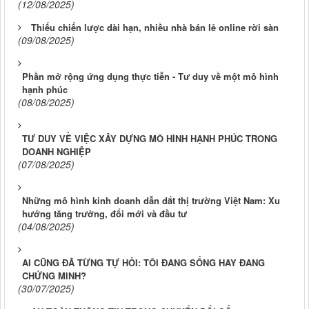
(12/08/2025)
Thiếu chiến lược dài hạn, nhiều nhà bán lẻ online rời sàn
(09/08/2025)
Phần mở rộng ứng dụng thực tiễn - Tư duy về một mô hình
hạnh phúc
(08/08/2025)
TƯ DUY VỀ VIỆC XÂY DỰNG MÔ HÌNH HẠNH PHÚC TRONG
DOANH NGHIỆP
(07/08/2025)
Những mô hình kinh doanh dẫn dắt thị trường Việt Nam: Xu
hướng tăng trưởng, đổi mới và đầu tư
(04/08/2025)
AI CŨNG ĐÃ TỪNG TỰ HỎI: TÔI ĐANG SỐNG HAY ĐANG
CHỨNG MINH?
(30/07/2025)