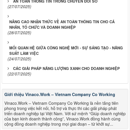
AN TOÀN THÔNG TIN TRONG CHUYỂN ĐỔI SỐ
(27/07/2025)
NÂNG CAO NHẬN THỨC VỀ AN TOÀN THÔNG TIN CHO CÁ
NHÂN, TỔ CHỨC VÀ DOANH NGHIỆP
(28/07/2025)
MỐI QUAN HỆ GIỮA CÔNG NGHỆ MỚI - SỰ SÁNG TẠO - NĂNG
SUẤT LÀM VIỆC
(24/07/2025)
CÁC GIẢI PHÁP NĂNG LƯỢNG XANH CHO DOANH NGHIỆP
(22/07/2025)
Giới thiệu Vinaco.Work – Vietnam Company Co Working
Vinaco.Work – Vietnam Company Co Working là nền tảng tiên
phong trong việc kết nối, hỗ trợ và thực thi các giải pháp phát
triển doanh nghiệp tại Việt Nam. Với sứ mệnh “Giúp doanh nghiệp
của bạn kinh doanh thành công”, Vinaco.Work đồng hành cùng
cộng đồng doanh nghiệp trong mọi giai đoạn – từ khởi sự...