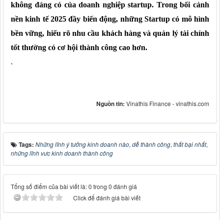
không đáng có
của doanh nghiệp startup
. Trong bối cảnh
nền
kinh tế
2025 đầy biến động,
n
hững
S
tartup có mô hình
bền vững, hiểu rõ nhu cầu khách hàng và quản lý tài chính
tốt thường có cơ hội thành công cao hơn.
.
Nguồn tin:
Vinathis Finance - vinathis.com
Tags:
Những lĩnh ý tưởng kinh doanh nào
,
dễ thành công
,
thất bại nhất
,
những lĩnh vưc kinh doanh thành công
Tổng số điểm của bài viết là: 0 trong 0 đánh giá
Click để đánh giá bài viết