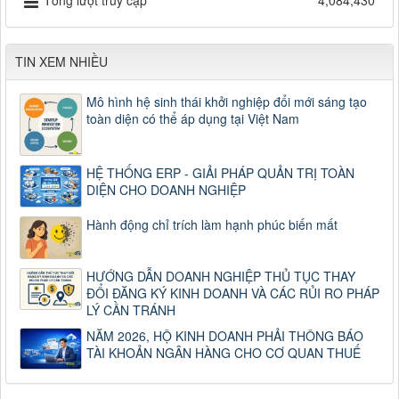
Tổng lượt truy cập
4,084,430
TIN XEM NHIỀU
Mô hình hệ sinh thái khởi nghiệp đổi mới sáng tạo
toàn diện có thể áp dụng tại Việt Nam
HỆ THỐNG ERP - GIẢI PHÁP QUẢN TRỊ TOÀN
DIỆN CHO DOANH NGHIỆP
Hành động chỉ trích làm hạnh phúc biến mất
HƯỚNG DẪN DOANH NGHIỆP THỦ TỤC THAY
ĐỔI ĐĂNG KÝ KINH DOANH VÀ CÁC RỦI RO PHÁP
LÝ CẦN TRÁNH
NĂM 2026, HỘ KINH DOANH PHẢI THÔNG BÁO
TÀI KHOẢN NGÂN HÀNG CHO CƠ QUAN THUẾ