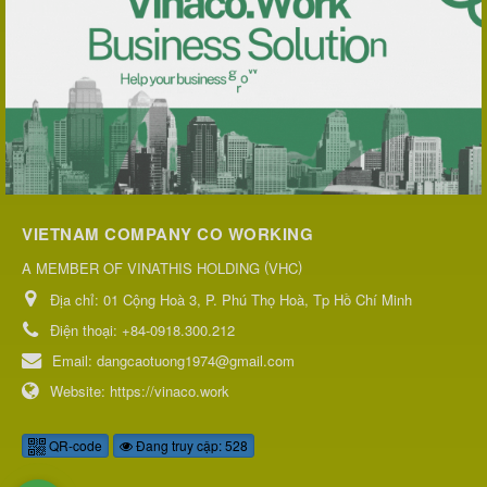
VIETNAM COMPANY CO WORKING
(
)
A MEMBER OF VINATHIS HOLDING
VHC
Địa chỉ:
01 Cộng Hoà 3, P. Phú Thọ Hoà, Tp Hồ Chí Minh
Điện thoại:
+84-0918.300.212
Email:
dangcaotuong1974@gmail.com
Website:
https://vinaco.work
QR-code
Đang truy cập: 528