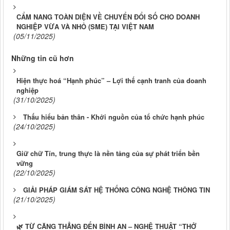
CẨM NANG TOÀN DIỆN VỀ CHUYỂN ĐỔI SỐ CHO DOANH
NGHIỆP VỪA VÀ NHỎ (SME) TẠI VIỆT NAM
(05/11/2025)
Những tin cũ hơn
Hiện thực hoá “Hạnh phúc” – Lợi thế cạnh tranh của doanh
nghiệp
(31/10/2025)
Thấu hiểu bản thân - Khởi nguồn của tổ chức hạnh phúc
(24/10/2025)
Giữ chữ Tín, trung thực là nền tảng của sự phát triển bền
vững
(22/10/2025)
GIẢI PHÁP GIÁM SÁT HỆ THỐNG CÔNG NGHỆ THÔNG TIN
(21/10/2025)
🌿 TỪ CĂNG THẲNG ĐẾN BÌNH AN – NGHỆ THUẬT “THỞ