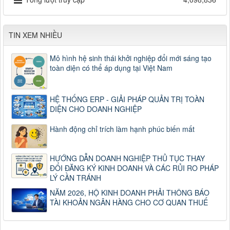
TIN XEM NHIỀU
Mô hình hệ sinh thái khởi nghiệp đổi mới sáng tạo
toàn diện có thể áp dụng tại Việt Nam
HỆ THỐNG ERP - GIẢI PHÁP QUẢN TRỊ TOÀN
DIỆN CHO DOANH NGHIỆP
Hành động chỉ trích làm hạnh phúc biến mất
HƯỚNG DẪN DOANH NGHIỆP THỦ TỤC THAY
ĐỔI ĐĂNG KÝ KINH DOANH VÀ CÁC RỦI RO PHÁP
LÝ CẦN TRÁNH
NĂM 2026, HỘ KINH DOANH PHẢI THÔNG BÁO
TÀI KHOẢN NGÂN HÀNG CHO CƠ QUAN THUẾ