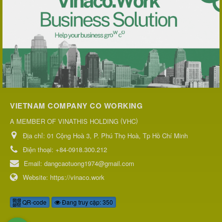
VIETNAM COMPANY CO WORKING
(
)
A MEMBER OF VINATHIS HOLDING
VHC
Địa chỉ:
01 Cộng Hoà 3, P. Phú Thọ Hoà, Tp Hồ Chí Minh
Điện thoại:
+84-0918.300.212
Email:
dangcaotuong1974@gmail.com
Website:
https://vinaco.work
QR-code
Đang truy cập: 350