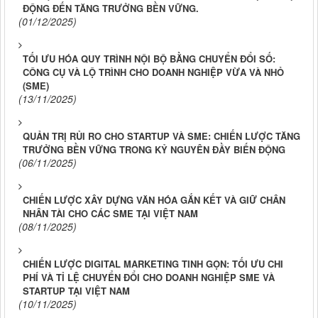
ĐỘNG ĐẾN TĂNG TRƯỞNG BỀN VỮNG.
(01/12/2025)
TỐI ƯU HÓA QUY TRÌNH NỘI BỘ BẰNG CHUYỂN ĐỔI SỐ:
CÔNG CỤ VÀ LỘ TRÌNH CHO DOANH NGHIỆP VỪA VÀ NHỎ
(SME)
(13/11/2025)
QUẢN TRỊ RỦI RO CHO STARTUP VÀ SME: CHIẾN LƯỢC TĂNG
TRƯỞNG BỀN VỮNG TRONG KỶ NGUYÊN ĐẦY BIẾN ĐỘNG
(06/11/2025)
CHIẾN LƯỢC XÂY DỰNG VĂN HÓA GẮN KẾT VÀ GIỮ CHÂN
NHÂN TÀI CHO CÁC SME TẠI VIỆT NAM
(08/11/2025)
CHIẾN LƯỢC DIGITAL MARKETING TINH GỌN: TỐI ƯU CHI
PHÍ VÀ TỈ LỆ CHUYỂN ĐỔI CHO DOANH NGHIỆP SME VÀ
STARTUP TẠI VIỆT NAM
(10/11/2025)