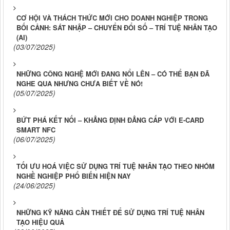
CƠ HỘI VÀ THÁCH THỨC MỚI CHO DOANH NGHIỆP TRONG
BỐI CẢNH: SÁT NHẬP – CHUYỂN ĐỔI SỐ – TRÍ TUỆ NHÂN TẠO
(AI)
(03/07/2025)
NHỮNG CÔNG NGHỆ MỚI ĐANG NỔI LÊN – CÓ THỂ BẠN ĐÃ
NGHE QUA NHƯNG CHƯA BIẾT VỀ NÓ!
(05/07/2025)
BỨT PHÁ KẾT NỐI – KHẲNG ĐỊNH ĐẲNG CẤP VỚI E-CARD
SMART NFC
(06/07/2025)
TỐI ƯU HOÁ VIỆC SỬ DỤNG TRÍ TUỆ NHÂN TẠO THEO NHÓM
NGHỀ NGHIỆP PHỔ BIẾN HIỆN NAY
(24/06/2025)
NHỮNG KỸ NĂNG CẦN THIẾT ĐỂ SỬ DỤNG TRÍ TUỆ NHÂN
TẠO HIỆU QUẢ