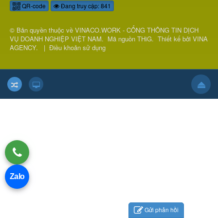
QR-code
Đang truy cập: 841
© Bản quyền thuộc về
VINACO.WORK - CỔNG THÔNG TIN DỊCH
VỤ DOANH NGHIỆP VIỆT NAM
.
Mã nguồn
THiG
.
Thiết kế bởi
VINA
AGENCY
.
|
Điều khoản sử dụng
Zalo
Gửi phản hồi