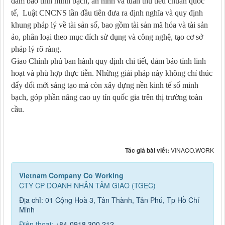
đảm bảo tính minh bạch, an ninh và tuân thủ tiêu chuẩn quốc
tế, Luật CNCNS lần đầu tiên đưa ra định nghĩa và quy định
khung pháp lý về tài sản số, bao gồm tài sản mã hóa và tài sản
ảo, phân loại theo mục đích sử dụng và công nghệ, tạo cơ sở
pháp lý rõ ràng.
Giao Chính phủ ban hành quy định chi tiết, đảm bảo tính linh
hoạt và phù hợp thực tiễn. Những giải pháp này không chỉ thúc
đẩy đổi mới sáng tạo mà còn xây dựng nền kinh tế số minh
bạch, góp phần nâng cao uy tín quốc gia trên thị trường toàn
cầu.
Tác giả bài viết:
VINACO.WORK
Vietnam Company Co Working
CTY CP DOANH NHÂN TÂM GIAO (TGEC)
Địa chỉ: 01 Cộng Hoà 3, Tân Thành, Tân Phú, Tp Hồ Chí
Minh
Điện thoại:
+84-0918.300.212