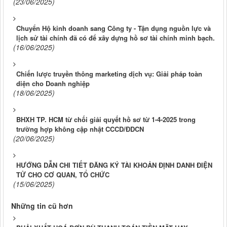
(23/06/2025)
Chuyển Hộ kinh doanh sang Công ty - Tận dụng nguồn lực và
lịch sử tài chính đã có để xây dựng hồ sơ tài chính minh bạch.
(16/06/2025)
Chiến lược truyền thông marketing dịch vụ: Giải pháp toàn
diện cho Doanh nghiệp
(18/06/2025)
BHXH TP. HCM từ chối giải quyết hồ sơ từ 1-4-2025 trong
trường hợp không cập nhật CCCD/ĐDCN
(20/06/2025)
HƯỚNG DẪN CHI TIẾT ĐĂNG KÝ TÀI KHOẢN ĐỊNH DANH ĐIỆN
TỬ CHO CƠ QUAN, TỔ CHỨC
(15/06/2025)
Những tin cũ hơn