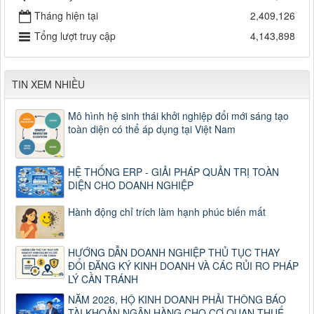
Tháng hiện tại
2,409,126
Tổng lượt truy cập
4,143,898
TIN XEM NHIỀU
Mô hình hệ sinh thái khởi nghiệp đổi mới sáng tạo
toàn diện có thể áp dụng tại Việt Nam
HỆ THỐNG ERP - GIẢI PHÁP QUẢN TRỊ TOÀN
DIỆN CHO DOANH NGHIỆP
Hành động chỉ trích làm hạnh phúc biến mất
HƯỚNG DẪN DOANH NGHIỆP THỦ TỤC THAY
ĐỔI ĐĂNG KÝ KINH DOANH VÀ CÁC RỦI RO PHÁP
LÝ CẦN TRÁNH
NĂM 2026, HỘ KINH DOANH PHẢI THÔNG BÁO
TÀI KHOẢN NGÂN HÀNG CHO CƠ QUAN THUẾ