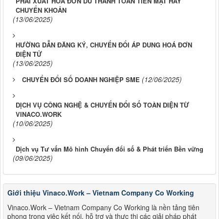
PHẢI XUẤT HOÁ ĐƠN DÙ THANH TOÁN TIỀN MẶT HAY
CHUYỂN KHOẢN
(13/06/2025)
HƯỜNG DẪN ĐĂNG KÝ, CHUYỂN ĐỔI ÁP DUNG HOÁ ĐƠN
ĐIỆN TỬ
(13/06/2025)
(12/06/2025)
CHUYỂN ĐỔI SỐ DOANH NGHIỆP SME
DỊCH VỤ CÔNG NGHỆ & CHUYỂN ĐỔI SỐ TOÀN DIỆN TỪ
VINACO.WORK
(10/06/2025)
Dịch vụ Tư vấn Mô hình Chuyển đổi số & Phát triển Bền vững
(09/06/2025)
Giới thiệu Vinaco.Work – Vietnam Company Co Working
Vinaco.Work – Vietnam Company Co Working là nền tảng tiên
phong trong việc kết nối, hỗ trợ và thực thi các giải pháp phát