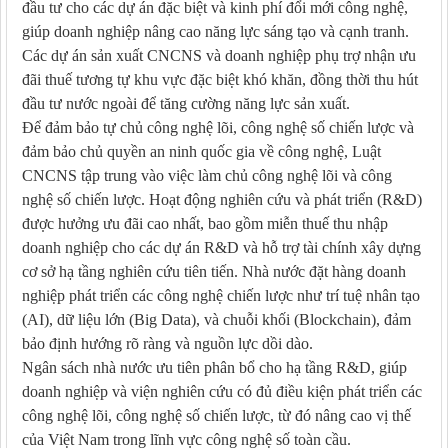
đầu tư cho các dự án đặc biệt và kinh phí đổi mới công nghệ,
giúp doanh nghiệp nâng cao năng lực sáng tạo và cạnh tranh.
Các dự án sản xuất CNCNS và doanh nghiệp phụ trợ nhận ưu
đãi thuế tương tự khu vực đặc biệt khó khăn, đồng thời thu hút
đầu tư nước ngoài để tăng cường năng lực sản xuất.
Để đảm bảo tự chủ công nghệ lõi, công nghệ số chiến lược và
đảm bảo chủ quyền an ninh quốc gia về công nghệ, Luật
CNCNS tập trung vào việc làm chủ công nghệ lõi và công
nghệ số chiến lược. Hoạt động nghiên cứu và phát triển (R&D)
được hưởng ưu đãi cao nhất, bao gồm miễn thuế thu nhập
doanh nghiệp cho các dự án R&D và hỗ trợ tài chính xây dựng
cơ sở hạ tầng nghiên cứu tiên tiến. Nhà nước đặt hàng doanh
nghiệp phát triển các công nghệ chiến lược như trí tuệ nhân tạo
(AI), dữ liệu lớn (Big Data), và chuỗi khối (Blockchain), đảm
bảo định hướng rõ ràng và nguồn lực dồi dào.
Ngân sách nhà nước ưu tiên phân bổ cho hạ tầng R&D, giúp
doanh nghiệp và viện nghiên cứu có đủ điều kiện phát triển các
công nghệ lõi, công nghệ số chiến lược, từ đó nâng cao vị thế
của Việt Nam trong lĩnh vực công nghệ số toàn cầu.