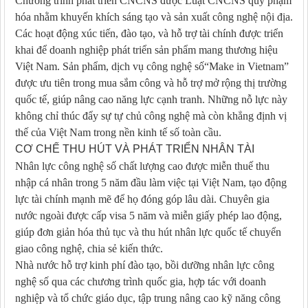
Chương trình phát triển CNCNS được Luật CNCNS quy phạm
hóa nhằm khuyến khích sáng tạo và sản xuất công nghệ nội địa.
Các hoạt động xúc tiến, đào tạo, và hỗ trợ tài chính được triển
khai để doanh nghiệp phát triển sản phẩm mang thương hiệu
Việt Nam. Sản phẩm, dịch vụ công nghệ số“Make in Vietnam”
được ưu tiên trong mua sắm công và hỗ trợ mở rộng thị trường
quốc tế, giúp nâng cao năng lực cạnh tranh. Những nỗ lực này
không chỉ thúc đẩy sự tự chủ công nghệ mà còn khẳng định vị
thế của Việt Nam trong nền kinh tế số toàn cầu.
CƠ CHẾ THU HÚT VÀ PHÁT TRIỂN NHÂN TÀI
Nhân lực công nghệ số chất lượng cao được miễn thuế thu
nhập cá nhân trong 5 năm đầu làm việc tại Việt Nam, tạo động
lực tài chính mạnh mẽ để họ đóng góp lâu dài. Chuyên gia
nước ngoài được cấp visa 5 năm và miễn giấy phép lao động,
giúp đơn giản hóa thủ tục và thu hút nhân lực quốc tế chuyển
giao công nghệ, chia sẻ kiến thức.
Nhà nước hỗ trợ kinh phí đào tạo, bồi dưỡng nhân lực công
nghệ số qua các chương trình quốc gia, hợp tác với doanh
nghiệp và tổ chức giáo dục, tập trung nâng cao kỹ năng công