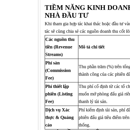
TIỀM NĂNG KINH DOAN
NHÀ ĐẦU TƯ
Khi tham gia hợp tác khai thác hoặc đầu tư v
tác sẽ cùng chia sẻ các nguồn doanh thu cốt lõi
Các nguồn thu
tiền (Revenue
Mô tả chi tiết
Streams)
Phí sàn
Thu phần trăm (%) trên tổng 
(Commission
thành công của các phiên đấu
Fee)
Phí thiết lập
Thu phí cố định từ các tổ c
phiên (Listing
muốn mở phòng đấu giá riê
Fee)
thanh lý tài sản.
Dịch vụ Xác
Phí kiểm định tài sản, phí đ
thực & Quảng
phiên đấu giá tiêu điểm trên
cáo
thống.