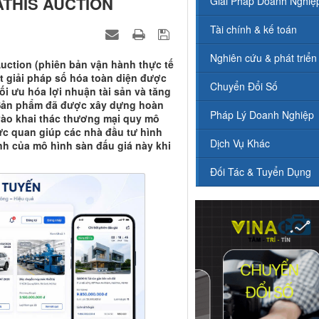
ATHIS AUCTION
Giải Pháp Doanh Nghiệ
Tài chính & kế toán
Nghiên cứu & phát triển
Auction (phiên bản vận hành thực tế
một giải pháp số hóa toàn diện được
Chuyển Đổi Số
tối ưu hóa lợi nhuận tài sản và tăng
. Sản phẩm đã được xây dựng hoàn
Pháp Lý Doanh Nghiệp
 vào khai thác thương mại quy mô
ực quan giúp các nhà đầu tư hình
Dịch Vụ Khác
h của mô hình sàn đấu giá này khi
Đối Tác & Tuyển Dụng