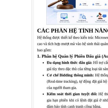
CÁC PHÂN HỆ TÍNH NĂ
Hệ thống được thiết kế theo kiến trúc Microser
cao và tích hợp mượt mà vào hệ sinh thái quản 
bao gồm:
1. Phân hệ Quản lý Phiên Đấu giá (Au
Đa dạng hình thức đấu giá:
Hỗ trợ cấ
giá
tùy theo đặc thù của từng loại tài sản
Cơ chế Bidding thông minh:
Hệ thống
(Real-time tracking), tự động đặt giá hộ
của người tham gia.
Kiểm soát thời gian tuyệt đối:
Hệ th
gia hạn phiên khi có lệnh đặt giá ở n
đảm bảo tính cạnh tranh công bằng.