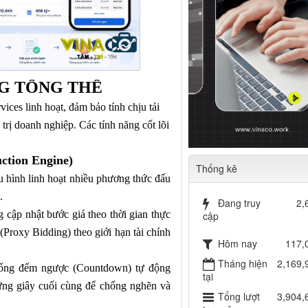
NG TỔNG THỂ
vices linh hoạt, đảm bảo tính chịu tải
trị doanh nghiệp. Các tính năng cốt lõi
ction Engine)
Thống kê
u hình linh hoạt nhiều phương thức
đấu
.
Đang truy
2,
 cập nhật bước giá theo thời gian thực
cập
 (Proxy Bidding) theo giới hạn tài chính
Hôm nay
117,
Tháng hiện
2,169,
ống đếm ngược (Countdown) tự động
tại
hững giây cuối cùng để chống nghẽn và
Tổng lượt
3,904,