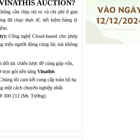
VINATHIS AUCTION?
ông cần chịu rủi ro và chi phí ở giai
ng đã chạy thực tế, tiết kiệm hàng tỷ
mềm.
y):
Công nghệ Cloud-based cho phép
ng triệu người dùng cùng lúc mà không
ối đối tác chiến lược để cùng góp vốn,
ư trọn gói
nền tảng
Vinathis
Chúng tôi cam kết cung cấp toàn bộ hạ
ng một cách chuyên nghiệp
nhất
.
8 300 212
(Mr. Tường)