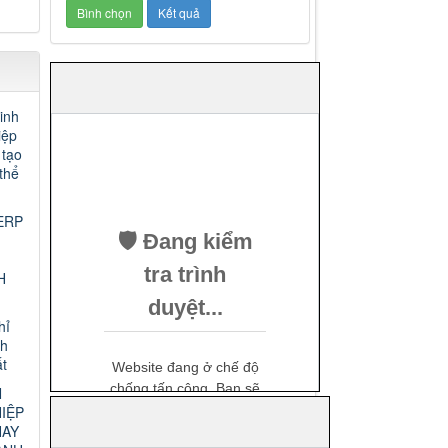
inh
iệp
 tạo
thể
ERP
H
hỉ
nh
t
N
IỆP
HAY