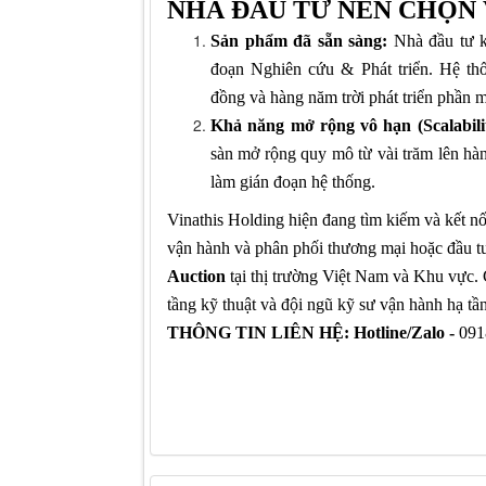
NHÀ ĐẦU TƯ NÊN CHỌN 
Sản phẩm đã sẵn sàng:
Nhà đầu tư kh
đoạn Nghiên cứu & Phát triển. Hệ thố
đồng và hàng năm trời phát triển phần 
Khả năng mở rộng vô hạn (Scalabilit
sàn mở rộng quy mô từ vài trăm lên hà
làm gián đoạn hệ thống.
Vinathis Holding hiện đang tìm
kiếm và
kết n
vận hành và phân phối thương mại hoặc
đầu t
Auction
tại thị trường Việt Nam và Khu vực. 
tầng kỹ thuật và đội ngũ kỹ sư vận hành hạ
tầ
THÔNG TIN LIÊN HỆ
:
Hotline/Zalo
-
091