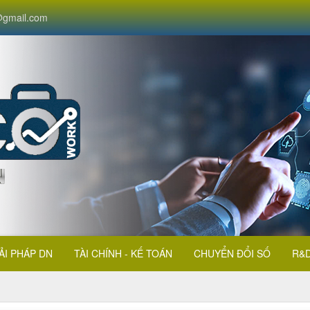
gmail.com
ẢI PHÁP DN
TÀI CHÍNH - KẾ TOÁN
CHUYỂN ĐỔI SỐ
R&