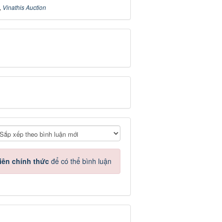
,
Vinathis Auction
iên chính thức
để có thể bình luận