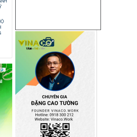
ANH
Ý
HỘ
H
G