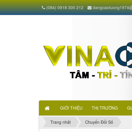
(084) 0918 300 212
dangcaotuong1974@
GIỚI THIỆU
THỊ TRƯỜNG
GI
Trang nhất
Chuyển Đổi Số