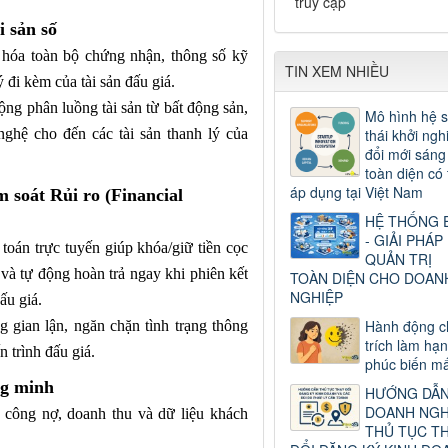
truy cập
 sản số
hóa toàn bộ chứng nhận, thông số kỹ
TIN XEM NHIỀU
ý đi kèm của tài sản đấu giá.
ng phân luồng tài sản từ bất động sản,
Mô hình hệ s
 nghệ cho đến các tài sản thanh lý của
thái khởi ngh
đổi mới sáng
toàn diện có 
áp dụng tại Việt Nam
 soát Rủi ro (Financial
HỆ THỐNG 
- GIẢI PHÁP
toán trực tuyến giúp khóa/giữ tiền cọc
QUẢN TRỊ
 và tự động hoàn trả ngay khi phiên kết
TOÀN DIỆN CHO DOAN
NGHIỆP
ấu giá.
Hành động c
gian lận, ngăn chặn tình trạng thông
trích làm hạ
n trình đấu giá.
phúc biến mấ
ng minh
HƯỚNG DẪ
DOANH NGH
 công nợ, doanh thu và dữ liệu khách
THỦ TỤC T