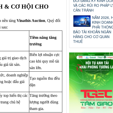
ĐỔI ĐĂNG KÝ KINH DO
VÀ CÁC RỦI RO PHÁP L
H & CƠ HỘI CHO
CẦN TRÁNH
NĂM 2026, 
ào nền tảng
Vinathis Auction
, Quý đối
KINH DOAN
PHẢI THÔN
 sau:
BÁO TÀI KHOẢN NGÂN
HÀNG CHO CƠ QUAN
Tiềm năng tăng
THUẾ
trưởng
Biên lợi nhuận cực
giá trị giao dịch
cao khi quy mô tài
 giá tài sản.
sản lớn.
hức, doanh nghiệp
Tạo nguồn thu đều
ng hoặc đấu giá
đặn
ẩy top hiển thị các
Tăng trưởng theo
 trang chủ hệ
lượng người dùng
tham gia.