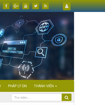
D
PHÁP LÝ DN
THÀNH VIÊN